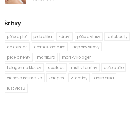
Štítky
péče o pleť
probiotika
zdraví
péče o vlasy
laktobacily
detoxikace
dermokosmetika
doplňky stravy
péče o nehty
manikúra
mořský kolagen
kolagen na klouby
depilace
multivitamíny
péče o tělo
vlasová kosmetika
kolagen
vitamíny
antibiotika
růst vlasů