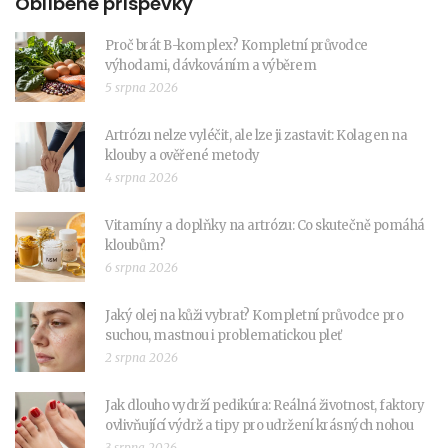
Oblíbené příspěvky
Proč brát B-komplex? Kompletní průvodce
výhodami, dávkováním a výběrem
5 srpna 2026
Artrózu nelze vyléčit, ale lze ji zastavit: Kolagen na
klouby a ověřené metody
4 srpna 2026
Vitamíny a doplňky na artrózu: Co skutečně pomáhá
kloubům?
6 srpna 2026
Jaký olej na kůži vybrat? Kompletní průvodce pro
suchou, mastnou i problematickou pleť
2 srpna 2026
Jak dlouho vydrží pedikúra: Reálná životnost, faktory
ovlivňující výdrž a tipy pro udržení krásných nohou
3 srpna 2026