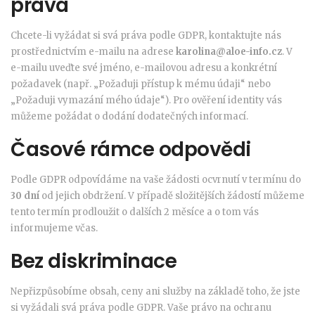
práva
Chcete-li vyžádat si svá práva podle GDPR, kontaktujte nás
prostřednictvím e-mailu na adrese
karolina@aloe-info.cz
. V
e-mailu uveďte své jméno, e-mailovou adresu a konkrétní
požadavek (např. „Požaduji přístup k mému údaji“ nebo
„Požaduji vymazání mého údaje“). Pro ověření identity vás
můžeme požádat o dodání dodatečných informací.
Časové rámce odpovědi
Podle GDPR odpovídáme na vaše žádosti ocvrnutí v termínu do
30 dní
od jejich obdržení. V případě složitějších žádostí můžeme
tento termín prodloužit o dalších 2 měsíce a o tom vás
informujeme včas.
Bez diskriminace
Nepřizpůsobíme obsah, ceny ani služby na základě toho, že jste
si vyžádali svá práva podle GDPR. Vaše právo na ochranu