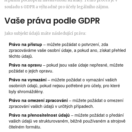
lepšímu pochopení návštěvnosti stránky. Tento proces je v
souladu s GDPR a výhradně pro účely legálního zájmu.
Vaše práva podle GDPR
Jako subjekt údajů máte následující práva:
Právo na přístup
– můžete požádat o potvrzení, zda
zpracováváme vaše osobní údaje, a pokud ano, získat přehled
těchto údajů.
Právo na opravu
– pokud jsou vaše údaje nepřesné, můžete
požádat o jejich opravu.
Právo na vymazání
– můžete požádat o vymazání vašich
osobních údajů, pokud nejsou potřebné pro účely, pro které
byly shromážděny.
Právo na omezení zpracování
– můžete požádat o omezení
zpracování vašich údajů v určitých případech.
Právo na přenositelnost údajů
– můžete požádat o předání
vašich údajů ve strukturovaném, běžně používaném a strojově
čitelném formátu.