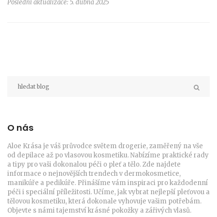
Poslední aktualizace: 5. dubna 2025
O nás
Aloe Krása je váš průvodce světem drogerie, zaměřený na vše
od depilace až po vlasovou kosmetiku. Nabízíme praktické rady
a tipy pro vaši dokonalou péči o pleť a tělo. Zde najdete
informace o nejnovějších trendech v dermokosmetice,
manikúře a pedikúře. Přinášíme vám inspiraci pro každodenní
péči i speciální příležitosti. Učíme, jak vybrat nejlepší pleťovou a
tělovou kosmetiku, která dokonale vyhovuje vašim potřebám.
Objevte s námi tajemství krásné pokožky a zářivých vlasů.