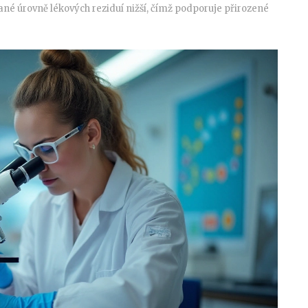
é úrovně lékových reziduí nižší, čímž podporuje přirozené