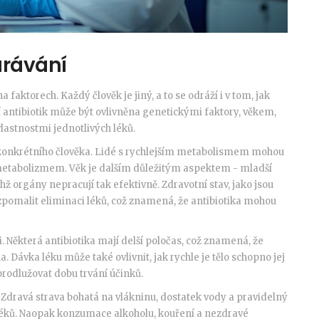
urávání
a faktorech. Každý člověk je jiný, a to se odráží i v tom, jak
í antibiotik může být ovlivněna genetickými faktory, věkem,
lastnostmi jednotlivých léků.
 konkrétního člověka. Lidé s rychlejším metabolismem mohou
m metabolizmem. Věk je dalším důležitým aspektem - mladší
ichž orgány nepracují tak efektivně. Zdravotní stav, jako jsou
zpomalit eliminaci léků, což znamená, že antibiotika mohou
. Některá antibiotika mají delší poločas, což znamená, že
a. Dávka léku může také ovlivnit, jak rychle je tělo schopno jej
prodlužovat dobu trvání účinků.
 Zdravá strava bohatá na vlákninu, dostatek vody a pravidelný
ků. Naopak konzumace alkoholu, kouření a nezdravé