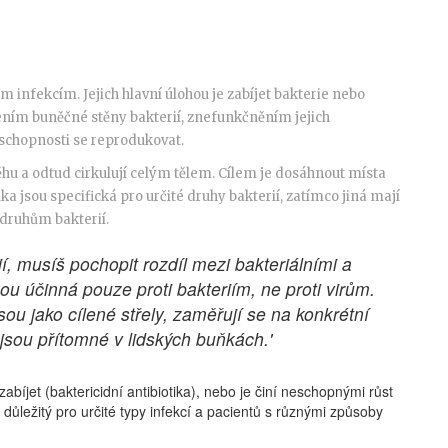
ím infekcím. Jejich hlavní úlohou je zabíjet bakterie nebo
šením buněčné stěny bakterií, znefunkčněním jejich
schopnosti se reprodukovat.
ěhu a odtud cirkulují celým tělem. Cílem je dosáhnout místa
ika jsou specifická pro určité druhy bakterií, zatímco jiná mají
 druhům bakterií.
í, musíš pochopit rozdíl mezi bakteriálními a
sou účinná pouze proti bakteriím, ne proti virům.
sou jako cílené střely, zaměřují se na konkrétní
ejsou přítomné v lidských buňkách.'
abíjet (baktericidní antibiotika), nebo je činí neschopnými růst
e důležitý pro určité typy infekcí a pacientů s různými způsoby