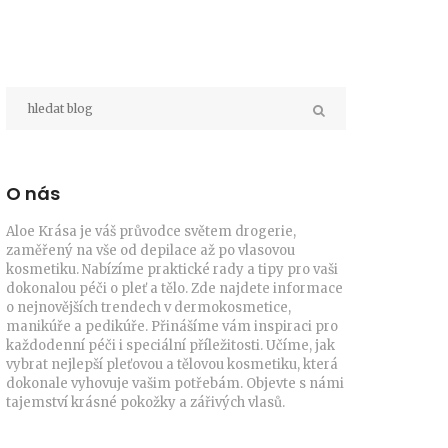
O nás
Aloe Krása je váš průvodce světem drogerie,
zaměřený na vše od depilace až po vlasovou
kosmetiku. Nabízíme praktické rady a tipy pro vaši
dokonalou péči o pleť a tělo. Zde najdete informace
o nejnovějších trendech v dermokosmetice,
manikúře a pedikúře. Přinášíme vám inspiraci pro
každodenní péči i speciální příležitosti. Učíme, jak
vybrat nejlepší pleťovou a tělovou kosmetiku, která
dokonale vyhovuje vašim potřebám. Objevte s námi
tajemství krásné pokožky a zářivých vlasů.