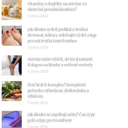
Vitamíny a doplňky na artrózu: Co
skutečně pomáhá kloubům?
6 srpna 2026
Jak dlouho vydrží pedikúra: Reálná
životnost, faktory ovlivňující výdrž a tipy
pro udržení krásných nohou
3 srpna 2026
Artrózu nelze vyléčit, ale lze ji zastavit:
Kolagen na klouby a ověřené metody
4 srpna 2026
Proč brát B-komplex? Kompletní
průvodce výhodami, dávkováním a
výběrem
5 srpna 2026
Jak dlouho se zapékají nehty? Čas, typy
gelů a tipy pro trvanlivost
1 srpna 2026