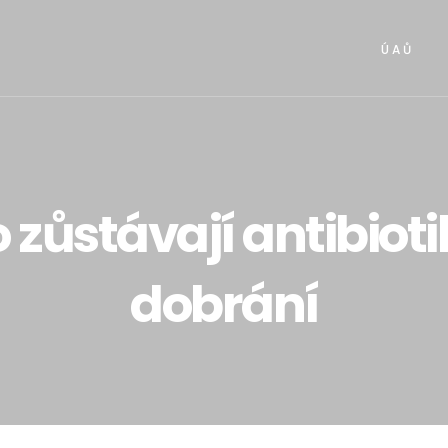
Ú A Ů
zůstávají antibioti
dobrání