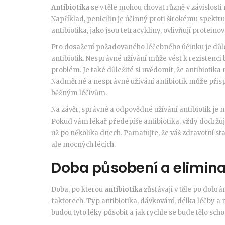
Antibiotika
se v těle mohou chovat různě v závislosti
Například, penicilin je účinný proti širokému spektru 
antibiotika, jako jsou tetracykliny, ovlivňují proteino
Pro dosažení požadovaného léčebného účinku je důl
antibiotik. Nesprávné užívání může vést k rezistenci 
problém. Je také důležité si uvědomit, že antibiotika 
Nadměrné a nesprávné užívání antibiotik může přispět
běžným léčivům.
Na závěr, správné a odpovědné užívání antibiotik je 
Pokud vám lékař předepíše antibiotika, vždy dodržujt
už po několika dnech. Pamatujte, že váš zdravotní sta
ale mocných lécích.
Doba působení a elimin
Doba, po kterou
antibiotika
zůstávají v těle po dobrán
faktorech. Typ antibiotika, dávkování, délka léčby a
budou tyto léky působit a jak rychle se bude tělo scho