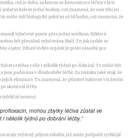
iotika, což je doba, za kterou se koncentrace léčiva v krvi
ý poločas kolem jedné hodiny, což znamená, že vaše tělo jej
cin může mít biologický poločas až 68 hodin, což znamená, že
 nemusejí vylučovat pouze přes jedno médium. Některá
mohou být převážně vylučována žlučí. To, jak rychle se
dvin a jater. Zdraví těchto orgánů je proto zásadní pro
hávat rezidua v těle i několik týdnů po dobrání. To může být
s a jsou podávána v dlouhodobé léčbě. Za zmínku také stojí, že
 jejich eliminaci. To znamená, že příznivé bakterie v trávicím
po skončení léčby.
 infekční nemoci:
ciprofloxacin, mohou zbytky léčiva zůstat ve
i několik týdnů po dobrání léčby.”
doporučuje zvýšený příjem tekutin, jež může podpořit rychlejší