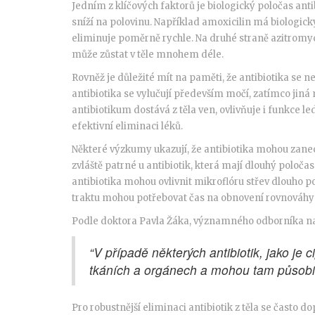
Jedním z klíčových faktorů je biologický poločas antib
sníží na polovinu. Například amoxicilin má biologick
eliminuje poměrně rychle. Na druhé straně azitromy
může zůstat v těle mnohem déle.
Rovněž je důležité mít na paměti, že antibiotika se
antibiotika se vylučují především močí, zatímco jiná 
antibiotikum dostává z těla ven, ovlivňuje i funkce le
efektivní eliminaci léků.
Některé výzkumy ukazují, že antibiotika mohou zanec
zvláště patrné u antibiotik, která mají dlouhý poloča
antibiotika mohou ovlivnit mikroflóru střev dlouho po
traktu mohou potřebovat čas na obnovení rovnováhy 
Podle doktora Pavla Žáka, významného odborníka na
“V případě některých antibiotik, jako je 
tkáních a orgánech a mohou tam působit 
Pro robustnější eliminaci antibiotik z těla se často 