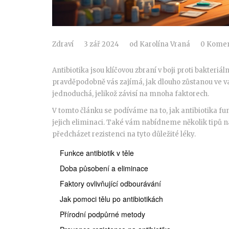
Zdraví
3 zář 2024
od
Karolína Vraná
0 Komen
Antibiotika jsou klíčovou zbraní v boji proti bakteri
pravděpodobně vás zajímá, jak dlouho zůstanou ve va
jednoduchá, jelikož závisí na mnoha faktorech.
V tomto článku se podíváme na to, jak antibiotika fun
jejich eliminaci. Také vám nabídneme několik tipů na
předcházet rezistenci na tyto důležité léky.
Funkce antibiotik v těle
Doba působení a eliminace
Faktory ovlivňující odbourávání
Jak pomoci tělu po antibiotikách
Přírodní podpůrné metody