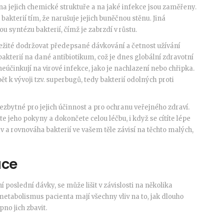
 na jejich chemické struktuře a na jaké infekce jsou zaměřeny.
bakterií tím, že narušuje jejich buněčnou stěnu. Jiná
vou syntézu bakterií, čímž je zabrzdí v růstu.
ežité dodržovat předepsané dávkování a četnost užívání
bakterií na dané antibiotikum, což je dnes globální zdravotní
neúčinkují na virové infekce, jako je nachlazení nebo chřipka.
 k vývoji tzv. superbugů, tedy bakterií odolných proti
nezbytné pro jejich účinnost a pro ochranu veřejného zdraví.
e jeho pokyny a dokončete celou léčbu, i když se cítíte lépe
v a rovnováha bakterií ve vašem těle závisí na těchto malých,
ace
í poslední dávky, se může lišit v závislosti na několika
 metabolismus pacienta mají všechny vliv na to, jak dlouho
pno jich zbavit.