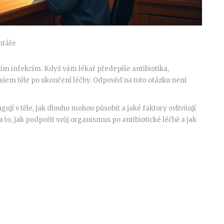
táře
álním infekcím. Když vám lékař předepíše antibiotika,
šem těle po ukončení léčby. Odpověď na tuto otázku není
gují v těle, jak dlouho mohou působit a jaké faktory ovlivňují
 to, jak podpořit svůj organismus po antibiotické léčbě a jak