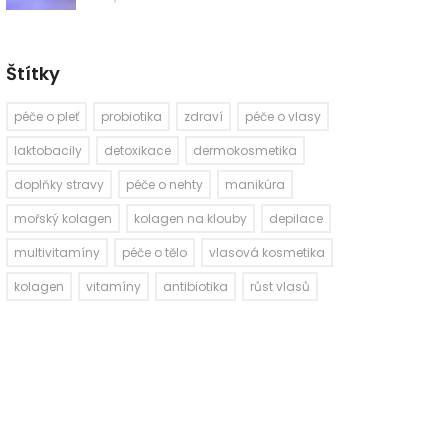
Štítky
péče o pleť
probiotika
zdraví
péče o vlasy
laktobacily
detoxikace
dermokosmetika
doplňky stravy
péče o nehty
manikúra
mořský kolagen
kolagen na klouby
depilace
multivitamíny
péče o tělo
vlasová kosmetika
kolagen
vitamíny
antibiotika
růst vlasů