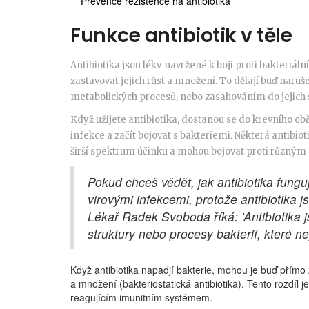
Prevence rezistence na antibiotika
Funkce antibiotik v těle
Antibiotika jsou léky navržené k boji proti bakteriáln
zastavovat jejich růst a množení. To dělají buď naru
metabolických procesů, nebo zasahováním do jejich 
Když užijete antibiotika, dostanou se do krevního ob
infekce a začít bojovat s bakteriemi. Některá antibiot
širší spektrum účinku a mohou bojovat proti různým
Pokud chceš vědět, jak antibiotika funguj
virovými infekcemi, protože antibiotika j
Lékař Radek Svoboda říká: 'Antibiotika j
struktury nebo procesy bakterií, které n
Když antibiotika napadjí bakterie, mohou je buď přímo z
a množení (bakteriostatická antibiotika). Tento rozdíl j
reagujícím imunitním systémem.