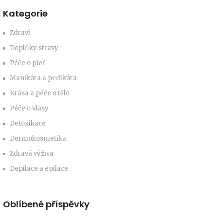
Kategorie
Zdraví
Doplňky stravy
Péče o pleť
Manikúra a pedikúra
Krása a péče o tělo
Péče o vlasy
Detoxikace
Dermokosmetika
Zdravá výživa
Depilace a epilace
Oblíbené příspěvky