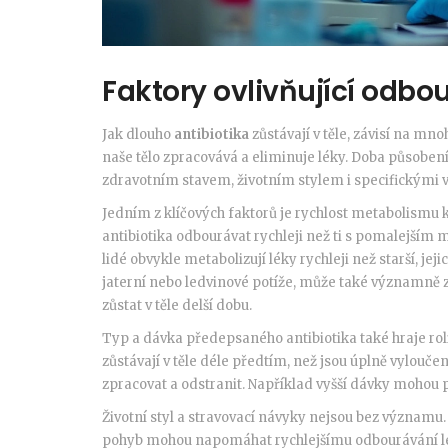
Faktory ovlivňující odbo
Jak dlouho
antibiotika
zůstávají v těle, závisí na mnoh
naše tělo zpracovává a eliminuje léky. Doba působen
zdravotním stavem, životním stylem i specifickými v
Jedním z klíčových faktorů je rychlost metabolismu
antibiotika odbourávat rychleji než ti s pomalejší
lidé obvykle metabolizují léky rychleji než starší, jej
jaterní nebo ledvinové potíže, může také významně 
zůstat v těle delší dobu.
Typ a dávka předepsaného antibiotika také hraje roli
zůstávají v těle déle předtím, než jsou úplně vyloučen
zpracovat a odstranit. Například vyšší dávky mohou 
Životní styl a stravovací návyky nejsou bez významu.
pohyb mohou napomáhat rychlejšímu odbourávání lé