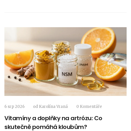
6 srp 2026
od
Karolína Vraná
0 Komentáře
Vitamíny a doplňky na artrózu: Co
skutečně pomáhá kloubům?