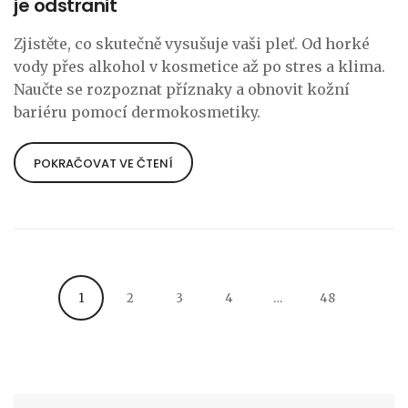
je odstranit
Zjistěte, co skutečně vysušuje vaši pleť. Od horké
vody přes alkohol v kosmetice až po stres a klima.
Naučte se rozpoznat příznaky a obnovit kožní
bariéru pomocí dermokosmetiky.
POKRAČOVAT VE ČTENÍ
1
2
3
4
…
48