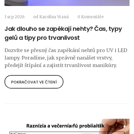
1 srp 2026
od
Karolína Vraná
0 Komentáře
Jak dlouho se zapékají nehty? Čas, typy
gelů a tipy pro trvanlivost
Dozvíte se přesný čas zapékání nehtů pro UV i LED
lampy. Poradíme, jak správně nanášet vrstvy,
předejít štípání a zajistit trvanlivost manikúry.
POKRAČOVAT VE ČTENÍ