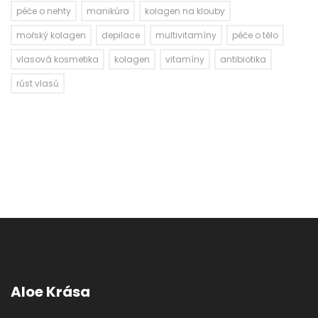
péče o nehty
manikúra
kolagen na klouby
mořský kolagen
depilace
multivitamíny
péče o tělo
vlasová kosmetika
kolagen
vitamíny
antibiotika
růst vlasů
Aloe Krása