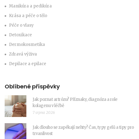
Manikúra a pedikúra
Krása a péče o tělo
Péče o vlasy
Detoxikace
Dermokosmetika
Zdravá výživa
Depilace a epilace
Oblíbené příspěvky
Jak poznat artrózu? Příznaky, diagnóza a role
kolagenu v léčbě
7 srpna 2026
Jak dlouho se zapékají nehty? Čas, typy gelů a tipy pro
trvanlivost