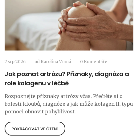
7 srp 2026
od
Karolína Vraná
0 Komentáře
Jak poznat artrózu? Příznaky, diagnóza a
role kolagenu v léčbě
Rozpoznejte příznaky artrózy včas. Přečtěte si o
bolesti kloubů, diagnóze a jak může kolagen II. typu
pomoci obnovit pohyblivost.
POKRAČOVAT VE ČTENÍ