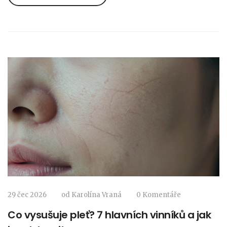
29 čec 2026
od
Karolína Vraná
0 Komentáře
Co vysušuje pleť? 7 hlavních vinníků a jak