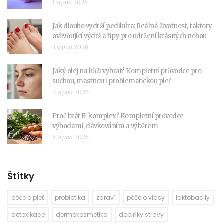
1 srpna 2026
Jak dlouho vydrží pedikúra: Reálná životnost, faktory
ovlivňující výdrž a tipy pro udržení krásných nohou
3 srpna 2026
Jaký olej na kůži vybrat? Kompletní průvodce pro
suchou, mastnou i problematickou pleť
2 srpna 2026
Proč brát B-komplex? Kompletní průvodce
výhodami, dávkováním a výběrem
5 srpna 2026
Štítky
péče o pleť
probiotika
zdraví
péče o vlasy
laktobacily
detoxikace
dermokosmetika
doplňky stravy