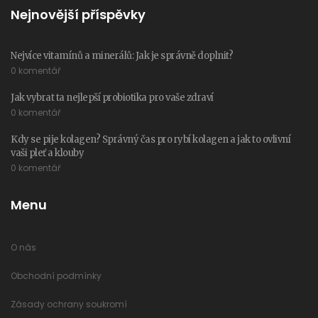
Nejnovější příspěvky
Nejvíce vitamínů a minerálů: Jak je správně doplnit?
0 komentář
Jak vybrat ta nejlepší probiotika pro vaše zdraví
0 komentář
Kdy se pije kolagen? Správný čas pro rybí kolagen a jak to ovlivní
vaši pleť a klouby
0 komentář
Menu
O nás
Obchodní podmínky
Zásady ochrany soukromí