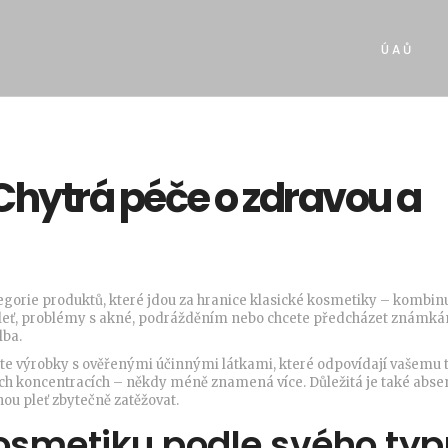
Ú A Ů
hytrá péče o zdravou a
tegorie produktů, které jdou za hranice klasické kosmetiky – kombinu
 pleť, problémy s akné, podrážděním nebo chcete předcházet známk
lba.
ejte výrobky s ověřenými účinnými látkami, které odpovídají vašemu 
ích koncentracích – někdy méně znamená více. Důležitá je také abse
ou pleť zbytečně zatěžovat.
osmetiku podle svého typ