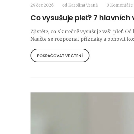
29 čec 2026
od
Karolína Vraná
0 Komentáře
Co vysušuje pleť? 7 hlavních v
Zjistěte, co skutečně vysušuje vaši pleť. O
Naučte se rozpoznat příznaky a obnovit k
POKRAČOVAT VE ČTENÍ