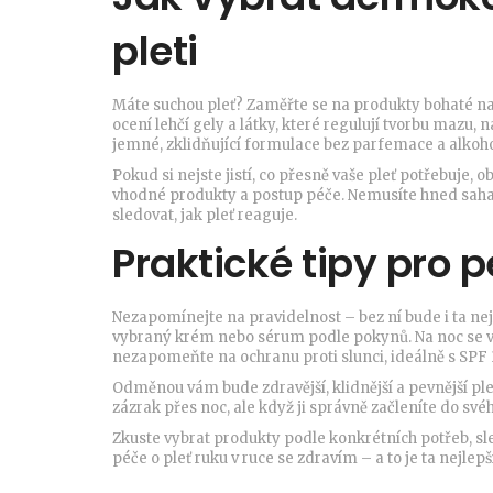
pleti
Máte suchou pleť? Zaměřte se na produkty bohaté na 
ocení lehčí gely a látky, které regulují tvorbu mazu,
jemné, zklidňující formulace bez parfemace a alkoho
Pokud si nejste jistí, co přesně vaše pleť potřebuj
vhodné produkty a postup péče. Nemusíte hned sahat
sledovat, jak pleť reaguje.
Praktické tipy pro
Nezapomínejte na pravidelnost – bez ní bude i ta nej
vybraný krém nebo sérum podle pokynů. Na noc se vy
nezapomeňte na ochranu proti slunci, ideálně s SPF 3
Odměnou vám bude zdravější, klidnější a pevnější pl
zázrak přes noc, ale když ji správně začleníte do sv
Zkuste vybrat produkty podle konkrétních potřeb, sl
péče o pleť ruku v ruce se zdravím – a to je ta nejlep