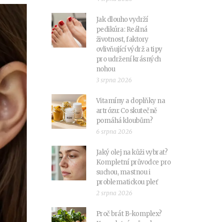
Jak dlouho vydrží
pedikúra: Reálná
životnost, faktory
ovlivňující výdrž a tipy
pro udržení krásných
nohou
3 srpna 2026
Vitamíny a doplňky na
artrózu: Co skutečně
pomáhá kloubům?
6 srpna 2026
Jaký olej na kůži vybrat?
Kompletní průvodce pro
suchou, mastnou i
problematickou pleť
2 srpna 2026
Proč brát B-komplex?