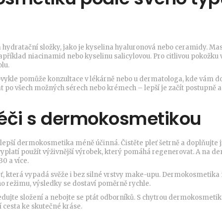
hydratační složky, jako je kyselina hyaluronová nebo ceramidy. Mas
 například niacinamid nebo kyselinu salicylovou. Pro citlivou pokožku 
lu.
e, obvykle pomůže konzultace v lékárně nebo u dermatologa, kde vám d
 po všech možných sérech nebo krémech – lepší je začít postupně a
 péči s dermokosmetikou
lepší dermokosmetika méně účinná. Čistěte pleť šetrně a doplňujte j
platí použít výživnější výrobek, který pomáhá regenerovat. A na de
0 a více.
eť, která vypadá svěže i bez silné vrstvy make-upu. Dermokosmetika
ého režimu, výsledky se dostaví poměrně rychle.
edujte složení a nebojte se ptát odborníků. S chytrou dermokosmetik
ší cesta ke skutečné kráse.