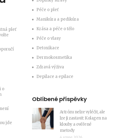
Doplňky stravy
Péče o pleť
Manikúra a pedikúra
Krása a péče o tělo
tná pleť
volte
Péče o vlasy
Detoxikace
oporučí
Dermokosmetika
Zdravá výživa
Depilace a epilace
i o
n
Oblíbené příspěvky
 není
Artrózu nelze vyléčit, ale
lze ji zastavit: Kolagen na
ou jde
klouby a ověřené
metody
4 srpna 2026