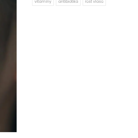
vitamíny
antibiotika
růst vlasů