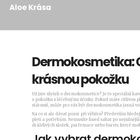
Aloe Krása
Dermokosmetika: C
krásnou pokožku
Už jste slyšeli o dermokosmetice? Je to speciální ka
o pokožku s léčebnými účinky. Pokud máte citlivou
stárnutí, může pro vás být dermokosmetika jasná vo
Na co si ale dávat pozor při výběru? Především hled
pleti a potřebám. Nemusíte hned sahat po nejsilnějš
dráždivých složek, parfemace nebo barviv, které moh
Jak vybrat dermok