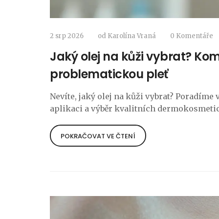
2 srp 2026
od
Karolína Vraná
0 Komentáře
Jaký olej na kůži vybrat? Ko
problematickou pleť
Nevíte, jaký olej na kůži vybrat? Poradíme
aplikaci a výběr kvalitních dermokosmeti
POKRAČOVAT VE ČTENÍ