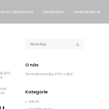
DETOX TĚŽKÝCH KOVŮ
SVĔDĚNÍ HLAVY
TRVÁNÍ ANTIBIOTIK
O nás
jí péči
Dermokosmetika, Péče o pleť
ám
typu
Kategorie
nce
Zdraví
u