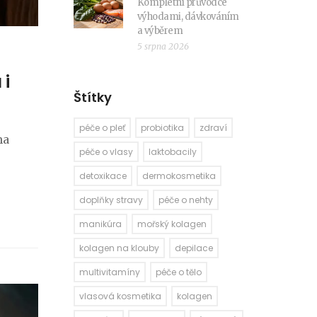
Kompletní průvodce
výhodami, dávkováním
a výběrem
5 srpna 2026
 i
Štítky
péče o pleť
probiotika
zdraví
na
péče o vlasy
laktobacily
detoxikace
dermokosmetika
doplňky stravy
péče o nehty
manikúra
mořský kolagen
kolagen na klouby
depilace
multivitamíny
péče o tělo
vlasová kosmetika
kolagen