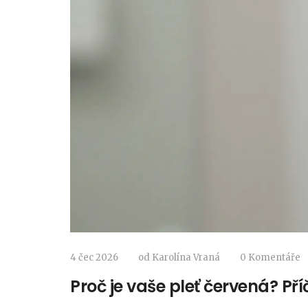
4 čec 2026
od
Karolína Vraná
0 Komentáře
Proč je vaše pleť červená? Příč