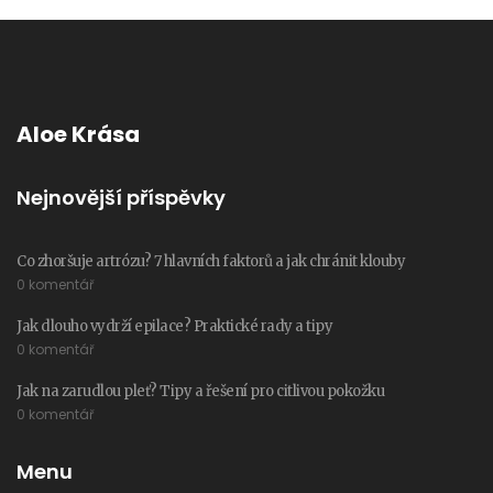
Aloe Krása
Nejnovější příspěvky
Co zhoršuje artrózu? 7 hlavních faktorů a jak chránit klouby
0 komentář
Jak dlouho vydrží epilace? Praktické rady a tipy
0 komentář
Jak na zarudlou pleť? Tipy a řešení pro citlivou pokožku
0 komentář
Menu