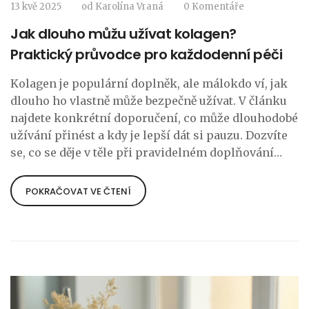
13 kvě 2025
od
Karolína Vraná
0 Komentáře
Jak dlouho můžu užívat kolagen?
Praktický průvodce pro každodenní péči
Kolagen je populární doplněk, ale málokdo ví, jak
dlouho ho vlastně může bezpečně užívat. V článku
najdete konkrétní doporučení, co může dlouhodobé
užívání přinést a kdy je lepší dát si pauzu. Dozvíte
se, co se děje v těle při pravidelném doplňování
kolagenu. Praktické tipy vám pomohou
rozhodnout, co očekávat a na co si dát pozor.
POKRAČOVAT VE ČTENÍ
Nabízíme i zajímavosti ze života i skutečné
zkušenosti.