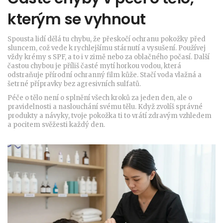
kterým se vyhnout
Spousta lidí dělá tu chybu, že přeskočí ochranu pokožky před
sluncem, což vede k rychlejšímu stárnutí a vysušení. Používej
vždy krémy s SPF, a to i v zimě nebo za oblačného počasí. Další
častou chybou je příliš časté mytí horkou vodou, která
odstraňuje přírodní ochranný film kůže. Stačí voda vlažná a
šetrné přípravky bez agresivních sulfatů.
Péče o tělo není o splnění všech kroků za jeden den, ale o
pravidelnosti a naslouchání svému tělu. Když zvolíš správné
produkty a návyky, tvoje pokožka ti to vrátí zdravým vzhledem
a pocitem svěžesti každý den.