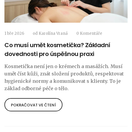
1 bře 2026
od
Karolína Vraná
0 Komentáře
Co musí umět kosmetička? Základní
dovednosti pro úspěšnou praxi
Kosmetička není jen o krémech a masážích. Musí
umět číst kůži, znát složení produktů, respektovat
hygienické normy a komunikovat s klienty. To je
základ odborné péče o tělo.
POKRAČOVAT VE ČTENÍ