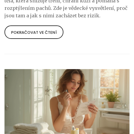
těla, která snižuje tření, chrání kůži a pomáhá s
rozptýlením pachů. Zde je vědecké vysvětlení, proč
jsou tam a jak s nimi zacházet bez rizik.
POKRAČOVAT VE ČTENÍ