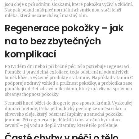
jsou oleje s přírodními složkami, které pokožku vyživí a zklidní.
Naopak pokud máš pleť normální až smíšenou, stačí lehčí
mléka, která nezanechávají mastný film.
Regenerace pokožky – jak
na to bez zbytečných
komplikací
Po tvrdém dni nebo i při běžné péči tělo potřebuje regeneraci.
Pomůže ti pravidelná exfoliace, teda odstranění odumřelých
buněk kůže, a výživné produkty s vitamíny. Například vitamín C
podporuje zdravý vzhled a pružnost pokožky, a probiotika zase
pomáhají udržet zdravý mikrobiom, který má vliv na správnou
obranyschopnost pokožky.
Nemusíš hned běžet do drogerie pro spoustu krémů. Vyzkoušej
domácí metody, třeba jednoduchý peeling ze směsi cukru a
olivového oleje, který odstraní šupinky a zanechá pokožku
jemnou. Při regeneraci je důležitá i dostatečná hydratace
zevnitř – pij vodu a doplň vitamíny, které tělo potřebuje.
Časté chyby v péči o tělo,