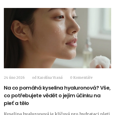
24 úno 2026
od
Karolína Vraná
0 Komentáře
Na co pomáhá kyselina hyaluronová? Vše,
co potřebujete vědět o jejím účinku na
pleť a tělo
Kyselina hyaluronová je klíčová pro hydrataci pleti,