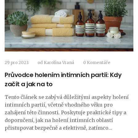
29 pro 2023
od
Karolína Vraná
0 Komentáře
Průvodce holením intimních partií: Kdy
začít a jak na to
Tento článek se zabývá důležitými aspekty holení
intimních partií, včetně vhodného věku pro
zahájení této činnosti. Poskytuje praktické tipy a
doporučení, jak na holení intimních oblastí
přistupovat bezpečně a efektivně, zatímco
zohledňuje individuální potřeby a preference.