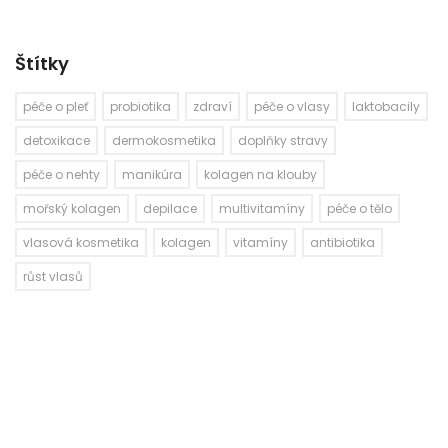
Štítky
péče o pleť
probiotika
zdraví
péče o vlasy
laktobacily
detoxikace
dermokosmetika
doplňky stravy
péče o nehty
manikúra
kolagen na klouby
mořský kolagen
depilace
multivitamíny
péče o tělo
vlasová kosmetika
kolagen
vitamíny
antibiotika
růst vlasů