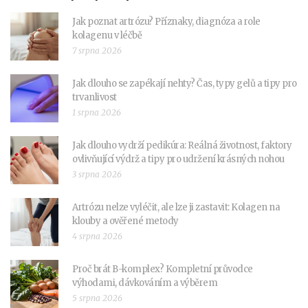
Jak poznat artrózu? Příznaky, diagnóza a role
kolagenu v léčbě
7 srpna 2026
Jak dlouho se zapékají nehty? Čas, typy gelů a tipy pro
trvanlivost
1 srpna 2026
Jak dlouho vydrží pedikúra: Reálná životnost, faktory
ovlivňující výdrž a tipy pro udržení krásných nohou
3 srpna 2026
Artrózu nelze vyléčit, ale lze ji zastavit: Kolagen na
klouby a ověřené metody
4 srpna 2026
Proč brát B-komplex? Kompletní průvodce
výhodami, dávkováním a výběrem
5 srpna 2026