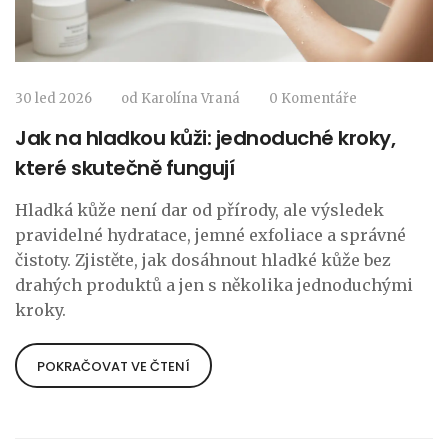
30 led 2026
od
Karolína Vraná
0 Komentáře
Jak na hladkou kůži: jednoduché kroky,
které skutečně fungují
Hladká kůže není dar od přírody, ale výsledek
pravidelné hydratace, jemné exfoliace a správné
čistoty. Zjistěte, jak dosáhnout hladké kůže bez
drahých produktů a jen s několika jednoduchými
kroky.
POKRAČOVAT VE ČTENÍ