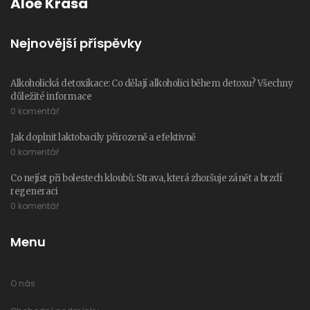
Aloe Krása
Nejnovější příspěvky
Alkoholická detoxikace: Co dělají alkoholici během detoxu? Všechny
důležité informace
0 komentář
Jak doplnit laktobacily přirozeně a efektivně
0 komentář
Co nejíst při bolestech kloubů: Strava, která zhoršuje zánět a brzdí
regeneraci
0 komentář
Menu
O nás