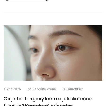
11 čec 2026
od
Karolína Vraná
0 Komentáře
Co je to liftingový krém a jak skutečně
funguje? Kompletní průvodce