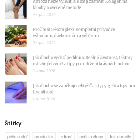
Artrózu nelze vyléčit, ale lze ji zastavit: Kolagen na
klouby a ověřené metody
4 srpna 2026
Proč brát B-komplex? Kompletní průvodce
výhodami, dávkováním a výběrem
5 srpna 2026
Jak dlouho vydrží pedikúra: Reálná životnost, faktory
ovlivňující výdrž a tipy pro udržení krásných nohou
3 srpna 2026
Jak dlouho se zapékají nehty? Čas, typy gelů a tipy pro
trvanlivost
1 srpna 2026
Štítky
péče o pleť
probiotika
zdraví
péče o vlasy
laktobacily