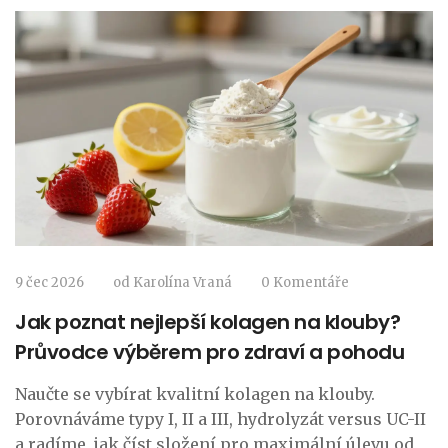
9 čec 2026
od
Karolína Vraná
0 Komentáře
Jak poznat nejlepší kolagen na klouby?
Průvodce výběrem pro zdraví a pohodu
Naučte se vybírat kvalitní kolagen na klouby.
Porovnáváme typy I, II a III, hydrolyzát versus UC-II
a radíme, jak číst složení pro maximální úlevu od