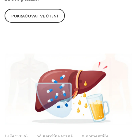
POKRAČOVAT VE ČTENÍ
13 čec 2026
od
Karolína Vraná
0 Komentáře