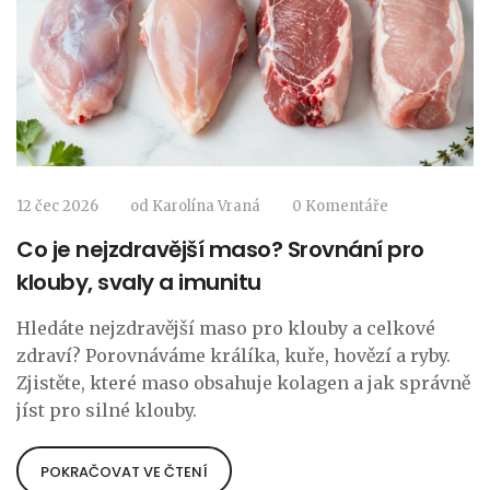
12 čec 2026
od
Karolína Vraná
0 Komentáře
Co je nejzdravější maso? Srovnání pro
klouby, svaly a imunitu
Hledáte nejzdravější maso pro klouby a celkové
zdraví? Porovnáváme králíka, kuře, hovězí a ryby.
Zjistěte, které maso obsahuje kolagen a jak správně
jíst pro silné klouby.
POKRAČOVAT VE ČTENÍ