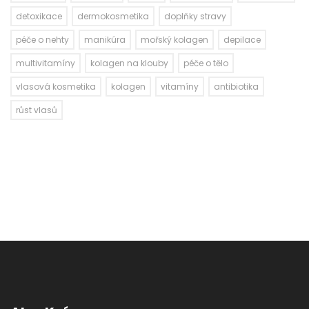
detoxikace
dermokosmetika
doplňky stravy
péče o nehty
manikúra
mořský kolagen
depilace
multivitamíny
kolagen na klouby
péče o tělo
vlasová kosmetika
kolagen
vitamíny
antibiotika
růst vlasů