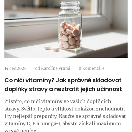
14 čec 2026
od
Karolína Vraná
0 Komentáře
Co ničí vitamíny? Jak správně skladovat
doplňky stravy a neztratit jejich účinnost
Zjistěte, co ničí vitamíny ve vašich doplňcích
stravy. Světlo, teplo a vlhkost dokážou znehodnotit
i ty nejlepší preparáty. Naučte se správně skladovat
vitamíny C, E a omega-3, abyste získali maximum
za své peníze.