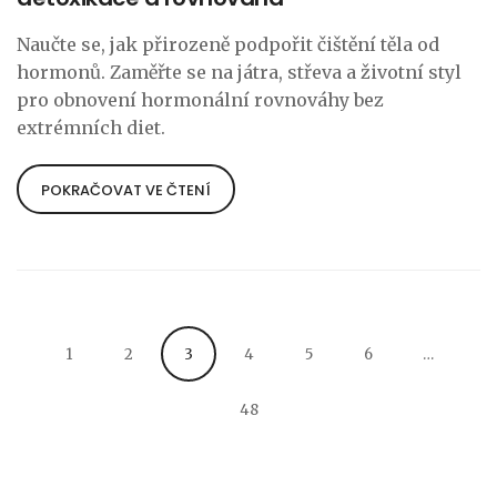
Naučte se, jak přirozeně podpořit čištění těla od
hormonů. Zaměřte se na játra, střeva a životní styl
pro obnovení hormonální rovnováhy bez
extrémních diet.
POKRAČOVAT VE ČTENÍ
1
2
3
4
5
6
…
48