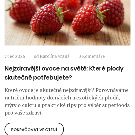
7 čec 2026
od
Karolína Vraná
0 Komentáře
Nejzdravější ovoce na světě: Které plody
skutečně potřebujete?
Které ovoce je skutečně nejzdravější? Porovnáváme
nutriční hodnoty domácích a exotických plodů,
mýty o cukru a praktické tipy pro výběr superfoods
pro vaše zdraví.
POKRAČOVAT VE ČTENÍ