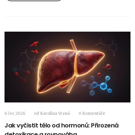
6 čec 2026
od
Karolína Vraná
0 Komentáře
Jak vyčistit tělo od hormonů: Přirozená
detoxikace a rovnováha