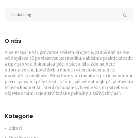
O nás
Aloe Krása je váš průvodce světem drogerie, zaměřený na vše
od depilace až po vlasovou kosmetiku. Nabízíme praktické rady
a tipy pro vaši dokonalou péči o pleť a tělo. Zde najdete
informace o nejnovějších trendech v dermokosmetice,
manikúře a pedikúře. Přinášíme vám inspiraci pro každodenní
péči i speciální příležitosti. Učíme, jak vybrat nejlepší pleťovou a
tělovou kosmetiku, která dokonale vyhovuje vašim potřebám.
Objevte s námi tajemství krásné pokožky a zářivých vlasů.
Kategorie
Zdraví
Doplňky stravy