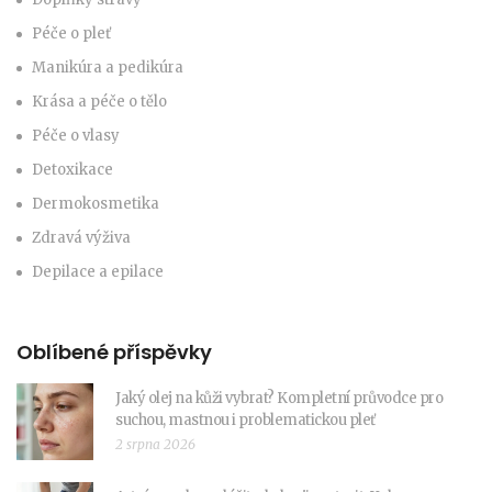
Péče o pleť
Manikúra a pedikúra
Krása a péče o tělo
Péče o vlasy
Detoxikace
Dermokosmetika
Zdravá výživa
Depilace a epilace
Oblíbené příspěvky
Jaký olej na kůži vybrat? Kompletní průvodce pro
suchou, mastnou i problematickou pleť
2 srpna 2026