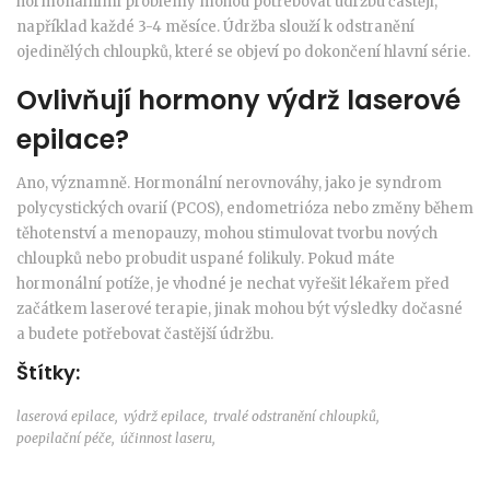
hormonálními problémy mohou potřebovat údržbu častěji,
například každé 3-4 měsíce. Údržba slouží k odstranění
ojedinělých chloupků, které se objeví po dokončení hlavní série.
Ovlivňují hormony výdrž laserové
epilace?
Ano, významně. Hormonální nerovnováhy, jako je syndrom
polycystických ovarií (PCOS), endometrióza nebo změny během
těhotenství a menopauzy, mohou stimulovat tvorbu nových
chloupků nebo probudit uspané folikuly. Pokud máte
hormonální potíže, je vhodné je nechat vyřešit lékařem před
začátkem laserové terapie, jinak mohou být výsledky dočasné
a budete potřebovat častější údržbu.
Štítky:
laserová epilace,
výdrž epilace,
trvalé odstranění chloupků,
poepilační péče,
účinnost laseru,