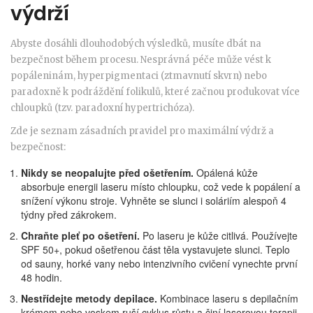
výdrží
Abyste dosáhli dlouhodobých výsledků, musíte dbát na
bezpečnost během procesu. Nesprávná péče může vést k
popáleninám, hyperpigmentaci (ztmavnutí skvrn) nebo
paradoxně k podráždění folikulů, které začnou produkovat více
chloupků (tzv. paradoxní hypertrichóza).
Zde je seznam zásadních pravidel pro maximální výdrž a
bezpečnost:
Nikdy se neopalujte před ošetřením.
Opálená kůže
absorbuje energii laseru místo chloupku, což vede k popálení a
snížení výkonu stroje. Vyhněte se slunci i soláriím alespoň 4
týdny před zákrokem.
Chraňte pleť po ošetření.
Po laseru je kůže citlivá. Používejte
SPF 50+, pokud ošetřenou část těla vystavujete slunci. Teplo
od sauny, horké vany nebo intenzivního cvičení vynechte první
48 hodin.
Nestřídejte metody depilace.
Kombinace laseru s depilačním
krémem nebo voskem ruší cyklus růstu a činí laserovou terapii