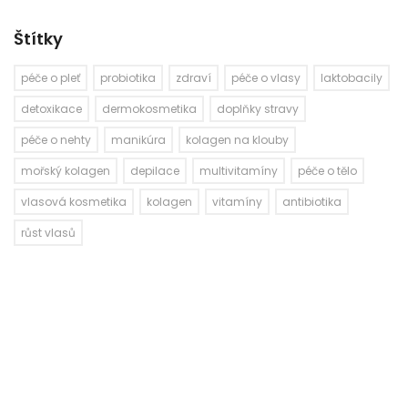
Štítky
péče o pleť
probiotika
zdraví
péče o vlasy
laktobacily
detoxikace
dermokosmetika
doplňky stravy
péče o nehty
manikúra
kolagen na klouby
mořský kolagen
depilace
multivitamíny
péče o tělo
vlasová kosmetika
kolagen
vitamíny
antibiotika
růst vlasů