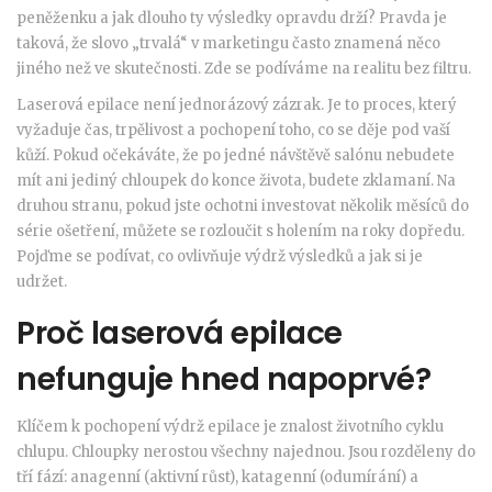
peněženku a jak dlouho ty výsledky opravdu drží? Pravda je
taková, že slovo „trvalá“ v marketingu často znamená něco
jiného než ve skutečnosti. Zde se podíváme na realitu bez filtru.
Laserová epilace není jednorázový zázrak. Je to proces, který
vyžaduje čas, trpělivost a pochopení toho, co se děje pod vaší
kůží. Pokud očekáváte, že po jedné návštěvě salónu nebudete
mít ani jediný chloupek do konce života, budete zklamaní. Na
druhou stranu, pokud jste ochotni investovat několik měsíců do
série ošetření, můžete se rozloučit s holením na roky dopředu.
Pojďme se podívat, co ovlivňuje výdrž výsledků a jak si je
udržet.
Proč laserová epilace
nefunguje hned napoprvé?
Klíčem k pochopení výdrž epilace je znalost životního cyklu
chlupu. Chloupky nerostou všechny najednou. Jsou rozděleny do
tří fází: anagenní (aktivní růst), katagenní (odumírání) a