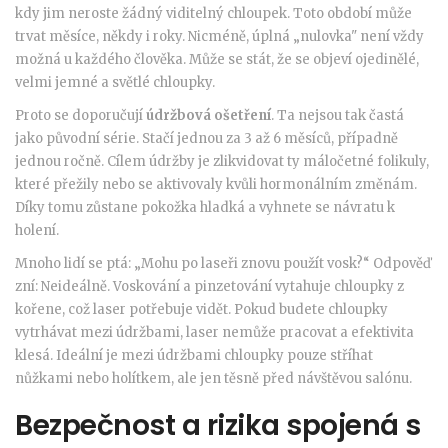
kdy jim neroste žádný viditelný chloupek. Toto období může
trvat měsíce, někdy i roky. Nicméně, úplná „nulovka" není vždy
možná u každého člověka. Může se stát, že se objeví ojedinělé,
velmi jemné a světlé chloupky.
Proto se doporučují
údržbová ošetření
. Ta nejsou tak častá
jako původní série. Stačí jednou za 3 až 6 měsíců, případně
jednou ročně. Cílem údržby je zlikvidovat ty máločetné folikuly,
které přežily nebo se aktivovaly kvůli hormonálním změnám.
Díky tomu zůstane pokožka hladká a vyhnete se návratu k
holení.
Mnoho lidí se ptá: „Mohu po laseři znovu použít vosk?“ Odpověď
zní: Neideálně. Voskování a pinzetování vytahuje chloupky z
kořene, což laser potřebuje vidět. Pokud budete chloupky
vytrhávat mezi údržbami, laser nemůže pracovat a efektivita
klesá. Ideální je mezi údržbami chloupky pouze stříhat
nůžkami nebo holítkem, ale jen těsně před návštěvou salónu.
Bezpečnost a rizika spojená s