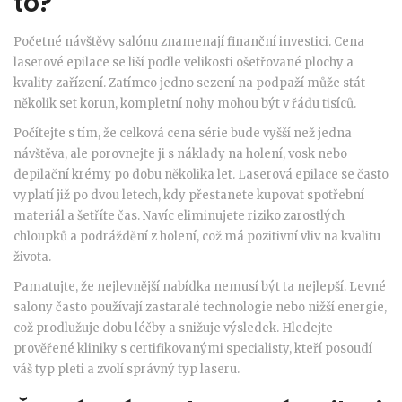
to?
Početné návštěvy salónu znamenají finanční investici. Cena
laserové epilace se liší podle velikosti ošetřované plochy a
kvality zařízení. Zatímco jedno sezení na podpaží může stát
několik set korun, kompletní nohy mohou být v řádu tisíců.
Počítejte s tím, že celková cena série bude vyšší než jedna
návštěva, ale porovnejte ji s náklady na holení, vosk nebo
depilační krémy po dobu několika let. Laserová epilace se často
vyplatí již po dvou letech, kdy přestanete kupovat spotřební
materiál a šetříte čas. Navíc eliminujete riziko zarostlých
chloupků a podráždění z holení, což má pozitivní vliv na kvalitu
života.
Pamatujte, že nejlevnější nabídka nemusí být ta nejlepší. Levné
salony často používají zastaralé technologie nebo nižší energie,
což prodlužuje dobu léčby a snižuje výsledek. Hledejte
prověřené kliniky s certifikovanými specialisty, kteří posoudí
váš typ pleti a zvolí správný typ laseru.