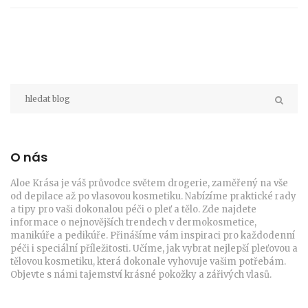
O nás
Aloe Krása je váš průvodce světem drogerie, zaměřený na vše
od depilace až po vlasovou kosmetiku. Nabízíme praktické rady
a tipy pro vaši dokonalou péči o pleť a tělo. Zde najdete
informace o nejnovějších trendech v dermokosmetice,
manikúře a pedikúře. Přinášíme vám inspiraci pro každodenní
péči i speciální příležitosti. Učíme, jak vybrat nejlepší pleťovou a
tělovou kosmetiku, která dokonale vyhovuje vašim potřebám.
Objevte s námi tajemství krásné pokožky a zářivých vlasů.