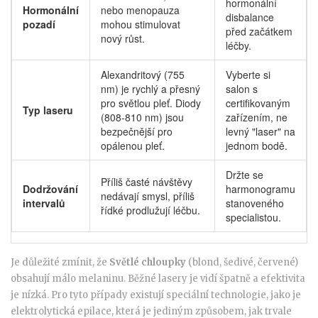
hormonální
Hormonální
nebo menopauza
disbalance
pozadí
mohou stimulovat
před začátkem
nový růst.
léčby.
Alexandritový (755
Vyberte si
nm) je rychlý a přesný
salon s
pro světlou pleť. Diody
certifikovaným
Typ laseru
(808-810 nm) jsou
zařízením, ne
bezpečnější pro
levný "laser" na
opálenou pleť.
jednom bodě.
Držte se
Příliš časté návštěvy
Dodržování
harmonogramu
nedávají smysl, příliš
intervalů
stanoveného
řídké prodlužují léčbu.
specialistou.
Je důležité zmínit, že
Světlé chloupky
(blond, šedivé, červené)
obsahují málo melaninu. Běžné lasery je vidí špatně a efektivita
je nízká. Pro tyto případy existují speciální technologie, jako je
elektrolytická epilace, která je jediným způsobem, jak trvale