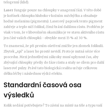
telogenní (klid).
Laser
funguje pouze na chloupky v anagenní fázi
. V této době
je kořínek chloupku hluboko v kožním měchýřku a obsahuje
hodně melaninu (pigmentu). Laserový paprsek tento pigment
zahřeje a teplo ničí folikul, čímž brání dalšímu růstu. Problém je
však v tom, že v libovolném okamžiku je ve stavu aktivního růstu
jen část vašich chloupků - obvykle mezi 15 % až 30 %.
To znamená, že při prvním ošetření zničíte jen zlomek folikulů.
Zbytek „spí" a laser ho prostě nevidí. Proto je nutná série více
procedur. Mezi jednotlivými zákroky musí uplynout čas, aby
zbývající chloupky přešly do fáze růstu a staly se cílem pro další
laserové pulzy. Právě tato biologická realita určuje celkovou
délku léčby i následnou výdrž efektu.
Standardní časová osa
výsledků
Kolik sedání potřebujete? To závisí na místě na těle a typu vaší