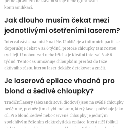
při nesprávném nastavení stroje nebo ignorování
kontraindikací.
Jak dlouho musím čekat mezi
jednotlivými ošetřeními laserem?
Interval závisí na místě na těle. U obličeje a intimních partií se
doporučuje čekat 4 až 6 týdnů, protože chloupky tam rostou
rychleji. U nohou, zad nebo břicha je ideální interval 6 až 8
týdnů. Tento čas umožňuje chloupkům přerůst do fáze
aktivního růstu, kterou laser dokáže detekovat a zničit.
Je laserová epilace vhodná pro
blond a šedivé chloupky?
Tradiční lasery (alexandritové, diodové) jsou na světlé chloupky
neúčinné, protože jim chybí melanin, který laser potřebuje jako
cíl. Pro blond, šedivé nebo červené chloupky je jediným
spolehlivým řešením elektrolytická epilace, která ničí folikul