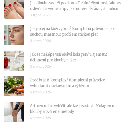
Jak dlouho vydrží pedikúra: Reálná životnost, faktory
ovlivňující výdrž a tipy pro udržení krásných nohou
3 srpna 2026
Jaký olej na kůži vybrat? Kompletní průvodce pro
suchou, mastnou i problematickou pleť
2 srpna 2026
Jak se nejlépe vstřebává kolagen? Tajemství
účinnosti pro klouby a pleť
8 srpna 2026
Proč brát B-komplex? Kompletní průvodce
výhodami, dávkováním a výběrem
5 srpna 2026
Artrózu nelze vyléčit, ale lze ji zastavit: Kolagen na
klouby a ověřené metody
4 srpna 2026