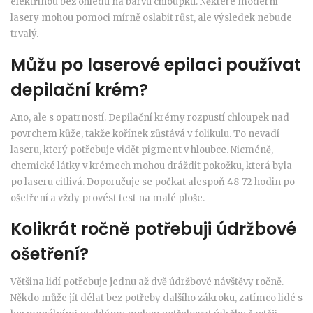
elektřinou bez ohledu na barvu chloupku. Některé moderní
lasery mohou pomoci mírně oslabit růst, ale výsledek nebude
trvalý.
Můžu po laserové epilaci používat
depilační krém?
Ano, ale s opatrností. Depilační krémy rozpustí chloupek nad
povrchem kůže, takže kořínek zůstává v folikulu. To nevadí
laseru, který potřebuje vidět pigment v hloubce. Nicméně,
chemické látky v krémech mohou dráždit pokožku, která byla
po laseru citlivá. Doporučuje se počkat alespoň 48-72 hodin po
ošetření a vždy provést test na malé ploše.
Kolikrát ročně potřebuji údržbové
ošetření?
Většina lidí potřebuje jednu až dvě údržbové návštěvy ročně.
Někdo může jít délat bez potřeby dalšího zákroku, zatímco lidé s