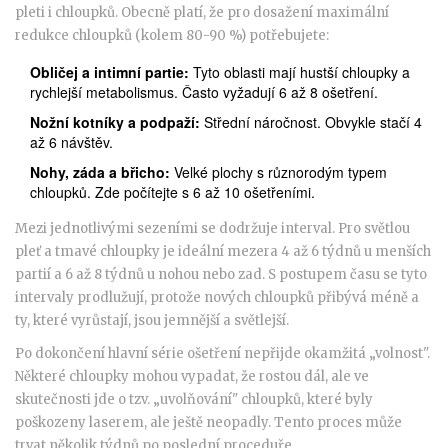
pleti i chloupků. Obecně platí, že pro dosažení maximální
redukce chloupků (kolem 80-90 %) potřebujete:
Obličej a intimní partie:
Tyto oblasti mají hustší chloupky a
rychlejší metabolismus. Často vyžadují 6 až 8 ošetření.
Nožní kotníky a podpaží:
Střední náročnost. Obvykle stačí 4
až 6 návštěv.
Nohy, záda a břicho:
Velké plochy s různorodým typem
chloupků. Zde počítejte s 6 až 10 ošetřeními.
Mezi jednotlivými sezeními se dodržuje interval. Pro světlou
pleť a tmavé chloupky je ideální mezera 4 až 6 týdnů u menších
partií a 6 až 8 týdnů u nohou nebo zad. S postupem času se tyto
intervaly prodlužují, protože nových chloupků přibývá méně a
ty, které vyrůstají, jsou jemnější a světlejší.
Po dokončení hlavní série ošetření nepřijde okamžitá „volnost".
Některé chloupky mohou vypadat, že rostou dál, ale ve
skutečnosti jde o tzv. „uvolňování" chloupků, které byly
poškozeny laserem, ale ještě neopadly. Tento proces může
trvat několik týdnů po poslední proceduře.