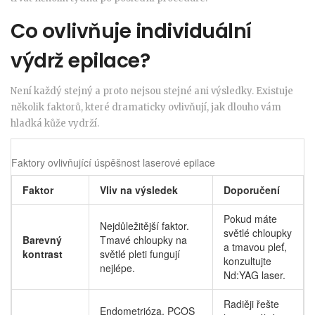
Co ovlivňuje individuální
výdrž epilace?
Není každý stejný a proto nejsou stejné ani výsledky. Existuje
několik faktorů, které dramaticky ovlivňují, jak dlouho vám
hladká kůže vydrží.
Faktory ovlivňující úspěšnost laserové epilace
Faktor
Vliv na výsledek
Doporučení
Pokud máte
Nejdůležitější faktor.
světlé chloupky
Barevný
Tmavé chloupky na
a tmavou pleť,
kontrast
světlé pleti fungují
konzultujte
nejlépe.
Nd:YAG laser.
Radiěji řešte
Endometrióza, PCOS