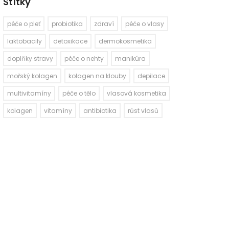
Štítky
péče o pleť
probiotika
zdraví
péče o vlasy
laktobacily
detoxikace
dermokosmetika
doplňky stravy
péče o nehty
manikúra
mořský kolagen
kolagen na klouby
depilace
multivitamíny
péče o tělo
vlasová kosmetika
kolagen
vitamíny
antibiotika
růst vlasů