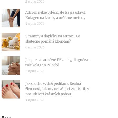
2 srpna 2026
Artrózu nelze vyléčit, ale lze ji zastavit:
Kolagen na klouby a ověřené metody
4 srpna 2026
Vitamíny a doplňky na artrózu: Co
skutečně pomáhá kloubům?
6 srpna 2026
Jak poznat artrózu? Příznaky, diagnóza a
role kolagenu v léčbě
7 srpna 2026
Jak dlouho vydrží pedikúra: Reálná
životnost, faktory ovlivňující výdrž a tipy
pro udržení krásných nohou
3 srpna 2026