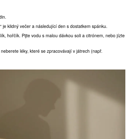
din.
x“ je klidný večer a následující den s dostatkem spánku.
slík, hořčík. Pijte vodu s malou dávkou soli a citrónem, nebo jízte
neberete léky, které se zpracovávají v játrech (např.