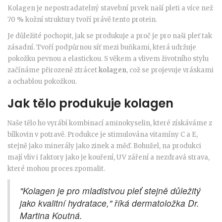
Kolagen je nepostradatelný stavební prvek naší pleti a více než
70 % kožní struktury tvoří právě tento protein.
Je důležité pochopit, jak se produkuje a proč je pro naši pleť tak
zásadní. Tvoří podpůrnou síť mezi buňkami, která udržuje
pokožku pevnou a elastickou. S věkem a vlivem životního stylu
začínáme přirozeně ztrácet
kolagen
, což se projevuje vráskami
a ochablou pokožkou.
Jak tělo produkuje kolagen
Naše tělo ho vyrábí kombinací aminokyselin, které získáváme z
bílkovin v potravě. Produkce je stimulována vitamíny C a E,
stejně jako minerály jako zinek a měď. Bohužel, na produkci
mají vliv i faktory jako je kouření, UV záření a nezdravá strava,
které mohou proces zpomalit.
"Kolagen je pro mladistvou pleť stejně důležitý
jako kvalitní hydratace," říká dermatoložka Dr.
Martina Koutná.