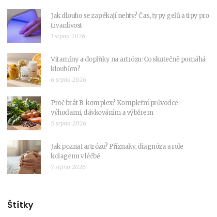
Jak dlouho se zapékají nehty? Čas, typy gelů a tipy pro
trvanlivost
1 srpna 2026
Vitamíny a doplňky na artrózu: Co skutečně pomáhá
kloubům?
6 srpna 2026
Proč brát B-komplex? Kompletní průvodce
výhodami, dávkováním a výběrem
5 srpna 2026
Jak poznat artrózu? Příznaky, diagnóza a role
kolagenu v léčbě
7 srpna 2026
Štítky