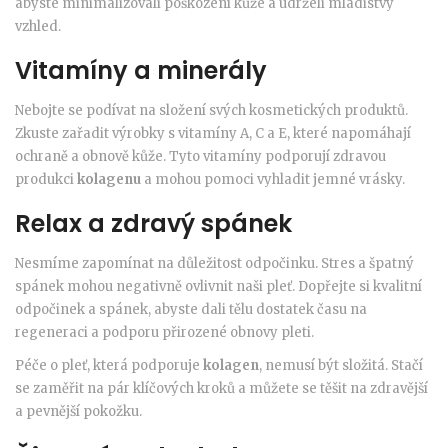
abyste minimalizovali poškození kůže a udrželi mladistvý
vzhled.
Vitamíny a minerály
Nebojte se podívat na složení svých kosmetických produktů.
Zkuste zařadit výrobky s vitamíny A, C a E, které napomáhají
ochraně a obnově kůže. Tyto vitamíny podporují zdravou
produkci
kolagenu
a mohou pomoci vyhladit jemné vrásky.
Relax a zdravý spánek
Nesmíme zapomínat na důležitost odpočinku. Stres a špatný
spánek mohou negativně ovlivnit naši pleť. Dopřejte si kvalitní
odpočinek a spánek, abyste dali tělu dostatek času na
regeneraci a podporu přirozené obnovy pleti.
Péče o pleť, která podporuje
kolagen
, nemusí být složitá. Stačí
se zaměřit na pár klíčových kroků a můžete se těšit na zdravější
a pevnější pokožku.