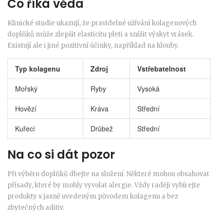
Co říká věda
Klinické studie ukazují, že pravidelné užívání kolagenových
doplňků může zlepšit elasticitu pleti a snížit výskyt vrásek.
Existují ale i jiné pozitivní účinky, například na klouby.
Typ kolagenu
Zdroj
Vstřebatelnost
Mořský
Ryby
Vysoká
Hovězí
Kráva
Střední
Kuřecí
Drůbež
Střední
Na co si dát pozor
Při výběru doplňků dbejte na složení. Některé mohou obsahovat
přísady, které by mohly vyvolat alergie. Vždy raději vybírejte
produkty s jasně uvedeným původem kolagenu a bez
zbytečných aditiv.