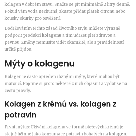
kolagen v dobrém stavu. Snažte se pít minimálně 2 litry denně.
Pokud vám voda nechutná, zkuste přidat plátek citronu nebo
kousky okurky pro osvěžení.
Dodržováním těchto zásad životního stylu můžete výrazně
podpořit produkci
kolagenu
a tím udržet pleť zdravou a
pevnou. Změny nemusíte vidět okamžitě, ale s pravidelností
určitě přijdou.
Mýty o kolagenu
Kolagen je často opředen různými mýty, které mohou být
matoucí. Pojďme si proto některé z nich objasnit a vydat se na
cestu pravdy.
Kolagen z krémů vs. kolagen z
potravin
První mýtus: Užívání kolagenu ve formě pleťových krémů je
stejně účinné jako konzumace potravin bohatých na
kolagen
.