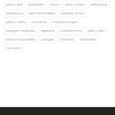
péče o pleť
probiotika
zdraví
péče o vlasy
laktobacily
detoxikace
dermokosmetika
doplňky stravy
péče o nehty
manikúra
mořský kolagen
kolagen na klouby
depilace
multivitamíny
péče o tělo
vlasová kosmetika
kolagen
vitamíny
antibiotika
růst vlasů