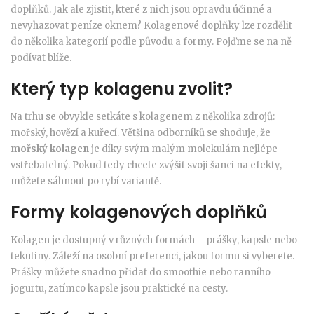
doplňků. Jak ale zjistit, které z nich jsou opravdu účinné a
nevyhazovat peníze oknem? Kolagenové doplňky lze rozdělit
do několika kategorií podle původu a formy. Pojďme se na ně
podívat blíže.
Který typ kolagenu zvolit?
Na trhu se obvykle setkáte s kolagenem z několika zdrojů:
mořský, hovězí a kuřecí. Většina odborníků se shoduje, že
mořský kolagen
je díky svým malým molekulám nejlépe
vstřebatelný. Pokud tedy chcete zvýšit svoji šanci na efekty,
můžete sáhnout po rybí variantě.
Formy kolagenových doplňků
Kolagen je dostupný v různých formách – prášky, kapsle nebo
tekutiny. Záleží na osobní preferenci, jakou formu si vyberete.
Prášky můžete snadno přidat do smoothie nebo ranního
jogurtu, zatímco kapsle jsou praktické na cesty.