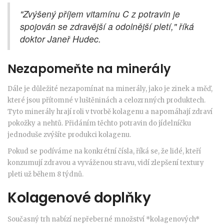
"Zvýšený příjem vitamínu C z potravin je
spojován se zdravější a odolnější pletí," říká
doktor Janeř Hudec.
Nezapomeňte na minerály
Dále je důležité nezapomínat na minerály, jako je zinek a měď,
které jsou přítomné v luštěninách a celozrnných produktech.
Tyto minerály hrají roli v tvorbě kolagenu a napomáhají zdraví
pokožky a nehtů. Přidáním těchto potravin do jídelníčku
jednoduše zvýšíte produkci kolagenu.
Pokud se podíváme na konkrétní čísla, říká se, že lidé, kteří
konzumují zdravou a vyváženou stravu, vidí zlepšení textury
pleti už během 8 týdnů.
Kolagenové doplňky
Současný trh nabízí nepřeberné množství *kolagenových*