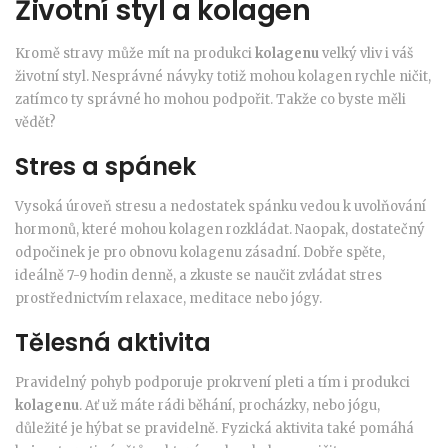
Životní styl a kolagen
Kromě stravy může mít na produkci
kolagenu
velký vliv i váš
životní styl. Nesprávné návyky totiž mohou kolagen rychle ničit,
zatímco ty správné ho mohou podpořit. Takže co byste měli
vědět?
Stres a spánek
Vysoká úroveň stresu a nedostatek spánku vedou k uvolňování
hormonů, které mohou kolagen rozkládat. Naopak, dostatečný
odpočinek je pro obnovu kolagenu zásadní. Dobře spěte,
ideálně 7-9 hodin denně, a zkuste se naučit zvládat stres
prostřednictvím relaxace, meditace nebo jógy.
Tělesná aktivita
Pravidelný pohyb podporuje prokrvení pleti a tím i produkci
kolagenu
. Ať už máte rádi běhání, procházky, nebo jógu,
důležité je hýbat se pravidelně. Fyzická aktivita také pomáhá