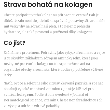
Strava bohatá na kolagen
Chcete podpořit tvorbu kolagenu přirozenou cestou? Pak je
důležité zahrnout do jídelníčku správné potraviny. Strava může
mít velký vliv na zdraví naší pleti, a to nejen z pohledu
hydratace, ale také pevnosti a pružnosti díky
kolagenu
.
Co jíst?
Začněme s proteinem. Potraviny jako ryby, kuřecí maso a vejce
jsou skvělým základním zdrojem aminokyselin, které jsou
nezbytné pro tvorbu
kolagenu
. Nezapomeňme ani na
organické ořechy a semínka, které dodávají potřebné výživné
látky.
Navíc, ovoce a zelenina jako citrusy, červená paprika, a špenát
obsahují vysoké množství vitamínu C, jenž je klíčový pro
syntézu
kolagenu
. Podle studie uvedené v Journal of
Dermatological Science, vitamín C hraje nenahraditelnou roli
ve vývoji a udržení zdravé pokožky.