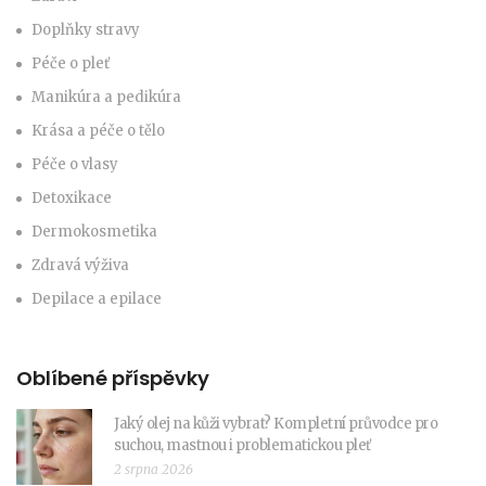
Doplňky stravy
Péče o pleť
Manikúra a pedikúra
Krása a péče o tělo
Péče o vlasy
Detoxikace
Dermokosmetika
Zdravá výživa
Depilace a epilace
Oblíbené příspěvky
Jaký olej na kůži vybrat? Kompletní průvodce pro
suchou, mastnou i problematickou pleť
2 srpna 2026