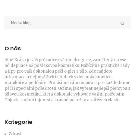
O nás
Aloe Krása je váš průvodce světem drogerie, zaměřený na vše
od depilace až po vlasovou kosmetiku. Nabízíme praktické rady
a tipy pro vaši dokonalou péči o pleť a tělo. Zde najdete
informace o nejnovějších trendech v dermokosmetice,
manikúře a pedikúře. Přinášíme vám inspiraci pro každodenní
péči i speciální příležitosti. Učíme, jak vybrat nejlepší pleťovou a
tělovou kosmetiku, která dokonale vyhovuje vašim potřebám.
Objevte s námi tajemství krásné pokožky a zářivých vlasů.
Kategorie
Zdraví