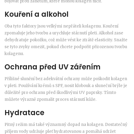
bojovat proti zánětům, které mohou kolagen ničit.
Kouření a alkohol
Oba tyto faktory jsou velkými nepřáteli kolagenu. Kouření
zpomaluje jeho tvorbu a urychluje stárnutí pleti. Alkohol zase
dehydratuje pokožku, což může vést ke ztrátě elasticity. Snažte
se tyto zvyky omezit, pokud chcete podpořit přirozenou tvorbu
kolagenu.
Ochrana před UV zářením
Přílišné slunění bez adekvátní ochrany může poškodit kolagen
v pleti. Používání krémů s SPF, nosit klobouk a sluneční brýle je
důležité pro ochranu před škodlivými UV paprsky. Tímto
můžete výrazně zpomalit proces stárnutí kůže.
Hydratace
Pitný režim má také významný dopad na kolagen. Dostatečný
příjem vody udržuje pleť hydratovanou a pomáhá udržet