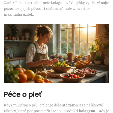
Závěr? Pokud se rozhodnete kolagenové doplňky využít, věnujte
pozornost jejich původu i složení, ať máte z investice
maximální užitek.
Péče o pleť
Když mluvíme o péči o pleť, je důležité zaměřit se na klíčové
faktory, které podporují přirozenou produkci
kolagenu
. Tady je