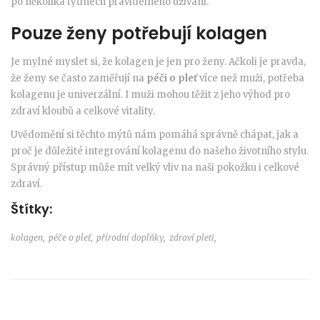
po několika týdnech pravidelného užívání.
Pouze ženy potřebují kolagen
Je mylné myslet si, že kolagen je jen pro ženy. Ačkoli je pravda,
že ženy se často zaměřují na
péči o pleť
více než muži, potřeba
kolagenu je univerzální. I muži mohou těžit z jeho výhod pro
zdraví kloubů a celkové vitality.
Uvědomění si těchto mýtů nám pomáhá správně chápat, jak a
proč je důležité integrování kolagenu do našeho životního stylu.
Správný přístup může mít velký vliv na naši pokožku i celkové
zdraví.
Štítky:
kolagen,
péče o pleť,
přírodní doplňky,
zdraví pleti,