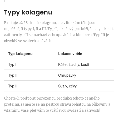
Typy kolagenu
Existuje až 28 druhů kolagenu, ale v lidském těle jsou
nejběžnější typy I, II a III. Typ I je klíčový pro kůži, šlachy a kosti,
zatímco typ II se nachází v chrupavkách a kloubech. Typ III je
obvyklý ve svalech a cévách.
Typ kolagenu
Lokace v těle
Typ I
Kůže, šlachy, kosti
Typ II
Chrupavky
Typ III
Svaly, cévy
Chcete-li podpořit přirozenou produkci tohoto cenného
proteinu, zaměřte se na pestrou stravu bohatou na bílkoviny a
vitamíny. Vaše pleť vám to vrátí svou svěžestí a zářivostí!