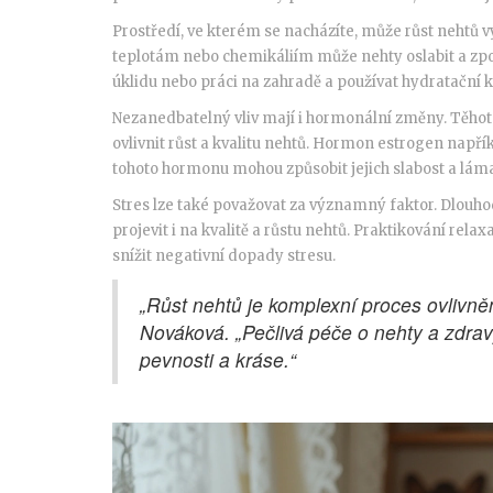
Prostředí, ve kterém se nacházíte, může růst nehtů 
teplotám nebo chemikáliím může nehty oslabit a zpoma
úklidu nebo práci na zahradě a používat hydratační 
Nezanedbatelný vliv mají i hormonální změny. Těh
ovlivnit růst a kvalitu nehtů. Hormon estrogen napří
tohoto hormonu mohou způsobit jejich slabost a lám
Stres lze také považovat za významný faktor. Dlouho
projevit i na kvalitě a růstu nehtů. Praktikování rel
snížit negativní dopady stresu.
„Růst nehtů je komplexní proces ovlivně
Nováková. „Pečlivá péče o nehty a zdravý
pevnosti a kráse.“