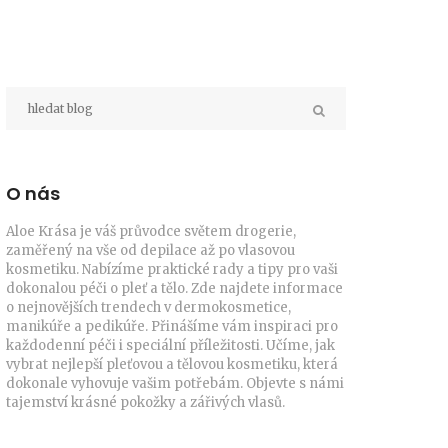
O nás
Aloe Krása je váš průvodce světem drogerie,
zaměřený na vše od depilace až po vlasovou
kosmetiku. Nabízíme praktické rady a tipy pro vaši
dokonalou péči o pleť a tělo. Zde najdete informace
o nejnovějších trendech v dermokosmetice,
manikúře a pedikúře. Přinášíme vám inspiraci pro
každodenní péči i speciální příležitosti. Učíme, jak
vybrat nejlepší pleťovou a tělovou kosmetiku, která
dokonale vyhovuje vašim potřebám. Objevte s námi
tajemství krásné pokožky a zářivých vlasů.