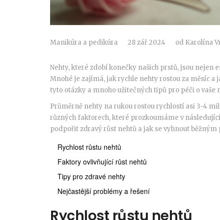
Manikúra a pedikúra
28 zář 2024
od
Karolína V
Nehty, které zdobí konečky našich prstů, jsou nejen
Mnohé je zajímá, jak rychle nehty rostou za měsíc a 
tyto otázky a mnoho užitečných tipů pro péči o vaše 
Průměrně nehty na rukou rostou rychlostí asi 3-4 mi
různých faktorech, které prozkoumáme v následujících
podpořit zdravý růst nehtů a jak se vyhnout běžným 
Rychlost růstu nehtů
Faktory ovlivňující růst nehtů
Tipy pro zdravé nehty
Nejčastější problémy a řešení
Rychlost růstu nehtů