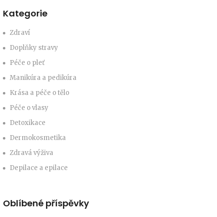
Kategorie
Zdraví
Doplňky stravy
Péče o pleť
Manikúra a pedikúra
Krása a péče o tělo
Péče o vlasy
Detoxikace
Dermokosmetika
Zdravá výživa
Depilace a epilace
Oblíbené příspěvky