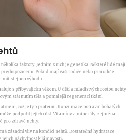
nehtů
ěkolika faktory. Jedním z nich je genetika. Některé lidé mají
i predispozicemi. Pokud mají vaši rodiče nebo prarodiče
e mít stejnou výhodu.
aluje s přibývajícím věkem. U dětí a mladistvých rostou nehty
elkovým stárnutím těla a pomalejší regenerací tkání.
eratinem, což je typ proteinu. Konzumace potravin bohatých
y, může podpořit jejich růst. Vitamíny a minerály, zejména
té pro zdravé nehty.
má zásadní vliv na kondici nehtů. Dostatečná hydratace
 jejich náchylnost k lámavosti.