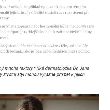
výrazně ovlivnit. Například vystavení rukou extrémním
lit jejich růst. Je důležité chránit ruce rukavicemi při
krémy.
otenství, menopauza nebo hormonální léčba mohou výrazně
klad podporuje rychlejší růst nehtů, zatímco nízké hladiny
avost.
dobý stres může vést k nerovnováze v těle, což se může
axačních technik, jako je jóga nebo meditace, může pomoci
ný mnoha faktory,“ říká dermatoložka Dr. Jana
 životní styl mohou výrazně přispět k jejich