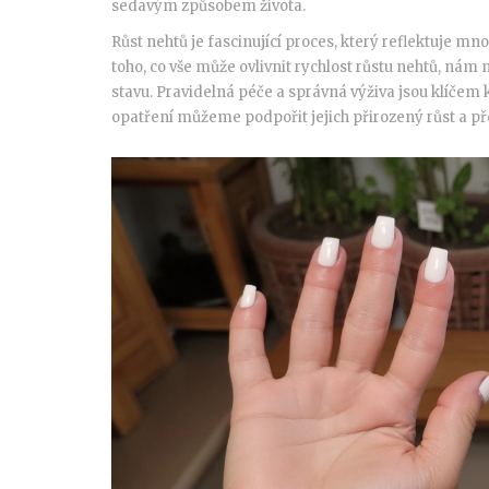
sedavým způsobem života.
Růst nehtů je fascinující proces, který reflektuje mn
toho, co vše může ovlivnit rychlost růstu nehtů, ná
stavu. Pravidelná péče a správná výživa jsou klíč
opatření můžeme podpořit jejich přirozený růst a p