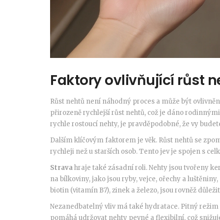
Faktory ovlivňující růst 
Růst nehtů není náhodný proces a může být ovlivněn n
přirozeně rychlejší růst nehtů, což je dáno rodinným
rychle rostoucí nehty, je pravděpodobné, že vy budet
Dalším klíčovým faktorem je věk. Růst nehtů se zpom
rychleji než u starších osob. Tento jev je spojen s c
Strava
hraje také zásadní roli. Nehty jsou tvořeny k
na bílkoviny, jako jsou ryby, vejce, ořechy a luštěnin
biotin (vitamín B7), zinek a železo, jsou rovněž důleži
Nezanedbatelný vliv má také hydratace. Pitný režim 
pomáhá udržovat nehty pevné a flexibilní, což snižuje