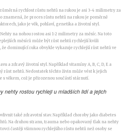
Průměrná rychlost růstu nehtů na rukou je asi 3-4 milimetry za
 To znamená, že proces růstu nehtů na rukou je poměrně
aktorech, jako je věk, pohlaví, genetika a životní styl.
 Nehty na nohou rostou asi 1-2 milimetry za měsíc. Na toto
lejších měsíců může být růst nehtů rychlejší kvůli
že dominující ruka obvykle vykazuje rychlejší růst nehtů ve
avu a zdravý životní styl. Například vitamíny A, B, C, D, E a
ý růst nehtů. Nedostatek těchto živin může vést k jejich
 s věkem, což je přirozenou součástí stárnutí.
ehty rostou rychleji u mladších lidí a jejich
ivnit také zdravotní stav. Například choroby jako diabetes
ehtů. Na druhou stranu, trauma nebo opakovaný tlak na nehty
rtovci častěji všimnou rychlejšího růstu nehtů než osoby se