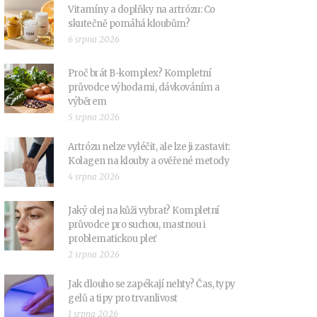
Vitamíny a doplňky na artrózu: Co
skutečně pomáhá kloubům?
6 srpna 2026
Proč brát B-komplex? Kompletní
průvodce výhodami, dávkováním a
výběrem
5 srpna 2026
Artrózu nelze vyléčit, ale lze ji zastavit:
Kolagen na klouby a ověřené metody
4 srpna 2026
Jaký olej na kůži vybrat? Kompletní
průvodce pro suchou, mastnou i
problematickou pleť
2 srpna 2026
Jak dlouho se zapékají nehty? Čas, typy
gelů a tipy pro trvanlivost
1 srpna 2026