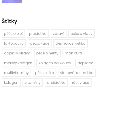
Štítky
péče o pleť
probiotika
zdraví
péče o vlasy
laktobacily
detoxikace
dermokosmetika
doplňky stravy
péče o nehty
manikúra
mořský kolagen
kolagen na klouby
depilace
multivitamíny
péče o tělo
vlasová kosmetika
kolagen
vitamíny
antibiotika
růst vlasů