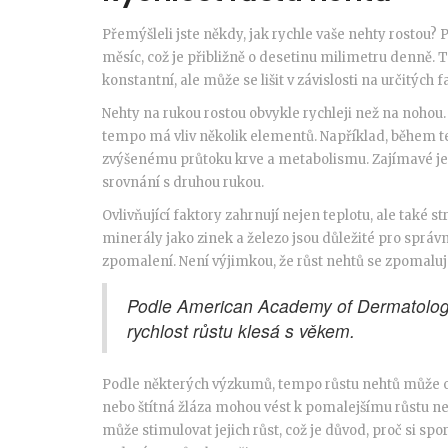
Přemýšleli jste někdy, jak rychle vaše nehty rostou? 
měsíc, což je přibližně o desetinu milimetru denně.
konstantní, ale může se lišit v závislosti na určitých f
Nehty na rukou rostou obvykle rychleji než na nohou.
tempo má vliv několik elementů. Například, během tep
zvýšenému průtoku krve a metabolismu. Zajímavé je, 
srovnání s druhou rukou.
Ovlivňující faktory zahrnují nejen teplotu, ale také str
minerály jako zinek a železo jsou důležité pro správn
zpomalení. Není výjimkou, že růst nehtů se zpomaluje
Podle American Academy of Dermatology n
rychlost růstu klesá s věkem.
Podle některých výzkumů, tempo růstu nehtů může ovl
nebo štítná žláza mohou vést k pomalejšímu růstu n
může stimulovat jejich růst, což je důvod, proč si spo