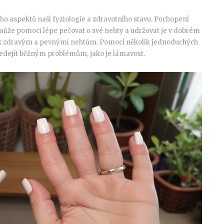
oho aspektů naší fyziologie a zdravotního stavu. Pochopení
m může pomoci lépe pečovat o své nehty a udržovat je v dobrém
em k zdravým a pevnými nehtům. Pomocí několik jednoduchých
ředejít běžným problémům, jako je lámavost.