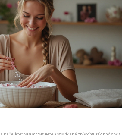
a péče, kterou jim věnujete. Osvědčené způsoby, jak podpořit