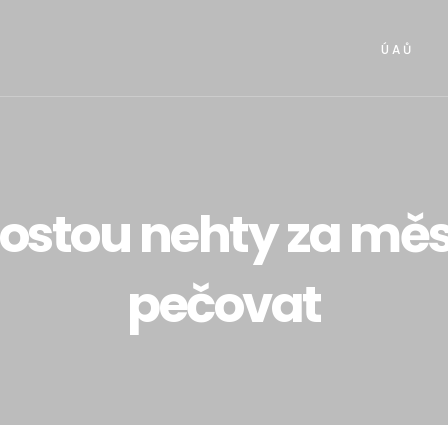
Ú A Ů
rostou nehty za měsí
pečovat