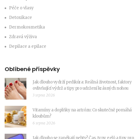
Péče o vlasy
Detoxikace
Dermokosmetika
Zdravá výživa
Depilace a epilace
Oblíbené příspěvky
Jak dlouho vydrží pedikúra: Reálná životnost, faktory
ovlivňující výdrž a tipy pro udržení krásných nohou
3 srpna 2026
Vitamíny a doplňky na artrózu: Co skutečně pomáhá
kloubům?
6 srpna 2026
Jak dlouho se zapékají nehty? Čas, typy gelů a tipy pro