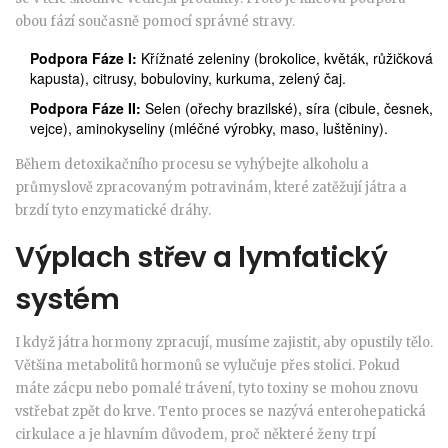
obou fází současně pomocí správné stravy.
Podpora Fáze I:
Křížnaté zeleniny (brokolice, květák, růžičková
kapusta), citrusy, bobuloviny, kurkuma, zelený čaj.
Podpora Fáze II:
Selen (ořechy brazilské), síra (cibule, česnek,
vejce), aminokyseliny (mléčné výrobky, maso, luštěniny).
Během detoxikačního procesu se vyhýbejte alkoholu a
průmyslově zpracovaným potravinám, které zatěžují játra a
brzdí tyto enzymatické dráhy.
Výplach střev a lymfatický
systém
I když játra hormony zpracují, musíme zajistit, aby opustily tělo.
Většina metabolitů hormonů se vylučuje přes stolici. Pokud
máte zácpu nebo pomalé trávení, tyto toxiny se mohou znovu
vstřebat zpět do krve. Tento proces se nazývá enterohepatická
cirkulace a je hlavním důvodem, proč některé ženy trpí