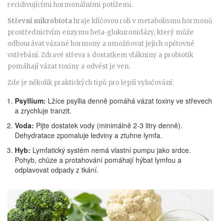
recidivujícími hormonálními potížemi.
Střevní mikrobiota
hraje
klíčovou roli v metabolismu hormonů
prostřednictvím enzymu beta-glukuronidázy, který může
odbourávat vázané hormony a umožňovat jejich opětovné
vstřebání
. Zdravé střeva s dostatkem vlákniny a probiotik
pomáhají vázat toxiny a odvést je ven.
Zde je několik praktických tipů pro lepší vylučování:
Psyllium:
Lžíce psyllia denně pomáhá vázat toxiny ve střevech
a zrychluje tranzit.
Voda:
Pijte dostatek vody (minimálně 2-3 litry denně).
Dehydratace zpomaluje ledviny a ztuhne lymfa.
Hyb:
Lymfatický systém nemá vlastní pumpu jako srdce.
Pohyb, chůze a protahování pomáhají hýbat lymfou a
odplavovat odpady z tkání.