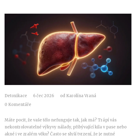
Detoxikace
6 čec 2026
od
Karolína Vraná
0 Komentáře
Máte pocit, že vaše tělo nefunguje tak, jak má? Trápí vás
nekontrolovatelné výkyvy nálady, přibývající kila v pase nebo
akné i ve zralém věku? Často se slyší tvrzení, že je nutné