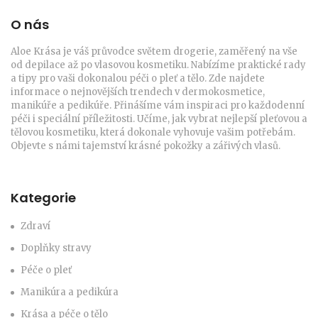
O nás
Aloe Krása je váš průvodce světem drogerie, zaměřený na vše
od depilace až po vlasovou kosmetiku. Nabízíme praktické rady
a tipy pro vaši dokonalou péči o pleť a tělo. Zde najdete
informace o nejnovějších trendech v dermokosmetice,
manikúře a pedikúře. Přinášíme vám inspiraci pro každodenní
péči i speciální příležitosti. Učíme, jak vybrat nejlepší pleťovou a
tělovou kosmetiku, která dokonale vyhovuje vašim potřebám.
Objevte s námi tajemství krásné pokožky a zářivých vlasů.
Kategorie
Zdraví
Doplňky stravy
Péče o pleť
Manikúra a pedikúra
Krása a péče o tělo