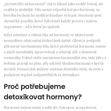
„vyčistit tělo od hormonů“. Zní to lákavě jako rychlé řešení, ale
realita je složitější. Tělo nemá odpadní koš pro hormony, ze
kterého bychom ho mohli jednoduše vysypat. Hormony jsou
chemické poselky, které řídí téměř každý proces v našem
organismu - od trávení po spánek.
Když mluvíme o čištění těla od hormonů, ve skutečnosti
nemyslíme odstranění těchto látek úplně. Cílem je podpořit
přirozené mechanismy těla, které přebytečné hormony, toxiny
a jejich metabolity zpracovávají a vylučují. Jde o obnovení
rovnováhy. Pokud máte narušenou hormonální osu, vaše játra a
ledviny pracují na plno, aby udržely hladinu hormonů v širých
mezích. Pomoci jim můžete změnou životního stylu, stravou a
podporou orgánů zodpovědných za detoxikaci.
Proč potřebujeme
detoxikovat hormony?
Hormony nejsou samy o sobě zlo. Estrogen, progesteron,