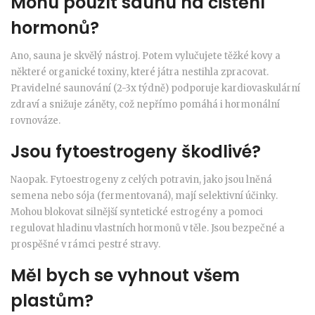
Mohu použít saunu na čištění
hormonů?
Ano, sauna je skvělý nástroj. Potem vylučujete těžké kovy a
některé organické toxiny, které játra nestihla zpracovat.
Pravidelné saunování (2-3x týdně) podporuje kardiovaskulární
zdraví a snižuje záněty, což nepřímo pomáhá i hormonální
rovnováze.
Jsou fytoestrogeny škodlivé?
Naopak. Fytoestrogeny z celých potravin, jako jsou lněná
semena nebo sója (fermentovaná), mají selektivní účinky.
Mohou blokovat silnější syntetické estrogény a pomoci
regulovat hladinu vlastních hormonů v těle. Jsou bezpečné a
prospěšné v rámci pestré stravy.
Měl bych se vyhnout všem
plastům?