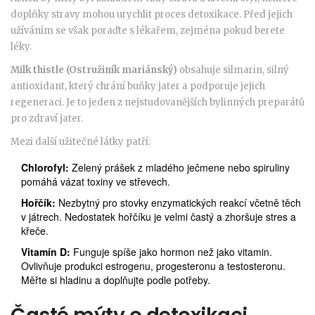
doplňky stravy mohou urychlit proces detoxikace. Před jejich
užíváním se však poraďte s lékařem, zejména pokud berete
léky.
Milk thistle (Ostružiník mariánský)
obsahuje
silmarin, silný
antioxidant, který chrání buňky jater a podporuje jejich
regeneraci
. Je to jeden z nejstudovanějších bylinných preparátů
pro zdraví jater.
Mezi další užitečné látky patří:
Chlorofyl:
Zelený prášek z mladého ječmene nebo spiruliny
pomáhá vázat toxiny ve střevech.
Hořčík:
Nezbytný pro stovky enzymatických reakcí včetně těch
v játrech. Nedostatek hořčíku je velmi častý a zhoršuje stres a
křeče.
Vitamín D:
Funguje spíše jako hormon než jako vitamin.
Ovlivňuje produkci estrogenu, progesteronu a testosteronu.
Měřte si hladinu a doplňujte podle potřeby.