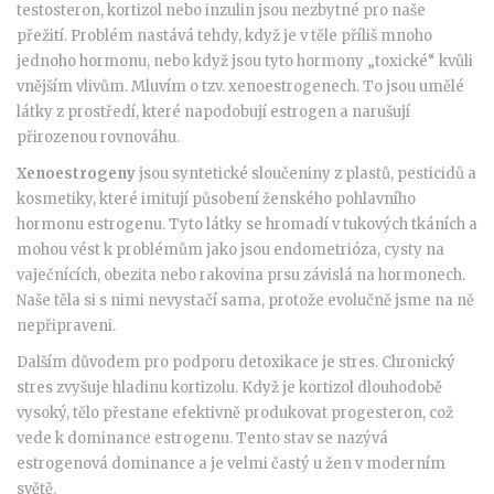
testosteron, kortizol nebo inzulin jsou nezbytné pro naše
přežití. Problém nastává tehdy, když je v těle příliš mnoho
jednoho hormonu, nebo když jsou tyto hormony „toxické“ kvůli
vnějším vlivům. Mluvím o tzv. xenoestrogenech. To jsou umělé
látky z prostředí, které napodobují estrogen a narušují
přirozenou rovnováhu.
Xenoestrogeny
jsou
syntetické sloučeniny z plastů, pesticidů a
kosmetiky, které imitují působení ženského pohlavního
hormonu estrogenu
. Tyto látky se hromadí v tukových tkáních a
mohou vést k problémům jako jsou endometrióza, cysty na
vaječnících, obezita nebo rakovina prsu závislá na hormonech.
Naše těla si s nimi nevystačí sama, protože evolučně jsme na ně
nepřipraveni.
Dalším důvodem pro podporu detoxikace je stres. Chronický
stres zvyšuje hladinu kortizolu. Když je kortizol dlouhodobě
vysoký, tělo přestane efektivně produkovat progesteron, což
vede k dominance estrogenu. Tento stav se nazývá
estrogenová dominance a je velmi častý u žen v moderním
světě.