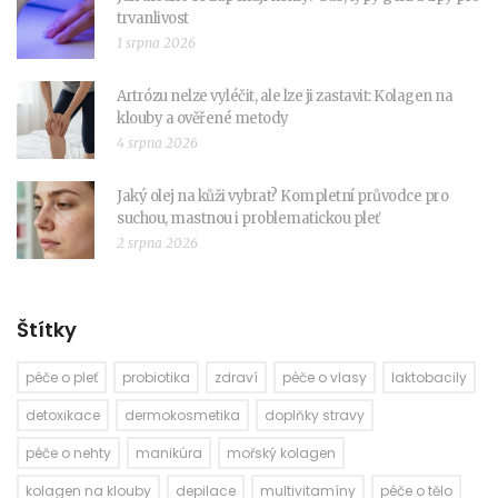
trvanlivost
1 srpna 2026
Artrózu nelze vyléčit, ale lze ji zastavit: Kolagen na
klouby a ověřené metody
4 srpna 2026
Jaký olej na kůži vybrat? Kompletní průvodce pro
suchou, mastnou i problematickou pleť
2 srpna 2026
Štítky
péče o pleť
probiotika
zdraví
péče o vlasy
laktobacily
detoxikace
dermokosmetika
doplňky stravy
péče o nehty
manikúra
mořský kolagen
kolagen na klouby
depilace
multivitamíny
péče o tělo