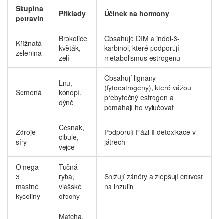
Skupina
Příklady
Účinek na hormony
potravin
Brokolice,
Obsahuje DIM a indol-3-
Křížnatá
květák,
karbinol, které podporují
zelenina
zelí
metabolismus estrogenu
Obsahují lignany
Lnu,
(fytoestrogeny), které vážou
Semená
konopí,
přebytečný estrogen a
dýně
pomáhají ho vylučovat
Cesnak,
Zdroje
Podporují Fázi II detoxikace v
cibule,
síry
játrech
vejce
Omega-
Tučná
3
ryba,
Snižují záněty a zlepšují citlivost
mastné
vlašské
na inzulin
kyseliny
ořechy
Matcha,