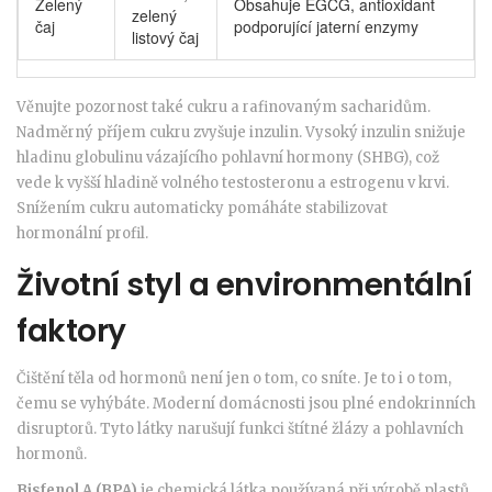
Zelený
Obsahuje EGCG, antioxidant
zelený
čaj
podporující jaterní enzymy
listový čaj
Věnujte pozornost také cukru a rafinovaným sacharidům.
Nadměrný příjem cukru zvyšuje inzulin. Vysoký inzulin snižuje
hladinu globulinu vázajícího pohlavní hormony (SHBG), což
vede k vyšší hladině volného testosteronu a estrogenu v krvi.
Snížením cukru automaticky pomáháte stabilizovat
hormonální profil.
Životní styl a environmentální
faktory
Čištění těla od hormonů není jen o tom, co sníte. Je to i o tom,
čemu se vyhýbáte. Moderní domácnosti jsou plné endokrinních
disruptorů. Tyto látky narušují funkci štítné žlázy a pohlavních
hormonů.
Bisfenol A (BPA)
je
chemická látka používaná při výrobě plastů