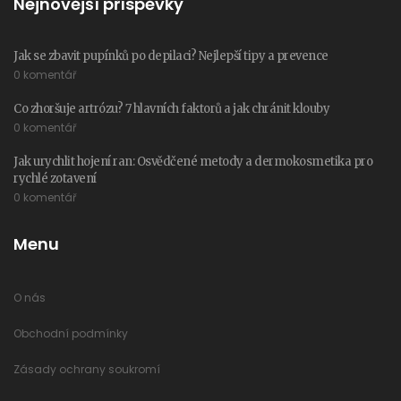
Nejnovější příspěvky
Jak se zbavit pupínků po depilaci? Nejlepší tipy a prevence
0 komentář
Co zhoršuje artrózu? 7 hlavních faktorů a jak chránit klouby
0 komentář
Jak urychlit hojení ran: Osvědčené metody a dermokosmetika pro
rychlé zotavení
0 komentář
Menu
O nás
Obchodní podmínky
Zásady ochrany soukromí