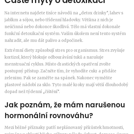
Časté mýty o detoxikaci
Na internetu najdete tisíce návodů na „detox drinky“, lahev s
jablkm a sójou, nebo třídenní hladovky. Většina z nich je
neúčinná nebo dokonce škodlivá. Tělo má vlastní dokonale
funkční detoxikační systém. Vaším úkolem není tento systém
nahradit, ale mu dát palivo a odpočinek.
Extrémní diety způsobují stres pro organismus. Stres zvyšuje
kortizol, který blokuje odbourávání tuků a narušuje
menstruační cyklus. Místo drastických opatření zvolte
postupný přístup. Začněte tím, že vyhodíte cukr a přidáte
zeleninu. Pak se zaměřte na spánek. Nakonec vyměňte
plastové nádobí za sklo. Tyto malé kroky mají větší dlouhodobý
dopad než týdenní „čištění“.
Jak poznám, že mám narušenou
hormonální rovnováhu?
Mezi běžné příznaky patří neplánovaný přírůstek hmotnosti,