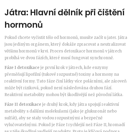
Játra: Hlavní dělník při čištění
hormonů
Pokud chcete vyčistit tělo od hormonů, musíte začít u jater. Játra
jsou jediným orgánem, který dokáže zpracovat a neutralizovat
většinu hormonů v krvi. Proces detoxikace hormonů v játrech
probíhá ve dvou fázích, které musí fungovat synchronně.
Fáze I detoxikace
je
první krok v játrech, kde enzymy
přeměňují lipofilní (tukové rozpustné) toxiny a hormony na
reaktivní formy
. Tato fáze činí látky více polárními, ale zároveň
může být riziková, pokud není následována druhou fází.
Reaktivní metabolity mohou být škodlivější než původní látka.
Fáze II detoxikace
je
druhý krok, kdy játra spojují reaktivní
metabolity s dalšími molekulami (jako je glukuronát nebo
sulfát), aby se staly vodou rozpustnými a bezpečně
vylučovatelnými
. Pokud je Fáze I rychlejší než Fáze II, hromadí
se v těle škodlivé vedlejší produkty. Proto je klíčová podpora