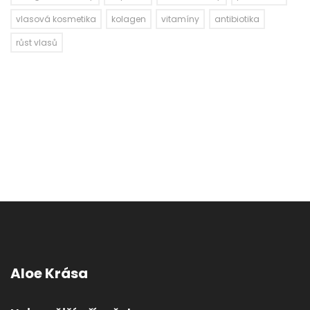
vlasová kosmetika
kolagen
vitamíny
antibiotika
růst vlasů
Aloe Krása