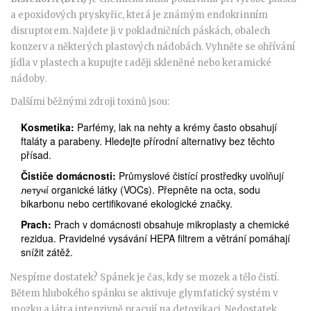
a epoxidových pryskyřic, která je známým endokrinním
disruptorem
. Najdete ji v pokladničních páskách, obalech
konzerv a některých plastových nádobách. Vyhněte se ohřívání
jídla v plastech a kupujte raději skleněné nebo keramické
nádoby.
Dalšími běžnými zdroji toxinů jsou:
Kosmetika:
Parfémy, lak na nehty a krémy často obsahují
ftaláty a parabeny. Hledejte přírodní alternativy bez těchto
přísad.
Čističe domácnosti:
Průmyslové čistící prostředky uvolňují
летучí organické látky (VOCs). Přepněte na octa, sodu
bikarbonu nebo certifikované ekologické značky.
Prach:
Prach v domácnosti obsahuje mikroplasty a chemické
rezidua. Pravidelné vysávání HEPA filtrem a větrání pomáhají
snížit zátěž.
Nespíme dostatek? Spánek je čas, kdy se mozek a tělo čistí.
Bětem hlubokého spánku se aktivuje glymfatický systém v
mozku a játra intenzivně pracují na detoxikaci. Nedostatek