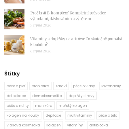
Proč brát B-komplex? Kompletní průvodce
výhodami, dávkováním a výběrem
5 srpna 2026
Vitamíny a doplňky na artrózu: Co skutečně pomáhá
kloubům?
6 srpna 2026
Štítky
péče o pleť
probiotika
zdraví
péče o vlasy
laktobacily
detoxikace
dermokosmetika
doplňky stravy
péče o nehty
manikúra
mořský kolagen
kolagen na klouby
depilace
multivitamíny
péče o tělo
vlasová kosmetika
kolagen
vitamíny
antibiotika