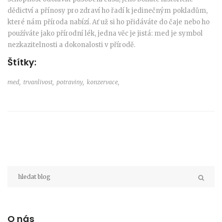
dědictví a přínosy pro zdraví ho řadí k jedinečným pokladům,
které nám příroda nabízí. Ať už si ho přidáváte do čaje nebo ho
používáte jako přírodní lék, jedna věc je jistá: med je symbol
nezkazitelnosti a dokonalosti v přírodě.
Štítky:
med,
trvanlivost,
potraviny,
konzervace,
O nás