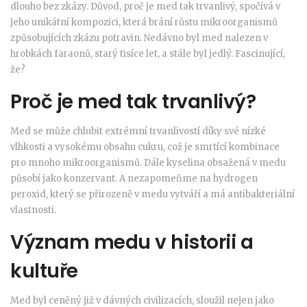
dlouho bez zkázy. Důvod, proč je med tak trvanlivý, spočívá v
jeho unikátní kompozici, která brání růstu mikroorganismů
způsobujících zkázu potravin. Nedávno byl med nalezen v
hrobkách faraonů, starý tisíce let, a stále byl jedlý. Fascinující,
že?
Proč je med tak trvanlivý?
Med se může chlubit extrémní trvanlivostí díky své nízké
vlhkosti a vysokému obsahu cukru, což je smrtící kombinace
pro mnoho mikroorganismů. Dále kyselina obsažená v medu
působí jako konzervant. A nezapomeňme na hydrogen
peroxid, který se přirozeně v medu vytváří a má antibakteriální
vlastnosti.
Význam medu v historii a
kultuře
Med byl ceněný již v dávných civilizacích, sloužil nejen jako