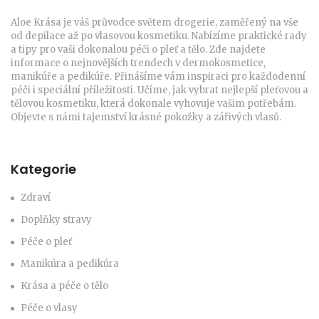
Aloe Krása je váš průvodce světem drogerie, zaměřený na vše
od depilace až po vlasovou kosmetiku. Nabízíme praktické rady
a tipy pro vaši dokonalou péči o pleť a tělo. Zde najdete
informace o nejnovějších trendech v dermokosmetice,
manikúře a pedikúře. Přinášíme vám inspiraci pro každodenní
péči i speciální příležitosti. Učíme, jak vybrat nejlepší pleťovou a
tělovou kosmetiku, která dokonale vyhovuje vašim potřebám.
Objevte s námi tajemství krásné pokožky a zářivých vlasů.
Kategorie
Zdraví
Doplňky stravy
Péče o pleť
Manikúra a pedikúra
Krása a péče o tělo
Péče o vlasy