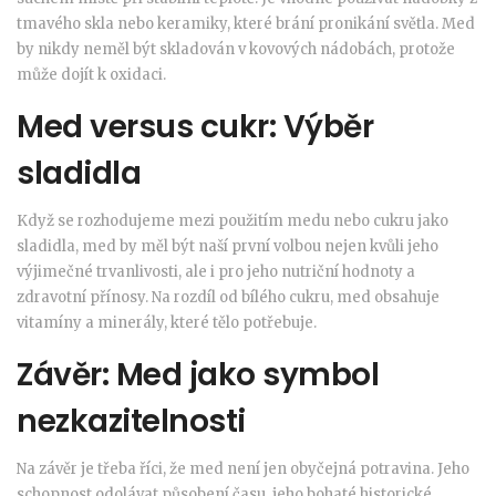
tmavého skla nebo keramiky, které brání pronikání světla. Med
by nikdy neměl být skladován v kovových nádobách, protože
může dojít k oxidaci.
Med versus cukr: Výběr
sladidla
Když se rozhodujeme mezi použitím medu nebo cukru jako
sladidla, med by měl být naší první volbou nejen kvůli jeho
výjimečné trvanlivosti, ale i pro jeho nutriční hodnoty a
zdravotní přínosy. Na rozdíl od bílého cukru, med obsahuje
vitamíny a minerály, které tělo potřebuje.
Závěr: Med jako symbol
nezkazitelnosti
Na závěr je třeba říci, že med není jen obyčejná potravina. Jeho
schopnost odolávat působení času, jeho bohaté historické