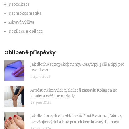
Detoxikace
Dermokosmetika
Zdravá výživa
Depilace a epilace
Oblíbené příspěvky
Jak dlouho se zapékají nehty? Čas, typy gelů a tipy pro
trvanlivost
1 srpna 2026
Artrózu nelze vyléčit, ale lze ji zastavit: Kolagen na
klouby a ověřené metody
4 srpna 2026
Jak dlouho vydrží pedikúra: Reálná životnost, faktory
ovlivňující výdrž a tipy pro udržení krásných nohou
3 srpna 2026