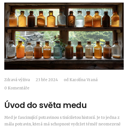
Zdravá výživa
23 bře 2024
od
Karolína Vraná
0 Komentáře
Úvod do světa medu
Med je fascinující potravinou s tisíciletou historií. Je to jedna z
mála potravin, která má schopnost vydržet téměř neomezeně