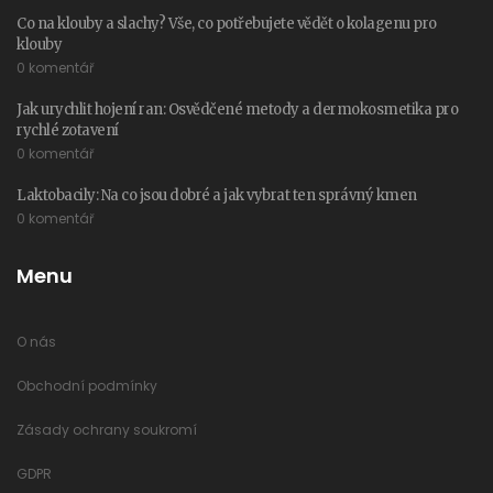
Co na klouby a slachy? Vše, co potřebujete vědět o kolagenu pro
klouby
0 komentář
Jak urychlit hojení ran: Osvědčené metody a dermokosmetika pro
rychlé zotavení
0 komentář
Laktobacily: Na co jsou dobré a jak vybrat ten správný kmen
0 komentář
Menu
O nás
Obchodní podmínky
Zásady ochrany soukromí
GDPR