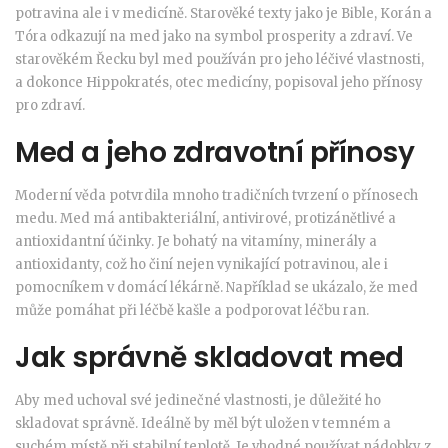
potravina ale i v medicíně. Starověké texty jako je Bible, Korán a
Tóra odkazují na med jako na symbol prosperity a zdraví. Ve
starověkém Řecku byl med používán pro jeho léčivé vlastnosti,
a dokonce Hippokratés, otec medicíny, popisoval jeho přínosy
pro zdraví.
Med a jeho zdravotní přínosy
Moderní věda potvrdila mnoho tradičních tvrzení o přínosech
medu. Med má antibakteriální, antivirové, protizánětlivé a
antioxidantní účinky. Je bohatý na vitamíny, minerály a
antioxidanty, což ho činí nejen vynikající potravinou, ale i
pomocníkem v domácí lékárně. Například se ukázalo, že med
může pomáhat při léčbě kašle a podporovat léčbu ran.
Jak správně skladovat med
Aby med uchoval své jedinečné vlastnosti, je důležité ho
skladovat správně. Ideálně by měl být uložen v temném a
suchém místě při stabilní teplotě. Je vhodné používat nádobky z