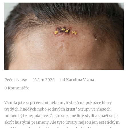
Péče o vlasy
16 čen 2026
od
Karolína Vraná
0 Komentáře
Všimla jste si při česání nebo mytí vlasů na pokožce hlavy
tvrdých, hnědých nebo šedavých krust? Strupy ve vlasech
mohou být znepokojivé. Často se za ně lidé stydí a snaží se je
skrýt hustými prameny. Ale tyto útvary nejsou jen estetickým