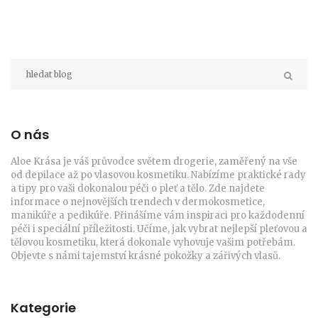
O nás
Aloe Krása je váš průvodce světem drogerie, zaměřený na vše
od depilace až po vlasovou kosmetiku. Nabízíme praktické rady
a tipy pro vaši dokonalou péči o pleť a tělo. Zde najdete
informace o nejnovějších trendech v dermokosmetice,
manikúře a pedikúře. Přinášíme vám inspiraci pro každodenní
péči i speciální příležitosti. Učíme, jak vybrat nejlepší pleťovou a
tělovou kosmetiku, která dokonale vyhovuje vašim potřebám.
Objevte s námi tajemství krásné pokožky a zářivých vlasů.
Kategorie