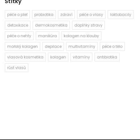
Štítky
péče o pleť
probiotika
zdraví
péče o vlasy
laktobacily
detoxikace
dermokosmetika
doplňky stravy
péče o nehty
manikúra
kolagen na klouby
mořský kolagen
depilace
multivitamíny
péče o tělo
vlasová kosmetika
kolagen
vitamíny
antibiotika
růst vlasů