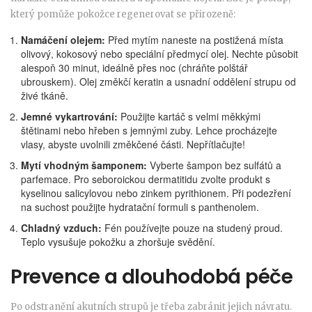
který pomůže pokožce regenerovat se přirozeně:
Namáčení olejem:
Před mytím naneste na postižená místa
olivový, kokosový nebo speciální předmycí olej. Nechte působit
alespoň 30 minut, ideálně přes noc (chráňte polštář
ubrouskem). Olej změkčí keratin a usnadní oddělení strupu od
živé tkáně.
Jemné vykartrování:
Použijte kartáč s velmi měkkými
štětinami nebo hřeben s jemnými zuby. Lehce procházejte
vlasy, abyste uvolnili změkčené části. Nepřítlačujte!
Mytí vhodným šamponem:
Vyberte šampon bez sulfátů a
parfemace. Pro seboroickou dermatitidu zvolte produkt s
kyselinou salicylovou nebo zinkem pyrithionem. Při podezření
na suchost použijte hydratační formuli s panthenolem.
Chladný vzduch:
Fén používejte pouze na studený proud.
Teplo vysušuje pokožku a zhoršuje svědění.
Prevence a dlouhodobá péče
Po odstranění akutních strupů je třeba zabránit jejich návratu.