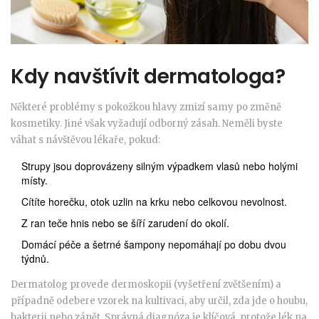
Kdy navštívit dermatologa?
Některé problémy s pokožkou hlavy zmizí samy po změně
kosmetiky. Jiné však vyžadují odborný zásah. Neměli byste
váhat s návštěvou lékaře, pokud:
Strupy jsou doprovázeny silným výpadkem vlasů nebo holými
místy.
Cítíte horečku, otok uzlin na krku nebo celkovou nevolnost.
Z ran teče hnis nebo se šíří zarudení do okolí.
Domácí péče a šetrné šampony nepomáhají po dobu dvou
týdnů.
Dermatolog provede dermoskopii (vyšetření zvětšením) a
případně odebere vzorek na kultivaci, aby určil, zda jde o houbu,
bakterii nebo zánět. Správná diagnóza je klíčová, protože lék na