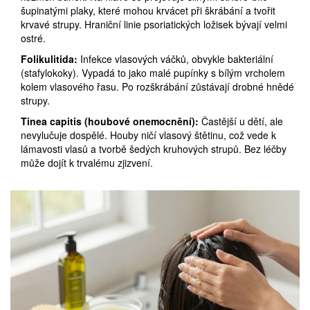
šupinatými plaky, které mohou krvácet při škrábání a tvořit
krvavé strupy. Hraniční linie psoriatických ložisek bývají velmi
ostré.
Folikulitida:
Infekce vlasových váčků, obvykle bakteriální
(stafylokoky). Vypadá to jako malé pupínky s bílým vrcholem
kolem vlasového řasu. Po rozškrábání zůstávají drobné hnědé
strupy.
Tinea capitis (houbové onemocnění):
Častější u dětí, ale
nevylučuje dospělé. Houby ničí vlasový štětinu, což vede k
lámavosti vlasů a tvorbě šedých kruhových strupů. Bez léčby
může dojít k trvalému zjizvení.