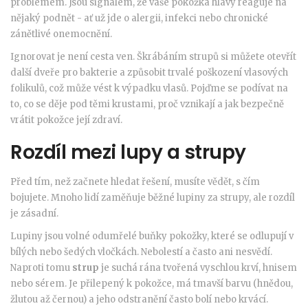
problémem. Jsou signálem, že vaše pokožka hlavy reaguje na
nějaký podnět - ať už jde o alergii, infekci nebo chronické
zánětlivé onemocnění.
Ignorovat je není cesta ven. Škrábáním strupů si můžete otevřít
další dveře pro bakterie a způsobit trvalé poškození vlasových
folikulů, což může vést k výpadku vlasů. Pojďme se podívat na
to, co se děje pod těmi krustami, proč vznikají a jak bezpečně
vrátit pokožce její zdraví.
Rozdíl mezi lupy a strupy
Před tím, než začnete hledat řešení, musíte vědět, s čím
bojujete. Mnoho lidí zaměňuje běžné lupiny za strupy, ale rozdíl
je zásadní.
Lupiny jsou volné odumřelé buňky pokožky, které se odlupují v
bílých nebo šedých vločkách. Nebolestí a často ani nesvědí.
Naproti tomu
strup
je
suchá rána tvořená vyschlou krví, hnisem
nebo sérem
. Je přilepený k pokožce, má tmavší barvu (hnědou,
žlutou až černou) a jeho odstranění často bolí nebo krvácí.