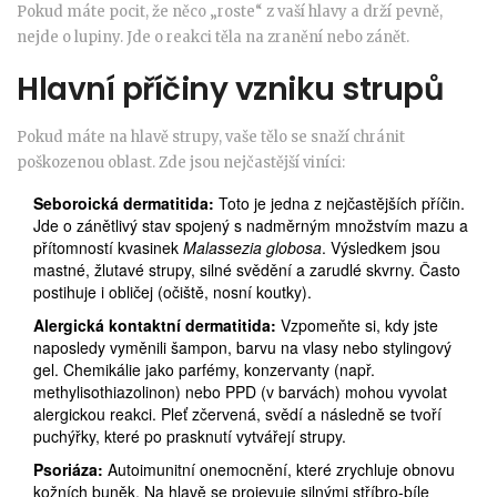
Pokud máte pocit, že něco „roste“ z vaší hlavy a drží pevně,
nejde o lupiny. Jde o reakci těla na zranění nebo zánět.
Hlavní příčiny vzniku strupů
Pokud máte na hlavě strupy, vaše tělo se snaží chránit
poškozenou oblast. Zde jsou nejčastější viníci:
Seboroická dermatitida:
Toto je jedna z nejčastějších příčin.
Jde o zánětlivý stav spojený s nadměrným množstvím mazu a
přítomností kvasinek
Malassezia globosa
. Výsledkem jsou
mastné, žlutavé strupy, silné svědění a zarudlé skvrny. Často
postihuje i obličej (očiště, nosní koutky).
Alergická kontaktní dermatitida:
Vzpomeňte si, kdy jste
naposledy vyměnili šampon, barvu na vlasy nebo stylingový
gel. Chemikálie jako parfémy, konzervanty (např.
methylisothiazolinon) nebo PPD (v barvách) mohou vyvolat
alergickou reakci. Pleť zčervená, svědí a následně se tvoří
puchýřky, které po prasknutí vytvářejí strupy.
Psoriáza:
Autoimunitní onemocnění, které zrychluje obnovu
kožních buněk. Na hlavě se projevuje silnými stříbro-bíle