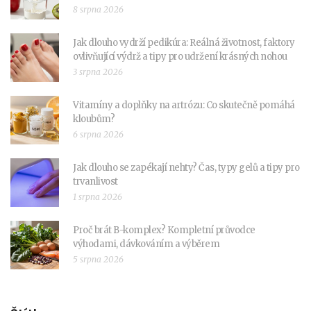
8 srpna 2026
Jak dlouho vydrží pedikúra: Reálná životnost, faktory
ovlivňující výdrž a tipy pro udržení krásných nohou
3 srpna 2026
Vitamíny a doplňky na artrózu: Co skutečně pomáhá
kloubům?
6 srpna 2026
Jak dlouho se zapékají nehty? Čas, typy gelů a tipy pro
trvanlivost
1 srpna 2026
Proč brát B-komplex? Kompletní průvodce
výhodami, dávkováním a výběrem
5 srpna 2026