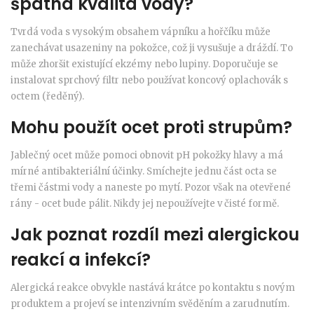
špatná kvalita vody?
Tvrdá voda s vysokým obsahem vápníku a hořčíku může
zanechávat usazeniny na pokožce, což ji vysušuje a dráždí. To
může zhoršit existující ekzémy nebo lupiny. Doporučuje se
instalovat sprchový filtr nebo používat koncový oplachovák s
octem (ředěný).
Mohu použít ocet proti strupům?
Jablečný ocet může pomoci obnovit pH pokožky hlavy a má
mírné antibakteriální účinky. Smíchejte jednu část octa se
třemi částmi vody a naneste po mytí. Pozor však na otevřené
rány - ocet bude pálit. Nikdy jej nepoužívejte v čisté formě.
Jak poznat rozdíl mezi alergickou
reakcí a infekcí?
Alergická reakce obvykle nastává krátce po kontaktu s novým
produktem a projeví se intenzivním svěděním a zarudnutím.