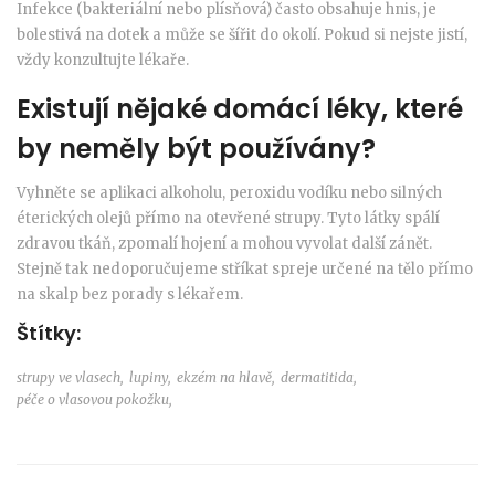
Infekce (bakteriální nebo plísňová) často obsahuje hnis, je
bolestivá na dotek a může se šířit do okolí. Pokud si nejste jistí,
vždy konzultujte lékaře.
Existují nějaké domácí léky, které
by neměly být používány?
Vyhněte se aplikaci alkoholu, peroxidu vodíku nebo silných
éterických olejů přímo na otevřené strupy. Tyto látky spálí
zdravou tkáň, zpomalí hojení a mohou vyvolat další zánět.
Stejně tak nedoporučujeme stříkat spreje určené na tělo přímo
na skalp bez porady s lékařem.
Štítky:
strupy ve vlasech,
lupiny,
ekzém na hlavě,
dermatitida,
péče o vlasovou pokožku,