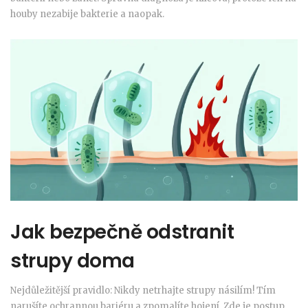
houby nezabije bakterie a naopak.
Jak bezpečně odstranit
strupy doma
Nejdůležitější pravidlo: Nikdy netrhajte strupy násilím! Tím
narušíte ochrannou bariéru a zpomalíte hojení. Zde je postup,