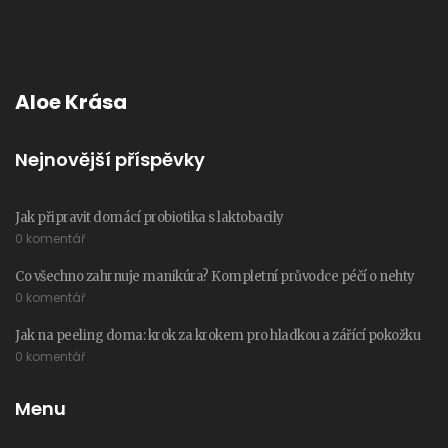
Aloe Krása
Nejnovější příspěvky
Jak připravit domácí probiotika s laktobacily
0 komentář
Co všechno zahrnuje manikúra? Kompletní průvodce péčí o nehty
0 komentář
Jak na peeling doma: krok za krokem pro hladkou a zářící pokožku
0 komentář
Menu