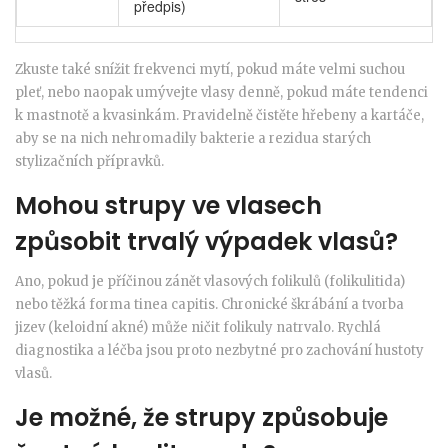
předpis)
Zkuste také snížit frekvenci mytí, pokud máte velmi suchou
pleť, nebo naopak umývejte vlasy denně, pokud máte tendenci
k mastnotě a kvasinkám. Pravidelně čistěte hřebeny a kartáče,
aby se na nich nehromadily bakterie a rezidua starých
stylizačních přípravků.
Mohou strupy ve vlasech
způsobit trvalý výpadek vlasů?
Ano, pokud je příčinou zánět vlasových folikulů (folikulitida)
nebo těžká forma tinea capitis. Chronické škrábání a tvorba
jizev (keloidní akné) může ničit folikuly natrvalo. Rychlá
diagnostika a léčba jsou proto nezbytné pro zachování hustoty
vlasů.
Je možné, že strupy způsobuje