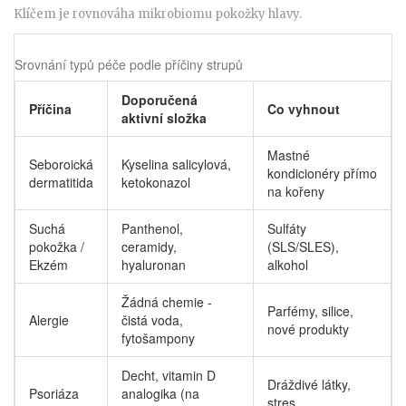
Klíčem je rovnováha mikrobiomu pokožky hlavy.
Srovnání typů péče podle příčiny strupů
Doporučená
Příčina
Co vyhnout
aktivní složka
Mastné
Seboroická
Kyselina salicylová,
kondicionéry přímo
dermatitida
ketokonazol
na kořeny
Suchá
Panthenol,
Sulfáty
pokožka /
ceramidy,
(SLS/SLES),
Ekzém
hyaluronan
alkohol
Žádná chemie -
Parfémy, silice,
Alergie
čistá voda,
nové produkty
fytošampony
Decht, vitamin D
Dráždivé látky,
Psoriáza
analogika (na
stres