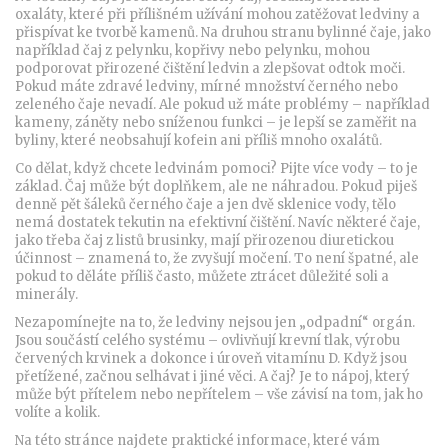
oxaláty, které při přílišném užívání mohou zatěžovat ledviny a
přispívat ke tvorbě kamenů
.
Na druhou stranu
bylinné čaje
,
jako
například čaj z pelynku, kopřivy nebo pelynku, mohou
podporovat přirozené čištění ledvin a zlepšovat odtok moči
.
Pokud máte zdravé ledviny, mírné množství černého nebo
zeleného čaje nevadí. Ale pokud už máte problémy – například
kameny, záněty nebo sníženou funkci – je lepší se zaměřit na
byliny, které neobsahují kofein ani příliš mnoho oxalátů.
Co dělat, když chcete ledvinám pomoci? Pijte více vody – to je
základ. Čaj může být doplňkem, ale ne náhradou. Pokud piješ
denně pět šáleků černého čaje a jen dvě sklenice vody, tělo
nemá dostatek tekutin na efektivní čištění. Navíc některé čaje,
jako třeba čaj z listů brusinky, mají přirozenou diuretickou
účinnost – znamená to, že zvyšují močení. To není špatné, ale
pokud to děláte příliš často, můžete ztrácet důležité soli a
minerály.
Nezapomínejte na to, že ledviny nejsou jen „odpadní“ orgán.
Jsou součástí celého systému – ovlivňují krevní tlak, výrobu
červených krvinek a dokonce i úroveň vitamínu D. Když jsou
přetížené, začnou selhávat i jiné věci. A čaj? Je to nápoj, který
může být přítelem nebo nepřítelem – vše závisí na tom, jak ho
volíte a kolik.
Na této stránce najdete praktické informace, které vám