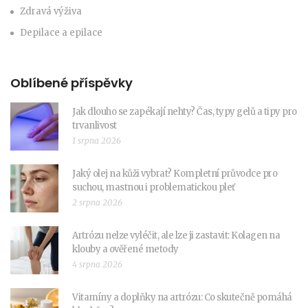
Zdravá výživa
Depilace a epilace
Oblíbené příspěvky
Jak dlouho se zapékají nehty? Čas, typy gelů a tipy pro
trvanlivost
1 srpna 2026
Jaký olej na kůži vybrat? Kompletní průvodce pro
suchou, mastnou i problematickou pleť
2 srpna 2026
Artrózu nelze vyléčit, ale lze ji zastavit: Kolagen na
klouby a ověřené metody
4 srpna 2026
Vitamíny a doplňky na artrózu: Co skutečně pomáhá