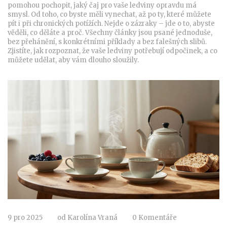
pomohou pochopit, jaký čaj pro vaše ledviny opravdu má
smysl. Od toho, co byste měli vynechat, až po ty, které můžete
pít i při chronických potížích. Nejde o zázraky – jde o to, abyste
věděli, co děláte a proč. Všechny články jsou psané jednoduše,
bez přehánění, s konkrétními příklady a bez falešných slibů.
Zjistíte, jak rozpoznat, že vaše ledviny potřebují odpočinek, a co
můžete udělat, aby vám dlouho sloužily.
9 pro 2025
od
Karolína Vraná
0 Komentáře