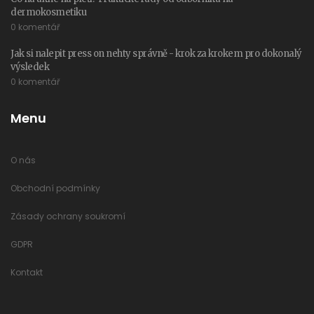
dermokosmetiku
0 komentář
Jak si nalepit press on nehty správně - krok za krokem pro dokonalý
výsledek
0 komentář
Menu
O nás
Obchodní podmínky
Zásady ochrany soukromí
GDPR
Kontakt