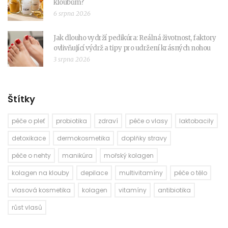
kloubům?
6 srpna 2026
Jak dlouho vydrží pedikúra: Reálná životnost, faktory
ovlivňující výdrž a tipy pro udržení krásných nohou
3 srpna 2026
Štítky
péče o pleť
probiotika
zdraví
péče o vlasy
laktobacily
detoxikace
dermokosmetika
doplňky stravy
péče o nehty
manikúra
mořský kolagen
kolagen na klouby
depilace
multivitamíny
péče o tělo
vlasová kosmetika
kolagen
vitamíny
antibiotika
růst vlasů