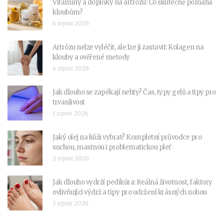
Vitamíny a doplňky na artrózu: Co skutečně pomáhá
kloubům?
6 srpna 2026
Artrózu nelze vyléčit, ale lze ji zastavit: Kolagen na
klouby a ověřené metody
4 srpna 2026
Jak dlouho se zapékají nehty? Čas, typy gelů a tipy pro
trvanlivost
1 srpna 2026
Jaký olej na kůži vybrat? Kompletní průvodce pro
suchou, mastnou i problematickou pleť
2 srpna 2026
Jak dlouho vydrží pedikúra: Reálná životnost, faktory
ovlivňující výdrž a tipy pro udržení krásných nohou
3 srpna 2026