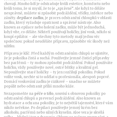
chovají. Mnoho lidí je odstraňuje kvůli estetice, komfortu nebo
kvůli tomu, že si myslí, že to je „správné“. Ale když to děláte
nesprávně, můžete si způsobit podráždění, vřídky, infekce nebo
záněty.
depilace zadku
,
je proces odstranění chloupků v oblasti
zadku, který vyžaduje opatrnost a správné nástroje
. Also
known as
epilace nebo holení zadku
, může být jednoduchá,
když víte, co děláte.
Někteří používají holičky, jiní vosk, někdo si
koupí epilátor – ale všechny tyto metody mají jednu věc
společnou: pokud neuděláte přípravu, způsobíte víc škody než
užitku.
Příprava je klíč. Před každým odstraněním chlupů se ujistěte,
že je pokožka čistá a suchá. Používejte jemné čisticí přípravky
bez parfémů – ty mohou způsobit podráždění. Pokud používáte
holičku, vždy používejte nové, ostré břitky a kvalitní gel.
Nepoužívejte staré holičky – ty jen rozčilují pokožku. Pokud
volíte vosk, nechte si to udělat u profesionála, alespoň poprvé.
Domácí voskování zadku je rizikové – snadno se můžete
popálit nebo odstranit příliš mnoho kůže.
Nezapomeňte na
péče o tělo
,
souvisí s obnovou pokožky po
odstranění chlupů a prevencí podráždění
. Also known as
hydratace a ochrana pokožky
, je to největší tajemství, které vám
nikdo neřekne.
Po depilaci používejte jemný krém bez
alkoholu, parfémů nebo silných kyselin. Aloe vera je skvělá