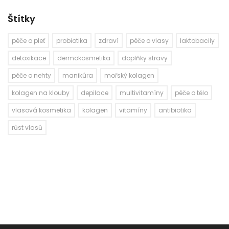
Štítky
péče o pleť
probiotika
zdraví
péče o vlasy
laktobacily
detoxikace
dermokosmetika
doplňky stravy
péče o nehty
manikúra
mořský kolagen
kolagen na klouby
depilace
multivitamíny
péče o tělo
vlasová kosmetika
kolagen
vitamíny
antibiotika
růst vlasů