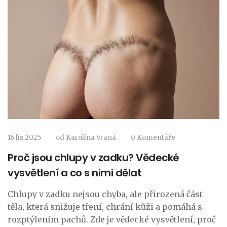
16 lis 2025
od
Karolína Vraná
0 Komentáře
Proč jsou chlupy v zadku? Vědecké
vysvětlení a co s nimi dělat
Chlupy v zadku nejsou chyba, ale přirozená část
těla, která snižuje tření, chrání kůži a pomáhá s
rozptýlením pachů. Zde je vědecké vysvětlení, proč