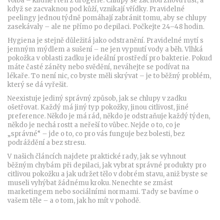
volba – klidně i ten z drogerie. Chlupy se začnou znovu růst, a
když se zacvaknou pod kůží, vznikají vřídky. Pravidelné
peelingy jednou týdně pomáhají zabránit tomu, aby se chlupy
zasekávaly – ale ne přímo po depilaci. Počkejte 24–48 hodin.
Hygiena je stejně důležitá jako odstranění. Pravidelné mytí s
jemným mýdlem a sušení – ne jen vypnutí vody a běh. Vlhká
pokožka v oblasti zadku je ideální prostředí pro bakterie. Pokud
máte časté záněty nebo svědění, neváhejte se podívat na
lékaře. To není nic, co byste měli skrývat – je to běžný problém,
který se dá vyřešit.
Neexistuje jediný správný způsob, jak se chlupy v zadku
ošetřovat. Každý má jiný typ pokožky, jinou citlivost, jiné
preference. Někdo je má rád, někdo je odstraňuje každý týden,
někdo je nechá rostt a neřeší to vůbec. Nejde o to, co je
„správné“ – jde o to, co pro vás funguje bez bolesti, bez
podráždění a bez stresu.
V našich článcích najdete praktické rady, jak se vyhnout
běžným chybám při depilaci, jak vybrat správné produkty pro
citlivou pokožku a jak udržet tělo v dobrém stavu, aniž byste se
museli vyhýbat žádnému kroku. Nenechte se zmást
marketingem nebo sociálními normami. Tady se bavíme o
vašem těle – a o tom, jak ho mít v pohodě.