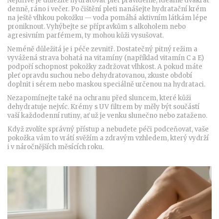
Nejdříve je důležité hydratovat pleť pravidelně, ideálně dvakrát
denně, ráno i večer. Po čištění pleti nanášejte hydratační krém
na ještě vlhkou pokožku — voda pomáhá aktivním látkám lépe
proniknout. Vyhýbejte se přípravkům s alkoholem nebo
agresivním parfémem, ty mohou kůži vysušovat.
Neméně důležitá je i péče zevnitř. Dostatečný pitný režim a
vyvážená strava bohatá na vitamíny (například vitamín C a E)
podpoří schopnost pokožky zadržovat vlhkost. A pokud máte
pleť opravdu suchou nebo dehydratovanou, zkuste období
doplnit i sérem nebo maskou speciálně určenou na hydrataci.
Nezapomínejte také na ochranu před sluncem, které kůži
dehydratuje nejvíc. Krémy s UV filtrem by měly být součástí
vaší každodenní rutiny, ať už je venku slunečno nebo zataženo.
Když zvolíte správný přístup a nebudete péči podceňovat, vaše
pokožka vám to vrátí svěžím a zdravým vzhledem, který vydrží
i v náročnějších měsících roku.