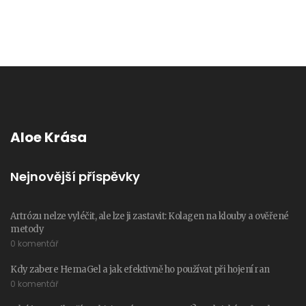
Aloe Krása
Nejnovější příspěvky
Artrózu nelze vyléčit, ale lze ji zastavit: Kolagen na klouby a ověřené
metody
0 komentář
Kdy zabere HemaGel a jak efektivně ho používat při hojení ran
0 komentář