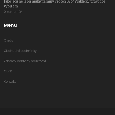
Jaké jsou nejlepší multivitamíny v roce 2026? Praktický průvodce
výběrem
0 komentář
Menu
O nás
Obchodní podmínky
Zásady ochrany soukromí
GDPR
Kontakt