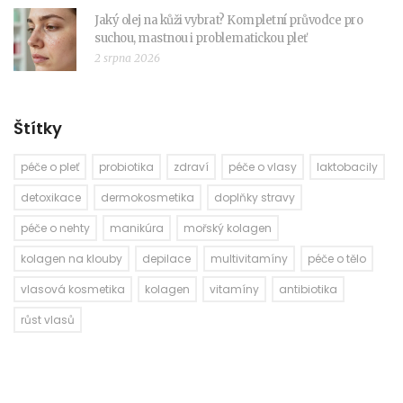
Jaký olej na kůži vybrat? Kompletní průvodce pro
suchou, mastnou i problematickou pleť
2 srpna 2026
Štítky
péče o pleť
probiotika
zdraví
péče o vlasy
laktobacily
detoxikace
dermokosmetika
doplňky stravy
péče o nehty
manikúra
mořský kolagen
kolagen na klouby
depilace
multivitamíny
péče o tělo
vlasová kosmetika
kolagen
vitamíny
antibiotika
růst vlasů