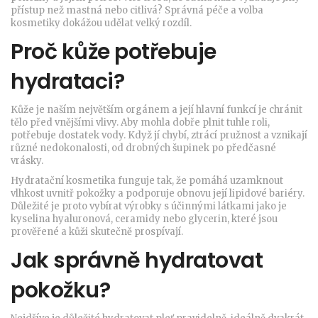
přístup než mastná nebo citlivá? Správná péče a volba
kosmetiky dokážou udělat velký rozdíl.
Proč kůže potřebuje
hydrataci?
Kůže je naším největším orgánem a její hlavní funkcí je chránit
tělo před vnějšími vlivy. Aby mohla dobře plnit tuhle roli,
potřebuje dostatek vody. Když jí chybí, ztrácí pružnost a vznikají
různé nedokonalosti, od drobných šupinek po předčasné
vrásky.
Hydratační kosmetika funguje tak, že pomáhá uzamknout
vlhkost uvnitř pokožky a podporuje obnovu její lipidové bariéry.
Důležité je proto vybírat výrobky s účinnými látkami jako je
kyselina hyaluronová, ceramidy nebo glycerin, které jsou
prověřené a kůži skutečně prospívají.
Jak správně hydratovat
pokožku?