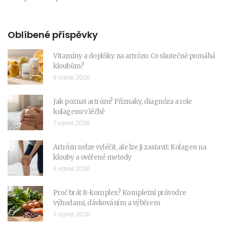
Oblíbené příspěvky
Vitamíny a doplňky na artrózu: Co skutečně pomáhá
kloubům?
6 srpna 2026
Jak poznat artrózu? Příznaky, diagnóza a role
kolagenu v léčbě
7 srpna 2026
Artrózu nelze vyléčit, ale lze ji zastavit: Kolagen na
klouby a ověřené metody
4 srpna 2026
Proč brát B-komplex? Kompletní průvodce
výhodami, dávkováním a výběrem
5 srpna 2026