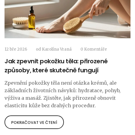
12 bře 2026
od
Karolína Vraná
0 Komentáře
Jak zpevnit pokožku těla: přirozené
způsoby, které skutečně fungují
Zpevnění pokožky těla není otázka krémů, ale
základních životních návyků: hydratace, pohyb,
výživa a masáž. Zjistěte, jak přirozeně obnovit
elasticitu kůže bez drahých procedur.
POKRAČOVAT VE ČTENÍ