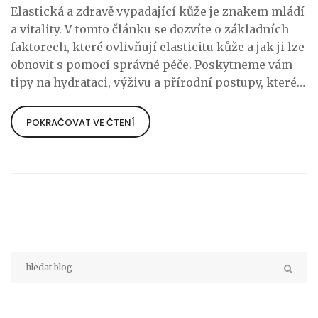
Elastická a zdravě vypadající kůže je znakem mládí
a vitality. V tomto článku se dozvíte o základních
faktorech, které ovlivňují elasticitu kůže a jak ji lze
obnovit s pomocí správné péče. Poskytneme vám
tipy na hydrataci, výživu a přírodní postupy, které
pomáhají udržet kůži pružnou a zdravou. Zabýváme
se také možnostmi, jak chránit pokožku před
POKRAČOVAT VE ČTENÍ
škodlivými vlivy a jak využít kosmetiku k posílení
její elasticity.