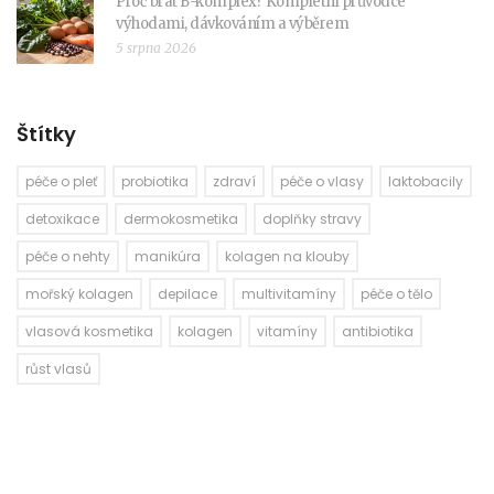
Proč brát B-komplex? Kompletní průvodce
výhodami, dávkováním a výběrem
5 srpna 2026
Štítky
péče o pleť
probiotika
zdraví
péče o vlasy
laktobacily
detoxikace
dermokosmetika
doplňky stravy
péče o nehty
manikúra
kolagen na klouby
mořský kolagen
depilace
multivitamíny
péče o tělo
vlasová kosmetika
kolagen
vitamíny
antibiotika
růst vlasů