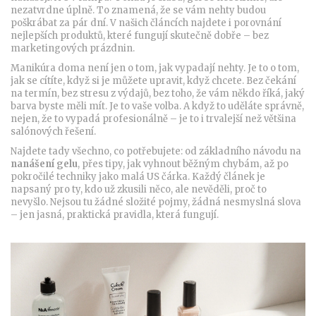
nezatvrdne úplně. To znamená, že se vám nehty budou
poškrábat za pár dní. V našich článcích najdete i porovnání
nejlepších produktů, které fungují skutečně dobře – bez
marketingových prázdnin.
Manikúra doma není jen o tom, jak vypadají nehty. Je to o tom,
jak se cítíte, když si je můžete upravit, když chcete. Bez čekání
na termín, bez stresu z výdajů, bez toho, že vám někdo říká, jaký
barva byste měli mít. Je to vaše volba. A když to uděláte správně,
nejen, že to vypadá profesionálně – je to i trvalejší než většina
salónových řešení.
Najdete tady všechno, co potřebujete: od základního návodu na
nanášení gelu
, přes tipy, jak vyhnout běžným chybám, až po
pokročilé techniky jako malá US čárka. Každý článek je
napsaný pro ty, kdo už zkusili něco, ale nevěděli, proč to
nevyšlo. Nejsou tu žádné složité pojmy, žádná nesmyslná slova
– jen jasná, praktická pravidla, která fungují.