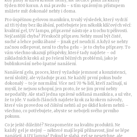
kdy jindy si užívá krásné nehty, ale nechce platit za každý
týden 800 korun. A má pravdu – s tím správným přístupem
můžete mít dokonalé nehty i doma.
Pro úspěšnou
gelovou manikúru
,
trvalý výsledek, který vydrží
až tři týdny bez škrábání
, potřebujete jen několik klíčových věcí:
kvalitní gel, UV lampu, přípravné nástroje a trochu trpělivosti.
Nejčastější chyba? Přeskočit přípravu. Nehty musí být čisté,
suché a lehce poškrábané – jinak gel neudrží. A když se nehty
začnou odlepovat, není to chyba gelu – je to chyba přípravy. To
vám všechno ukazují příspěvky, které tady najdete – od
základních kroků až po řešení běžných problémů, jako je
bublinkování nebo špatné nanášení.
Nanášení gelu
,
proces, který vyžaduje jemnost a konzistenci,
není složitý, ale vyžaduje praxi
. Ne každý první pokus bude
dokonalý – to je normální. Více než 70 % lidí, kteří začínají, si
myslí, že nejsou schopní, jen proto, že se jim první nehty
nepodařily. Ale stačí jedna správně udělaná manikúra, a už víte,
že to jde. V našich článcích najdete krok za krokem návody,
které vás provedou od čištění nehtů až po úklid kolem nehtů –
všechno, co potřebujete, abyste se nebojeli svého prvního
pokusu.
Co je ještě důležité? Nezapomeňte na kvalitu produktů. Ne
každý gel je stejný – některé mají lepší přilnavost, jiné se lépe
nanášejí. A UV lampa? Pokud je slabá, gel se nesetrhne, ale