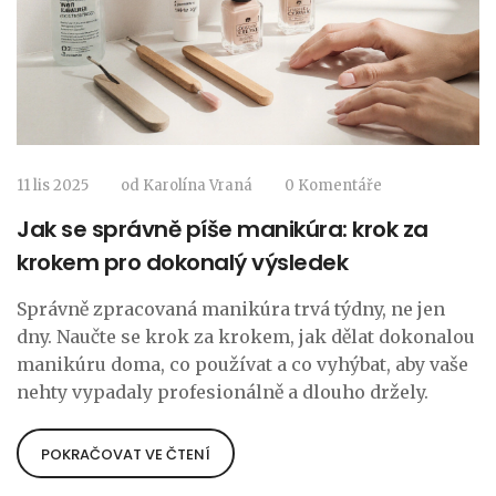
11 lis 2025
od
Karolína Vraná
0 Komentáře
Jak se správně píše manikúra: krok za
krokem pro dokonalý výsledek
Správně zpracovaná manikúra trvá týdny, ne jen
dny. Naučte se krok za krokem, jak dělat dokonalou
manikúru doma, co používat a co vyhýbat, aby vaše
nehty vypadaly profesionálně a dlouho držely.
POKRAČOVAT VE ČTENÍ