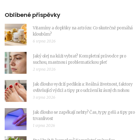
Oblíbené příspěvky
Vitamíny a doplňky na artrózu: Co skutečně pomáhá
kloubům?
6 srpna 2026
Jaký olej na kůži vybrat? Kompletní průvodce pro
suchou, mastnou i problematickou pleť
2 srpna 2026
Jak dlouho vydrží pedikúra: Reálná životnost, faktory
ovlivňující výdrž a tipy pro udržení krásných nohou
3 srpna 2026
Jak dlouho se zapékají nehty? Čas, typy gelů a tipy pro
trvanlivost
1 srpna 2026