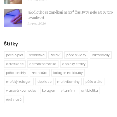
Jak dlouho se zapékají nehty? Čas, typy gelů a tipy pro
trvanlivost
1 srpna 2026
Štítky
péče o pleť
probiotika
zdraví
péče o vlasy
laktobacily
detoxikace
dermokosmetika
doplňky stravy
péče o nehty
manikúra
kolagen na klouby
mořský kolagen
depilace
multivitamíny
péče o tělo
vlasová kosmetika
kolagen
vitamíny
antibiotika
růst vlasů