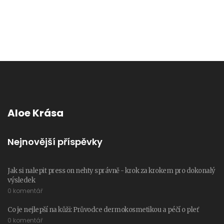
Aloe Krása
Nejnovější příspěvky
Jak si nalepit press on nehty správně - krok za krokem pro dokonalý
výsledek
0 komentář
Co je nejlepší na kůži: Průvodce dermokosmetikou a péčí o pleť
0 komentář