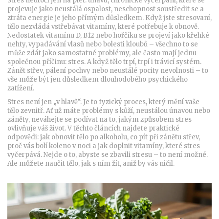
Stres neútočí jen na pleť.
únavu
,
chronické vyčerpání, které se
projevuje jako neustálá ospalost, neschopnost soustředit se a
ztráta energie
je jeho přímým důsledkem. Když jste stresovaní,
tělo nezvládá vstřebávat vitamíny, které potřebuje k obnově.
Nedostatek vitamínu D, B12 nebo hořčíku se projeví jako křehké
nehty, vypadávání vlasů nebo bolesti kloubů – všechno to se
může zdát jako samostatné problémy, ale často mají jednu
společnou příčinu: stres. A když tělo trpí, trpí i trávicí systém.
Zánět střev, pálení pochvy nebo neustálé pocity nevolnosti – to
vše může být jen důsledkem dlouhodobého psychického
zatížení.
Stres není jen „v hlavě“. Je to fyzický proces, který mění vaše
tělo zevnitř. Ať už máte problémy s kůží, neustálou únavou nebo
záněty, neváhejte se podívat na to, jakým způsobem stres
ovlivňuje váš život. V těchto článcích najdete praktické
odpovědi: jak obnovit tělo po alkoholu, co pít při zánětu střev,
proč vás bolí koleno v noci a jak doplnit vitamíny, které stres
vyčerpává. Nejde o to, abyste se zbavili stresu – to není možné.
Ale můžete naučit tělo, jak s ním žít, aniž by vás ničil.