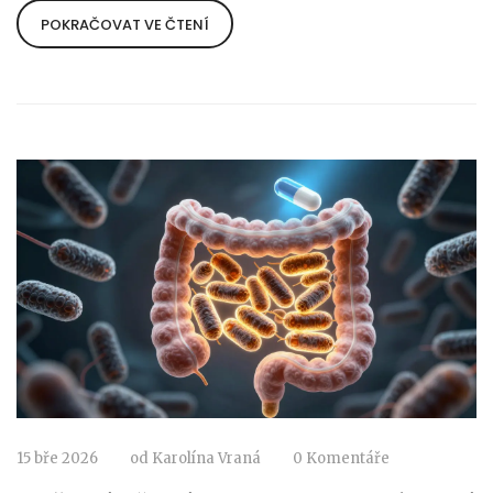
POKRAČOVAT VE ČTENÍ
15 bře 2026
od
Karolína Vraná
0 Komentáře