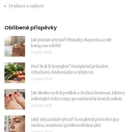
Depilace a epilace
Oblíbené příspěvky
Jak poznat artrózu? Příznaky, diagnóza a role
kolagenu v léčbě
7 srpna 2026
Proč brát B-komplex? Kompletní průvodce
výhodami, dávkováním a výběrem
5 srpna 2026
Jak dlouho vydrží pedikúra: Reálná životnost, faktory
ovlivňující výdrž a tipy pro udržení krásných nohou
3 srpna 2026
Jaký olej na kůži vybrat? Kompletní průvodce pro
suchou, mastnou i problematickou pleť
2 srpna 2026