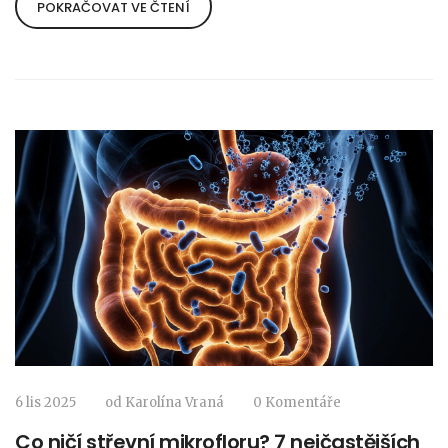
POKRAČOVAT VE ČTENÍ
6 lis 2025
od
Karolína Vraná
0 Komentáře
Co ničí střevní mikrofloru? 7 nejčastějších