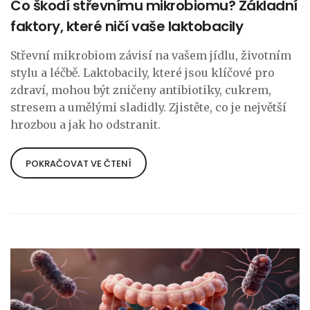
Co škodí střevnímu mikrobiomu? Základní
faktory, které ničí vaše laktobacily
Střevní mikrobiom závisí na vašem jídlu, životním
stylu a léčbě. Laktobacily, které jsou klíčové pro
zdraví, mohou být zničeny antibiotiky, cukrem,
stresem a umělými sladidly. Zjistěte, co je největší
hrozbou a jak ho odstranit.
POKRAČOVAT VE ČTENÍ