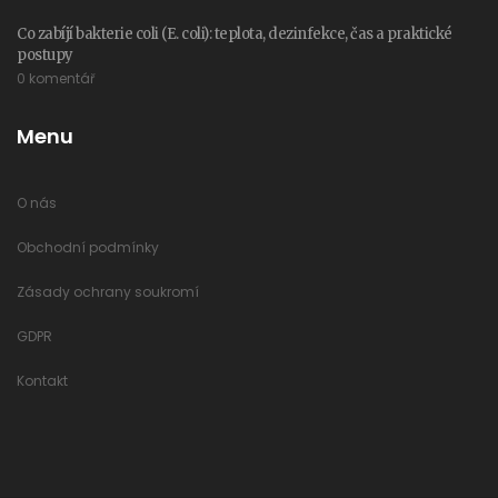
Co zabíjí bakterie coli (E. coli): teplota, dezinfekce, čas a praktické
postupy
0 komentář
Menu
O nás
Obchodní podmínky
Zásady ochrany soukromí
GDPR
Kontakt