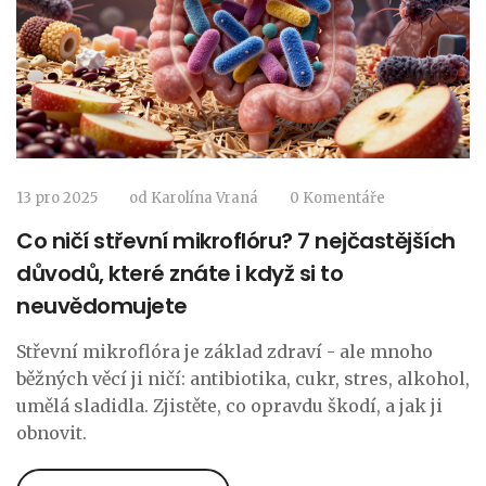
13 pro 2025
od
Karolína Vraná
0 Komentáře
Co ničí střevní mikroflóru? 7 nejčastějších
důvodů, které znáte i když si to
neuvědomujete
Střevní mikroflóra je základ zdraví - ale mnoho
běžných věcí ji ničí: antibiotika, cukr, stres, alkohol,
umělá sladidla. Zjistěte, co opravdu škodí, a jak ji
obnovit.