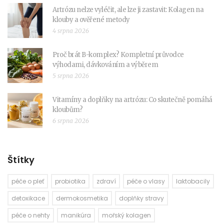
Artrózu nelze vyléčit, ale lze ji zastavit: Kolagen na
klouby a ověřené metody
4 srpna 2026
Proč brát B-komplex? Kompletní průvodce
výhodami, dávkováním a výběrem
5 srpna 2026
Vitamíny a doplňky na artrózu: Co skutečně pomáhá
kloubům?
6 srpna 2026
Štítky
péče o pleť
probiotika
zdraví
péče o vlasy
laktobacily
detoxikace
dermokosmetika
doplňky stravy
péče o nehty
manikúra
mořský kolagen