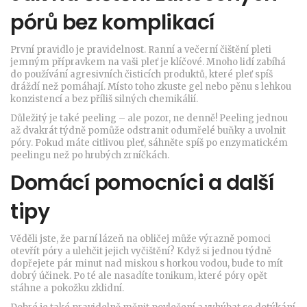
pórů bez komplikací
První pravidlo je pravidelnost. Ranní a večerní čištění pleti
jemným přípravkem na vaši pleť je klíčové. Mnoho lidí zabíhá
do používání agresivních čisticích produktů, které pleť spíš
dráždí než pomáhají. Místo toho zkuste gel nebo pěnu s lehkou
konzistencí a bez příliš silných chemikálií.
Důležitý je také peeling – ale pozor, ne denně! Peeling jednou
až dvakrát týdně pomůže odstranit odumřelé buňky a uvolnit
póry. Pokud máte citlivou pleť, sáhněte spíš po enzymatickém
peelingu než po hrubých zrníčkách.
Domácí pomocníci a další
tipy
Věděli jste, že parní lázeň na obličej může výrazně pomoci
otevřít póry a ulehčit jejich vyčištění? Když si jednou týdně
dopřejete pár minut nad miskou s horkou vodou, bude to mít
dobrý účinek. Po té ale nasadíte tonikum, které póry opět
stáhne a pokožku zklidní.