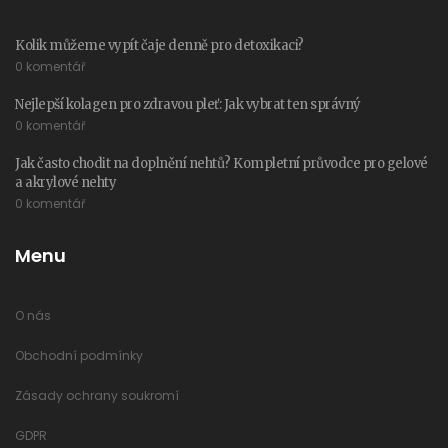
Kolik můžeme vypít čaje denně pro detoxikaci?
0 komentář
Nejlepší kolagen pro zdravou pleť: Jak vybrat ten správný
0 komentář
Jak často chodit na doplnění nehtů? Kompletní průvodce pro gelové
a akrylové nehty
0 komentář
Menu
O nás
Obchodní podmínky
Zásady ochrany soukromí
GDPR