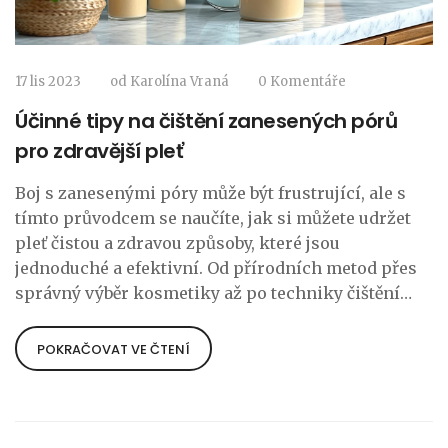
17 lis 2023
od
Karolína Vraná
0 Komentáře
Účinné tipy na čištění zanesených pórů
pro zdravější pleť
Boj s zanesenými póry může být frustrující, ale s
tímto průvodcem se naučíte, jak si můžete udržet
pleť čistou a zdravou způsoby, které jsou
jednoduché a efektivní. Od přírodních metod přes
správný výběr kosmetiky až po techniky čištění
pleti, tento článek nabízí bohaté informace, které
vám pomohou dosáhnout krásné a vyčištěné pleti.
POKRAČOVAT VE ČTENÍ