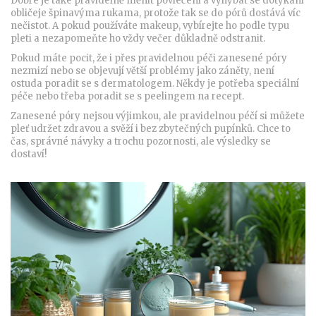
Dobré je také pravidelně měnit povlečení a vyhýbat se dotýkání
obličeje špinavýma rukama, protože tak se do pórů dostává víc
nečistot. A pokud používáte makeup, vybírejte ho podle typu
pleti a nezapomeňte ho vždy večer důkladně odstranit.
Pokud máte pocit, že i přes pravidelnou péči zanesené póry
nezmizí nebo se objevují větší problémy jako záněty, není
ostuda poradit se s dermatologem. Někdy je potřeba speciální
péče nebo třeba poradit se s peelingem na recept.
Zanesené póry nejsou výjimkou, ale pravidelnou péčí si můžete
pleť udržet zdravou a svěží i bez zbytečných pupínků. Chce to
čas, správné návyky a trochu pozornosti, ale výsledky se
dostaví!