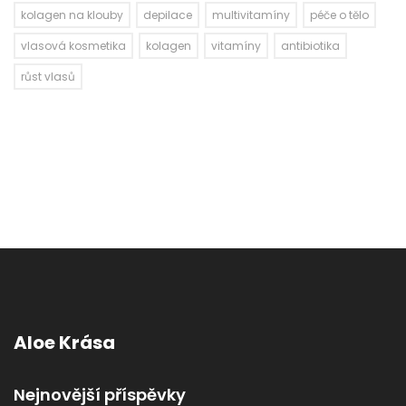
kolagen na klouby
depilace
multivitamíny
péče o tělo
vlasová kosmetika
kolagen
vitamíny
antibiotika
růst vlasů
Aloe Krása
Nejnovější příspěvky