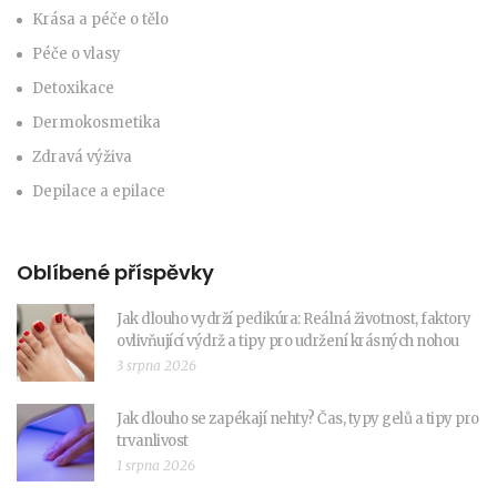
Krása a péče o tělo
Péče o vlasy
Detoxikace
Dermokosmetika
Zdravá výživa
Depilace a epilace
Oblíbené příspěvky
Jak dlouho vydrží pedikúra: Reálná životnost, faktory
ovlivňující výdrž a tipy pro udržení krásných nohou
3 srpna 2026
Jak dlouho se zapékají nehty? Čas, typy gelů a tipy pro
trvanlivost
1 srpna 2026