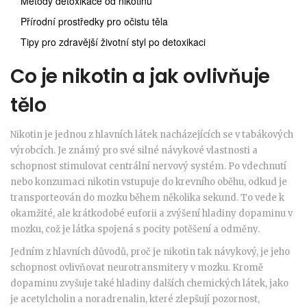
Metody detoxikace od nikotinu
Přírodní prostředky pro očistu těla
Tipy pro zdravější životní styl po detoxikaci
Co je nikotin a jak ovlivňuje
tělo
Nikotin je jednou z hlavních látek nacházejících se v tabákových
výrobcích. Je známý pro své silné návykové vlastnosti a
schopnost stimulovat centrální nervový systém. Po vdechnutí
nebo konzumaci nikotin vstupuje do krevního oběhu, odkud je
transporteován do mozku během několika sekund. To vede k
okamžité, ale krátkodobé euforii a zvýšení hladiny dopaminu v
mozku, což je látka spojená s pocity potěšení a odměny.
Jedním z hlavních důvodů, proč je nikotin tak návykový, je jeho
schopnost ovlivňovat neurotransmitery v mozku. Kromě
dopaminu zvyšuje také hladiny dalších chemických látek, jako
je acetylcholin a noradrenalin, které zlepšují pozornost,