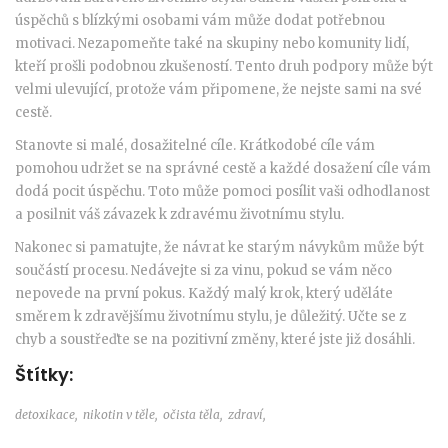
úspěchů s blízkými osobami vám může dodat potřebnou
motivaci. Nezapomeňte také na skupiny nebo komunity lidí,
kteří prošli podobnou zkušeností. Tento druh podpory může být
velmi ulevující, protože vám připomene, že nejste sami na své
cestě.
Stanovte si malé, dosažitelné cíle. Krátkodobé cíle vám
pomohou udržet se na správné cestě a každé dosažení cíle vám
dodá pocit úspěchu. Toto může pomoci posílit vaši odhodlanost
a posilnit váš závazek k zdravému životnímu stylu.
Nakonec si pamatujte, že návrat ke starým návykům může být
součástí procesu. Nedávejte si za vinu, pokud se vám něco
nepovede na první pokus. Každý malý krok, který uděláte
směrem k zdravějšímu životnímu stylu, je důležitý. Učte se z
chyb a soustřeďte se na pozitivní změny, které jste již dosáhli.
Štítky:
detoxikace,
nikotin v těle,
očista těla,
zdraví,