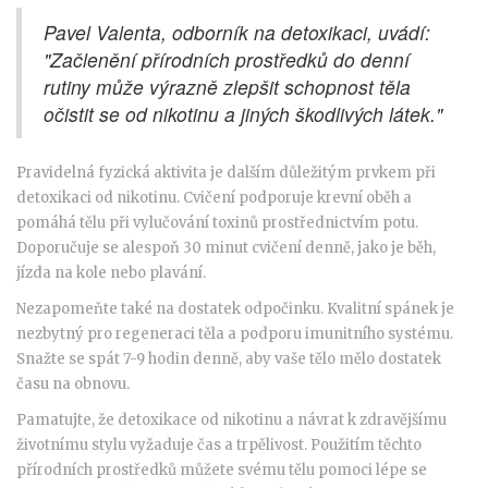
Pavel Valenta, odborník na detoxikaci, uvádí:
"Začlenění přírodních prostředků do denní
rutiny může výrazně zlepšit schopnost těla
očistit se od nikotinu a jiných škodlivých látek."
Pravidelná fyzická aktivita je dalším důležitým prvkem při
detoxikaci od nikotinu. Cvičení podporuje krevní oběh a
pomáhá tělu při vylučování toxinů prostřednictvím potu.
Doporučuje se alespoň 30 minut cvičení denně, jako je běh,
jízda na kole nebo plavání.
Nezapomeňte také na dostatek odpočinku. Kvalitní spánek je
nezbytný pro regeneraci těla a podporu imunitního systému.
Snažte se spát 7-9 hodin denně, aby vaše tělo mělo dostatek
času na obnovu.
Pamatujte, že detoxikace od nikotinu a návrat k zdravějšímu
životnímu stylu vyžaduje čas a trpělivost. Použitím těchto
přírodních prostředků můžete svému tělu pomoci lépe se