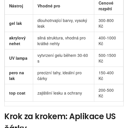
Cenové
Nástroj
Vhodné pro
rozpětí
dlouhotrvající barvy, vysoký
300‑800
gel lak
lesk
Kč
akrylový
silná struktura, vhodná pro
400‑1000
nehet
krátké nehty
Kč
vytvrzení gelu během 30‑60
500‑1500
UV lampa
s
Kč
pero na
precizní tahy, ideální pro
150‑400
lak
čárky
Kč
200‑500
top coat
zajištění lesku a ochrany
Kč
Krok za krokem: Aplikace US