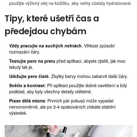
použijte výživný olej na kůžičku, aby nehty zůstaly hydratované.
Tipy, které ušetří čas a
předejdou chybám
Vždy pracujte na suchých nehtách
. Vlhkost způsobí
rozmazání čáry.
Testujte pero na prstu
před aplikací, abyste zjistili, jak moc
tekutý lak je.
Udržujte pero čisté
. Zbytky barvy mohou zabarvit další čáry.
Světlo a kontrast
: Při aplikaci použijte dobré osvětlení a bílý
podklad, aby byly všechny detaily viditelné.
Praxe dělá mistra
: Prvních pár pokusů může vypadat
nerovnoměrně, ale po 3‑4 opakováních získáte stabilní
výsledek.