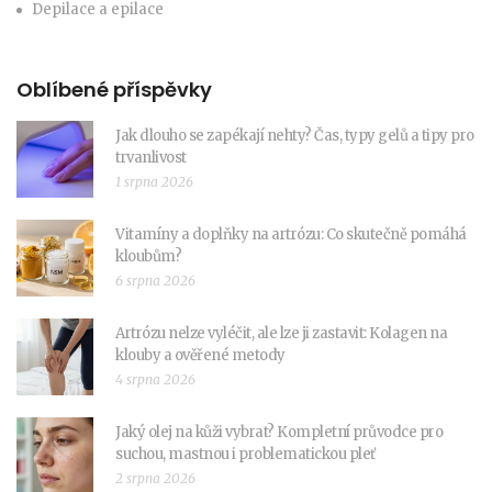
Depilace a epilace
Oblíbené příspěvky
Jak dlouho se zapékají nehty? Čas, typy gelů a tipy pro
trvanlivost
1 srpna 2026
Vitamíny a doplňky na artrózu: Co skutečně pomáhá
kloubům?
6 srpna 2026
Artrózu nelze vyléčit, ale lze ji zastavit: Kolagen na
klouby a ověřené metody
4 srpna 2026
Jaký olej na kůži vybrat? Kompletní průvodce pro
suchou, mastnou i problematickou pleť
2 srpna 2026