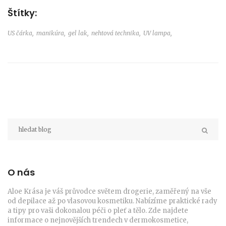
Štítky:
US čárka,
manikúra,
gel lak,
nehtová technika,
UV lampa,
O nás
Aloe Krása je váš průvodce světem drogerie, zaměřený na vše
od depilace až po vlasovou kosmetiku. Nabízíme praktické rady
a tipy pro vaši dokonalou péči o pleť a tělo. Zde najdete
informace o nejnovějších trendech v dermokosmetice,