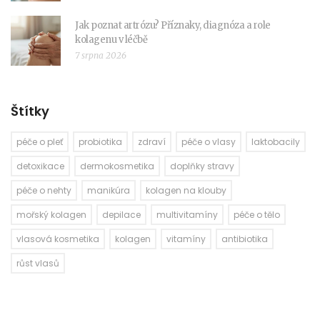
Jak poznat artrózu? Příznaky, diagnóza a role
kolagenu v léčbě
7 srpna 2026
Štítky
péče o pleť
probiotika
zdraví
péče o vlasy
laktobacily
detoxikace
dermokosmetika
doplňky stravy
péče o nehty
manikúra
kolagen na klouby
mořský kolagen
depilace
multivitamíny
péče o tělo
vlasová kosmetika
kolagen
vitamíny
antibiotika
růst vlasů