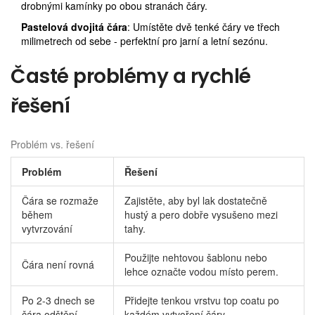
drobnými kamínky po obou stranách čáry.
Pastelová dvojitá čára
: Umístěte dvě tenké čáry ve třech
milimetrech od sebe - perfektní pro jarní a letní sezónu.
Časté problémy a rychlé
řešení
Problém vs. řešení
Problém
Řešení
Čára se rozmaže
Zajistěte, aby byl lak dostatečně
během
hustý a pero dobře vysušeno mezi
vytvrzování
tahy.
Použijte nehtovou šablonu nebo
Čára není rovná
lehce označte vodou místo perem.
Po 2-3 dnech se
Přidejte tenkou vrstvu top coatu po
čára odštěpí
každém vytvoření čáry.