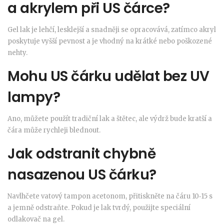
a akrylem při US čárce?
Gel lak je lehčí, lesklejší a snadněji se opracovává, zatímco akryl
poskytuje vyšší pevnost a je vhodný na krátké nebo poškozené
nehty.
Mohu US čárku udělat bez UV
lampy?
Ano, můžete použít tradiční lak a štětec, ale výdrž bude kratší a
čára může rychleji blednout.
Jak odstranit chybně
nasazenou US čárku?
Navlhčete vatový tampon acetonom, přitiskněte na čáru 10‑15 s
a jemně odstraňte. Pokud je lak tvrdý, použijte speciální
odlakovač na gel.