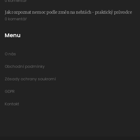
0 komentář
Jak rozpoznat nemoc podle změn na nehtách - praktický průvodce
0 komentář
Menu
O nás
Obchodní podmínky
Zásady ochrany soukromí
GDPR
Kontakt