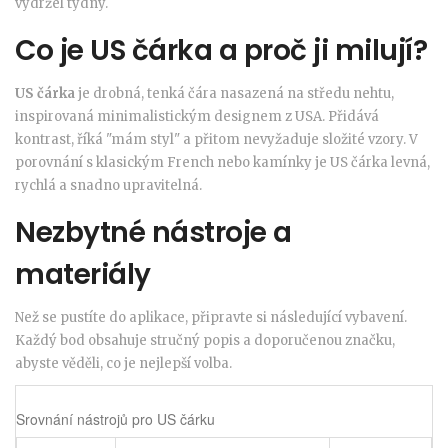
vydržel týdny.
Co je US čárka a proč ji milují?
US čárka
je drobná, tenká čára nasazená na středu nehtu,
inspirovaná minimalistickým designem z USA. Přidává
kontrast, říká "mám styl" a přitom nevyžaduje složité vzory. V
porovnání s klasickým French nebo kamínky je US čárka levná,
rychlá a snadno upravitelná.
Nezbytné nástroje a
materiály
Než se pustíte do aplikace, připravte si následující vybavení.
Každý bod obsahuje stručný popis a doporučenou značku,
abyste věděli, co je nejlepší volba.
Srovnání nástrojů pro US čárku