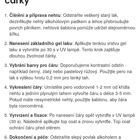
čárky
Čištění a příprava nehtu
: Odstraňte veškerý starý lak,
dezinfikujte nehty alkoholovým padkem a lehce přebroušujte
povrch pilníkem.
nehtová šablona
pomůže udržet stejnoměrnou
šířku.
Nanesení základního gel laku
: Aplikujte tenkou vrstvu
gel
laku
a vytvrdíte po 30 s v
UV lampě
. Tento krok zajišťuje
dlouhou životnost čárky.
Vybrání barvy pro čáru
: Doporučujeme kontrastní odstín -
například černý, zlatý nebo pastelový růžový. Použijte
pero na
lak
s výškou hrotu 0,2 mm pro tenký tah.
Vykreslení čáry
: Umístěte pero vodorovně 1‑2 mm od křídla
nehtu a jedním plynulým tahem vytvořte čáru o délce 3‑5 mm.
Pokud máte nesymetrické nehty, použijte šablonu, aby čára
byla rovnoměrná.
Vytvrzení a fixace
: Po nanesení čáry opět vytvrďte v UV lampě
(30 s). Následně aplikujte
top coat
a znovu vytvrďte. Top coat
ochrání čáru před otěrem.
Dokončení a péče
: Odstraňte slepý povlak alkoholem a