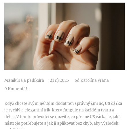
Manikúra a pedikúra
21 říj 2025
od
Karolína Vraná
0 Komentáře
Když chcete svým nehtům dodat ten správný šmrnc,
US čárka
je rychlý a elegantní trik, který funguje na každém tvaru a
délce. V tomto průvodci se dozvíte, co přesně US čárka je, jaké
nástroje potřebujete a jak ji aplikovat bez chyb, aby výsledek