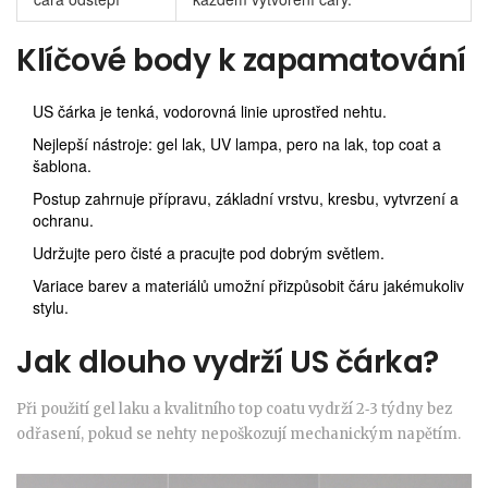
Klíčové body k zapamatování
US čárka je tenká, vodorovná linie uprostřed nehtu.
Nejlepší nástroje: gel lak, UV lampa, pero na lak, top coat a
šablona.
Postup zahrnuje přípravu, základní vrstvu, kresbu, vytvrzení a
ochranu.
Udržujte pero čisté a pracujte pod dobrým světlem.
Variace barev a materiálů umožní přizpůsobit čáru jakémukoliv
stylu.
Jak dlouho vydrží US čárka?
Při použití gel laku a kvalitního top coatu vydrží 2‑3 týdny bez
odřasení, pokud se nehty nepoškozují mechanickým napětím.