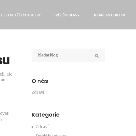
DETOX TĚŽKÝCH KOVŮ
SVĔDĚNÍ HLAVY
TRVÁNÍ ANTIBIOTIK
su
li, ale
nout
O nás
Zdraví
šovat
Kategorie
ny
Zdraví