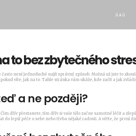
Ú A Ů
 na to bez zbytečného stre
 často není jednoduché najít správný způsob. Možná už jste to zkouše
, pokud víte, jak na to. Tahle stránka vám ukáže, kde začít a jak zvlád
teď a ne později?
 Čím dřív přestanete, tím dřív si vaše tělo začne samotné léčit a zlep
at do lepší péče o sebe nebo třeba nějaké radosti. A věřte, že první d
.