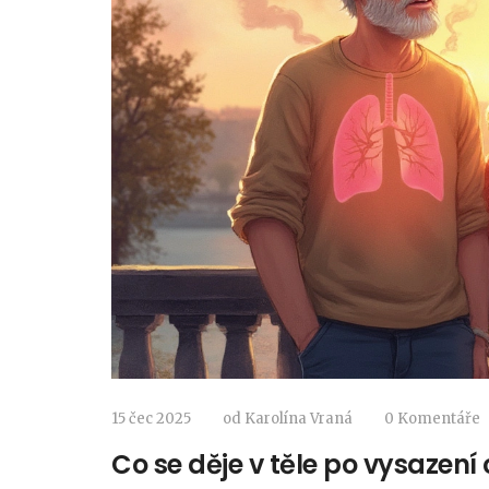
15 čec 2025
od
Karolína Vraná
0 Komentáře
Co se děje v těle po vysazení