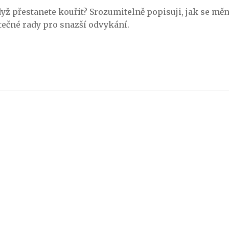
dyž přestanete kouřit? Srozumitelně popisuji, jak se měn
itečné rady pro snazší odvykání.