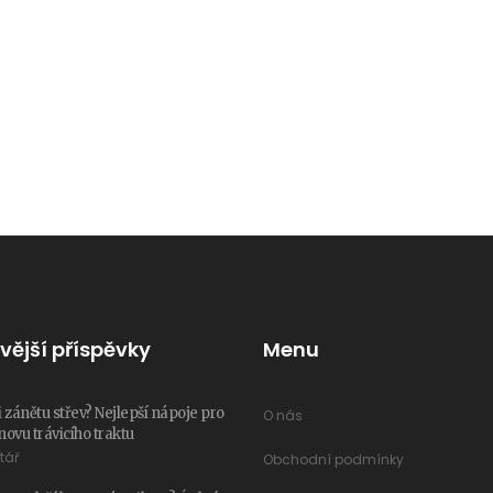
vější příspěvky
Menu
i zánětu střev? Nejlepší nápoje pro
O nás
novu trávicího traktu
tář
Obchodní podmínky