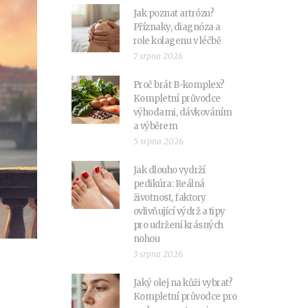
Jak poznat artrózu?
Příznaky, diagnóza a
role kolagenu v léčbě
7 srpna 2026
Proč brát B-komplex?
Kompletní průvodce
výhodami, dávkováním
a výběrem
5 srpna 2026
Jak dlouho vydrží
pedikúra: Reálná
životnost, faktory
ovlivňující výdrž a tipy
pro udržení krásných
nohou
3 srpna 2026
Jaký olej na kůži vybrat?
Kompletní průvodce pro