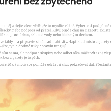
uření bez zbytečného
e na něj a dejte všem vědět, že to myslíte vážně. Vyberte si podpůrné
výkačky, nebo podpora od přátel. Když přijde chuť na cigaretu, zkuste
ličkou procházkou, sklenicí vody nebo hlubokým dechem.
íve táhly – a připravte si náhradní aktivity. Například místo cigarety 
Věřte, tyhle drobné triky opravdu fungují.
ykáním sama, ale podpora skupiny nebo odborníka může výrazně zlepš
k bez cigarety je úspěch.
ouře. Malá motivace pomůže udržet si chuť pokračovat dál. Přestaňte