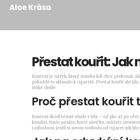
Aloe Krása
Přestat kouřit: Jak
Kouření je návyk, který mnoho lidí chce překonat, ale
pokaždé to sklouzlo k cigaretě. Přestat kouřit ale jde
těžké chvíle.
Proč přestat kouřit 
Kouření škodí téměř všude v těle – od plic až po cévy.
kondici. Navíc peníze, které ušetříte, můžete investov
rozhodnou, jestli si novou svobodu od cigaret udržíte