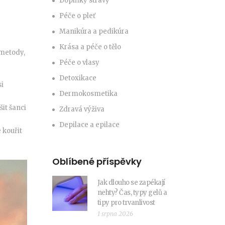
Doplňky stravy
Péče o pleť
Manikúra a pedikúra
Krása a péče o tělo
 metody,
Péče o vlasy
Detoxikace
si
Dermokosmetika
it šanci
Zdravá výživa
Depilace a epilace
 kouřit
Oblíbené příspěvky
Jak dlouho se zapékají
nehty? Čas, typy gelů a
tipy pro trvanlivost
1 srpna 2026