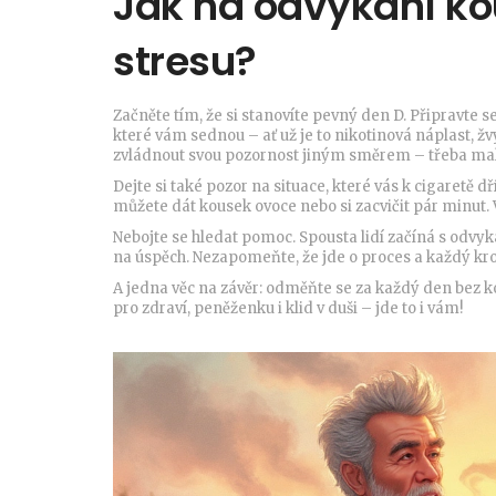
Jak na odvykání ko
stresu?
Začněte tím, že si stanovíte pevný den D. Připravte s
které vám sednou – ať už je to nikotinová náplast, ž
zvládnout svou pozornost jiným směrem – třeba ma
Dejte si také pozor na situace, které vás k cigaretě dř
můžete dát kousek ovoce nebo si zacvičit pár minut. 
Nebojte se hledat pomoc. Spousta lidí začíná s odv
na úspěch. Nezapomeňte, že jde o proces a každý kro
A jedna věc na závěr: odměňte se za každý den bez k
pro zdraví, peněženku i klid v duši – jde to i vám!