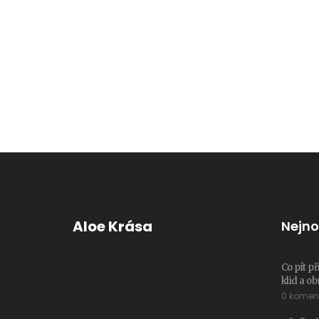
Aloe Krása
Nejno
Co pít př
klid a ob
0 komen