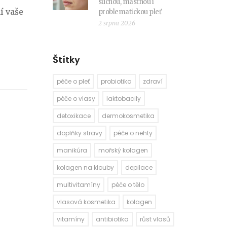
suchou, mastnou i
í vaše
problematickou pleť
2 srpna 2026
Štítky
péče o pleť
probiotika
zdraví
péče o vlasy
laktobacily
detoxikace
dermokosmetika
doplňky stravy
péče o nehty
manikúra
mořský kolagen
kolagen na klouby
depilace
multivitamíny
péče o tělo
vlasová kosmetika
kolagen
vitamíny
antibiotika
růst vlasů