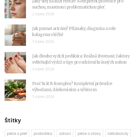
Jaký olej na kůži vybrat? Kompletní průvodce pro
suchou, mastnou i problematickou pleť
2 srpna 2026
Jak poznat artrózu? Příznaky, diagnóza a role
kolagenu v léčbě
7 srpna 2026
Jak dlouho vydrží pedikúra: Reálná životnost, faktory
ovlivňující výdrž a tipy pro udržení krásných nohou
3 srpna 2026
Proč brát B-komplex? Kompletní průvodce
výhodami, dávkováním a výběrem
5 srpna 2026
Štítky
péče o pleť
probiotika
zdraví
péče o vlasy
laktobacily