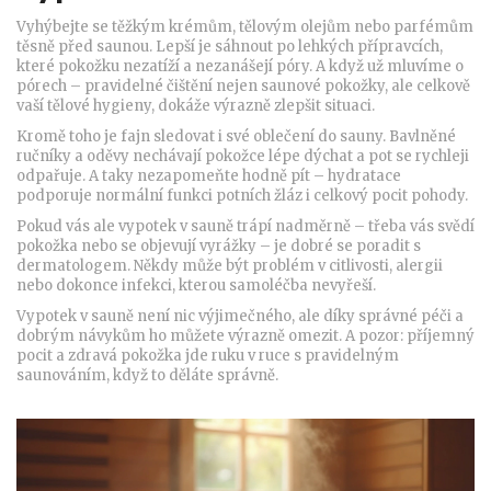
Vyhýbejte se těžkým krémům, tělovým olejům nebo parfémům
těsně před saunou. Lepší je sáhnout po lehkých přípravcích,
které pokožku nezatíží a nezanášejí póry. A když už mluvíme o
pórech – pravidelné čištění nejen saunové pokožky, ale celkově
vaší tělové hygieny, dokáže výrazně zlepšit situaci.
Kromě toho je fajn sledovat i své oblečení do sauny. Bavlněné
ručníky a oděvy nechávají pokožce lépe dýchat a pot se rychleji
odpařuje. A taky nezapomeňte hodně pít – hydratace
podporuje normální funkci potních žláz i celkový pocit pohody.
Pokud vás ale vypotek v sauně trápí nadměrně – třeba vás svědí
pokožka nebo se objevují vyrážky – je dobré se poradit s
dermatologem. Někdy může být problém v citlivosti, alergii
nebo dokonce infekci, kterou samoléčba nevyřeší.
Vypotek v sauně není nic výjimečného, ale díky správné péči a
dobrým návykům ho můžete výrazně omezit. A pozor: příjemný
pocit a zdravá pokožka jde ruku v ruce s pravidelným
saunováním, když to děláte správně.