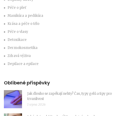
Péče o pleť
Manikúra a pedikúra
Krása a péče o tělo
Péče o vlasy
Detoxikace
Dermokosmetika
Zdravá výživa
Depilace a epilace
Oblíbené příspěvky
Jak dlouho se zapékají nehty? Čas, typy gelů a tipy pro
trvanlivost
1 srpna 2026