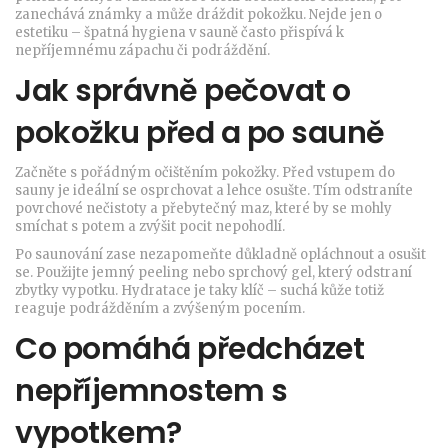
zanechává známky a může dráždit pokožku. Nejde jen o
estetiku – špatná hygiena v sauně často přispívá k
nepříjemnému zápachu či podráždění.
Jak správně pečovat o
pokožku před a po sauně
Začněte s pořádným očištěním pokožky. Před vstupem do
sauny je ideální se osprchovat a lehce osušte. Tím odstraníte
povrchové nečistoty a přebytečný maz, které by se mohly
smíchat s potem a zvýšit pocit nepohodlí.
Po saunování zase nezapomeňte důkladně opláchnout a osušit
se. Použijte jemný peeling nebo sprchový gel, který odstraní
zbytky vypotku. Hydratace je taky klíč – suchá kůže totiž
reaguje podrážděním a zvýšeným pocením.
Co pomáhá předcházet
nepříjemnostem s
vypotkem?