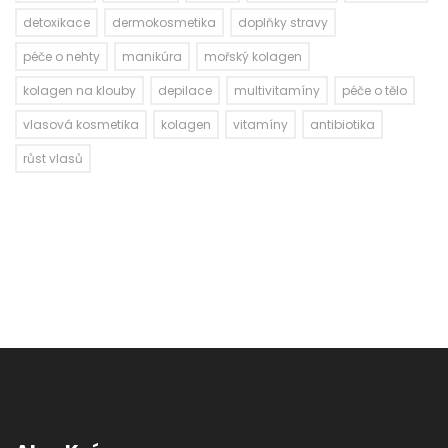
detoxikace
dermokosmetika
doplňky stravy
péče o nehty
manikúra
mořský kolagen
kolagen na klouby
depilace
multivitamíny
péče o tělo
vlasová kosmetika
kolagen
vitamíny
antibiotika
růst vlasů