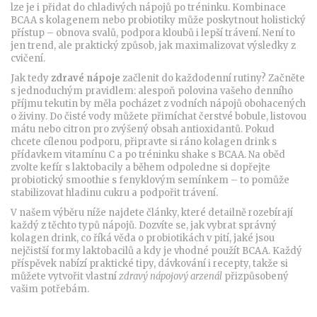
lze je i přidat do chladivých nápojů po tréninku. Kombinace
BCAA s kolagenem nebo probiotiky může poskytnout holistický
přístup – obnova svalů, podpora kloubů i lepší trávení. Není to
jen trend, ale praktický způsob, jak maximalizovat výsledky z
cvičení.
Jak tedy
zdravé nápoje
začlenit do každodenní rutiny? Začněte
s jednoduchým pravidlem: alespoň polovina vašeho denního
příjmu tekutin by měla pocházet z vodních nápojů obohacených
o živiny. Do čisté vody můžete přimíchat čerstvé bobule, listovou
mátu nebo citron pro zvýšený obsah antioxidantů. Pokud
chcete cílenou podporu, připravte si ráno kolagen drink s
přídavkem vitamínu C a po tréninku shake s BCAA. Na oběd
zvolte kefír s laktobacily a během odpoledne si dopřejte
probiotický smoothie s fenyklovým semínkem – to pomůže
stabilizovat hladinu cukru a podpořit trávení.
V našem výběru níže najdete články, které detailně rozebírají
každý z těchto typů nápojů. Dozvíte se, jak vybrat správný
kolagen drink, co říká věda o probiotikách v pití, jaké jsou
nejčistší formy laktobacilů a kdy je vhodné použít BCAA. Každý
příspěvek nabízí praktické tipy, dávkování i recepty, takže si
můžete vytvořit vlastní
zdravý nápojový arzenál
přizpůsobený
vašim potřebám.