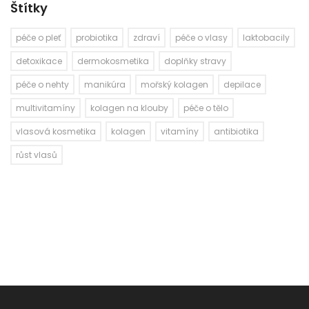
Štítky
péče o pleť
probiotika
zdraví
péče o vlasy
laktobacily
detoxikace
dermokosmetika
doplňky stravy
péče o nehty
manikúra
mořský kolagen
depilace
multivitamíny
kolagen na klouby
péče o tělo
vlasová kosmetika
kolagen
vitamíny
antibiotika
růst vlasů