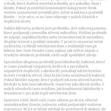
o drink, který dodává stavební jednotky pro pokožku, vlasy i
klouby. Pokud pravidelně konzumujete kolagenový drink,
můžete zaznamenat pevnější pleť, méně vráskám a pružnější
klouby – to je něco, co se často objevuje v našich článcích o
doplňcích stravy.
Dalším klíčovým prvkem jsou
probiotika
,
živé mikroorganismy,
které podporují rovnováhu střevní mikroflóry
. Přidání probiotik
do nápojů, například kefíru nebo fermentovaných smoothies,
zlepšuje trávení a posiluje imunitu. V praxi to znamená méně
nadýmání, rychlejší vstřebávání živin a stabilnější energii
během dne. Naše čtenáře často zajímá, jak vybrat nápoje s
vysokým obsahem probiotik a kde najít spolehlivé zdroje.
Specifickou skupinou probiotik jsou
laktobacily
,
bakterie, které
se často používají v jogurtech, kefírech a speciálních
nápojových doplňcích
. Laktobacily pomáhají udržet kyselou
úroveň v tenkém střevě, čímž brání růstu nežádoucích bakterií.
Pokud hledáte nápoje, které podpoří zdravou střevní bariéru,
hledejte ty, kde jsou laktobacily označeny jako hlavní složka. V
našich návodech často uvádíme, jak kombinovat laktobacily s
vitamínem C pro ještě lepší vstřebávání živin.
Sportovci a lidé, kteří cvičí, často sáhnou po
BCAA
,
větvené
aminokyseliny (leucin, isoleucin, valin) podporující svalovou
regeneraci
. BCAA se běžně míchají do proteinových shakeů, ale