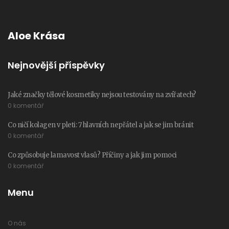
Aloe Krása
Nejnovější příspěvky
Jaké značky tělové kosmetiky nejsou testovány na zvířatech?
0 komentář
Co ničí kolagen v pleti: 7 hlavních nepřátel a jak se jim bránit
0 komentář
Co způsobuje lamavost vlasů? Příčiny a jak jim pomoci
0 komentář
Menu
O nás