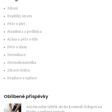
Zdraví
Doplňky stravy
Péče o pleť
Manikúra a pedikúra
Krása a péče o tělo
Péče o vlasy
Detoxikace
Dermokosmetika
Zdravá výživa
Depilace a epilace
Oblíbené příspěvky
Artrózu nelze vyléčit, ale lze ji zastavit: Kolagen na
klouby a ověřené metody