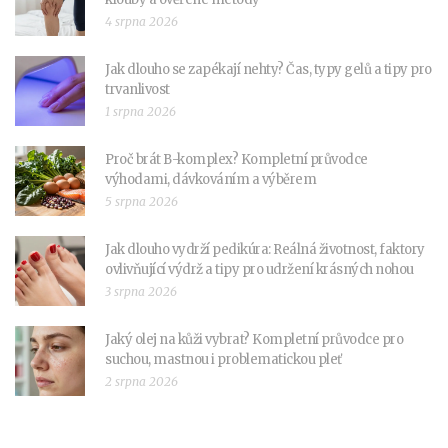
4 srpna 2026
Jak dlouho se zapékají nehty? Čas, typy gelů a tipy pro
trvanlivost
1 srpna 2026
Proč brát B-komplex? Kompletní průvodce
výhodami, dávkováním a výběrem
5 srpna 2026
Jak dlouho vydrží pedikúra: Reálná životnost, faktory
ovlivňující výdrž a tipy pro udržení krásných nohou
3 srpna 2026
Jaký olej na kůži vybrat? Kompletní průvodce pro
suchou, mastnou i problematickou pleť
2 srpna 2026