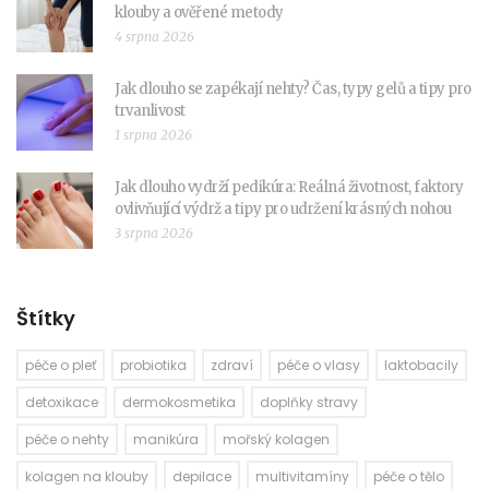
klouby a ověřené metody
4 srpna 2026
Jak dlouho se zapékají nehty? Čas, typy gelů a tipy pro
trvanlivost
1 srpna 2026
Jak dlouho vydrží pedikúra: Reálná životnost, faktory
ovlivňující výdrž a tipy pro udržení krásných nohou
3 srpna 2026
Štítky
péče o pleť
probiotika
zdraví
péče o vlasy
laktobacily
detoxikace
dermokosmetika
doplňky stravy
péče o nehty
manikúra
mořský kolagen
kolagen na klouby
depilace
multivitamíny
péče o tělo