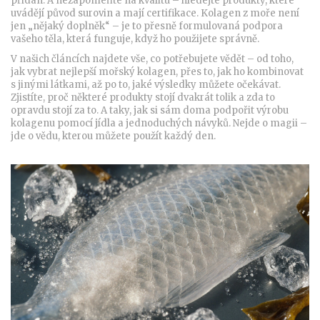
přidán. A nezapomeňte na kvalitu – hledejte produkty, které
uvádějí původ surovin a mají certifikace. Kolagen z moře není
jen „nějaký doplněk“ – je to přesně formulovaná podpora
vašeho těla, která funguje, když ho použijete správně.
V našich článcích najdete vše, co potřebujete vědět – od toho,
jak vybrat nejlepší mořský kolagen, přes to, jak ho kombinovat
s jinými látkami, až po to, jaké výsledky můžete očekávat.
Zjistíte, proč některé produkty stojí dvakrát tolik a zda to
opravdu stojí za to. A taky, jak si sám doma podpořit výrobu
kolagenu pomocí jídla a jednoduchých návyků. Nejde o magii –
jde o vědu, kterou můžete použít každý den.