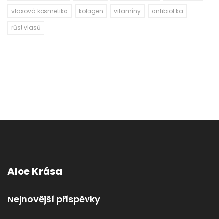
vlasová kosmetika
kolagen
vitamíny
antibiotika
růst vlasů
Aloe Krása
Nejnovější příspěvky