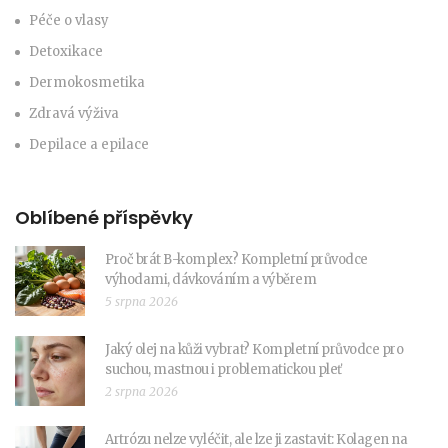
Péče o vlasy
Detoxikace
Dermokosmetika
Zdravá výživa
Depilace a epilace
Oblíbené příspěvky
Proč brát B-komplex? Kompletní průvodce
výhodami, dávkováním a výběrem
5 srpna 2026
Jaký olej na kůži vybrat? Kompletní průvodce pro
suchou, mastnou i problematickou pleť
2 srpna 2026
Artrózu nelze vyléčit, ale lze ji zastavit: Kolagen na