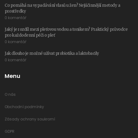
Co pomáhá na vypadávání vlasů u žen? Nejúčinnější metody a
prostředky
0 komentář
Jaký je rozdíl mezi pleťovou vodou a tonikem? Praktický průvodce
pro každodenní péči o pleť
0 komentář
Jak dlouho je možné užívat probiotika a laktobacily
0 komentář
Menu
O nás
Obchodní podmínky
Zásady ochrany soukromí
GDPR