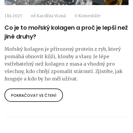
1 lis 2025
od
Karolína Vraná
0 Komentáře
Co je to mořský kolagen a proč je lepší než
jiné druhy?
Mořský kolagen je přirozený protein z ryb, který
pomáhá obnovit kůži, klouby a vlasy. Je lépe
vstřebatelný než kolagen z masa a vhodný pro
všechny, kdo chtějí zpomalit stárnutí. Zjistěte, jak
funguje a kdo by ho měl užívat.
POKRAČOVAT VE ČTENÍ