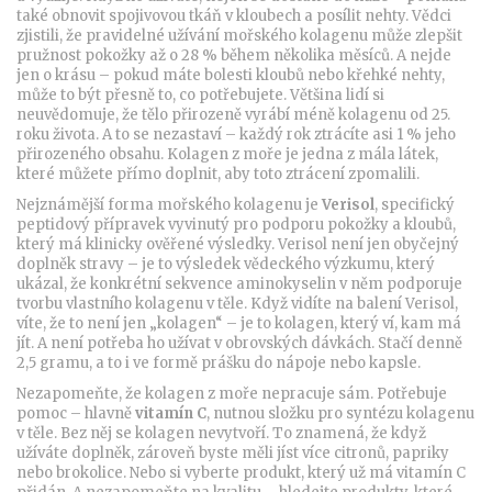
také obnovit spojivovou tkáň v kloubech a posílit nehty. Vědci
zjistili, že pravidelné užívání mořského kolagenu může zlepšit
pružnost pokožky až o 28 % během několika měsíců. A nejde
jen o krásu – pokud máte bolesti kloubů nebo křehké nehty,
může to být přesně to, co potřebujete. Většina lidí si
neuvědomuje, že tělo přirozeně vyrábí méně kolagenu od 25.
roku života. A to se nezastaví – každý rok ztrácíte asi 1 % jeho
přirozeného obsahu. Kolagen z moře je jedna z mála látek,
které můžete přímo doplnit, aby toto ztrácení zpomalili.
Nejznámější forma mořského kolagenu je
Verisol
,
specifický
peptidový přípravek vyvinutý pro podporu pokožky a kloubů,
který má klinicky ověřené výsledky
.
Verisol není jen obyčejný
doplněk stravy – je to výsledek vědeckého výzkumu, který
ukázal, že konkrétní sekvence aminokyselin v něm podporuje
tvorbu vlastního kolagenu v těle. Když vidíte na balení Verisol,
víte, že to není jen „kolagen“ – je to kolagen, který ví, kam má
jít. A není potřeba ho užívat v obrovských dávkách. Stačí denně
2,5 gramu, a to i ve formě prášku do nápoje nebo kapsle.
Nezapomeňte, že kolagen z moře nepracuje sám. Potřebuje
pomoc – hlavně
vitamín C
,
nutnou složku pro syntézu kolagenu
v těle
.
Bez něj se kolagen nevytvoří. To znamená, že když
užíváte doplněk, zároveň byste měli jíst více citronů, papriky
nebo brokolice. Nebo si vyberte produkt, který už má vitamín C