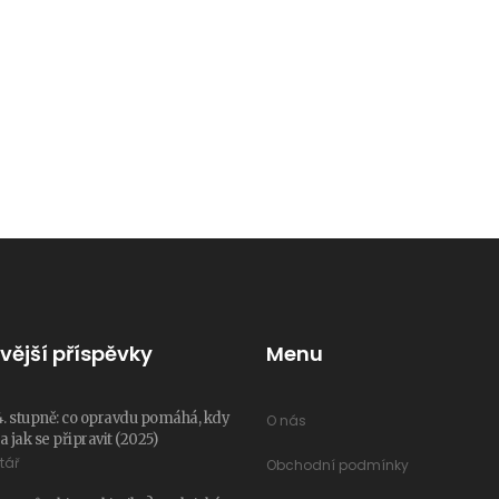
vější příspěvky
Menu
4. stupně: co opravdu pomáhá, kdy
O nás
 jak se připravit (2025)
tář
Obchodní podmínky