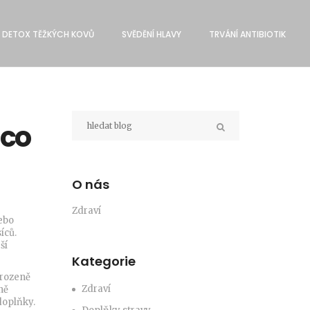
DETOX TĚŽKÝCH KOVŮ
SVĔDĚNÍ HLAVY
TRVÁNÍ ANTIBIOTIK
 co
O nás
Zdraví
nebo
íců.
ší
Kategorie
irozeně
Zdraví
ně
doplňky.