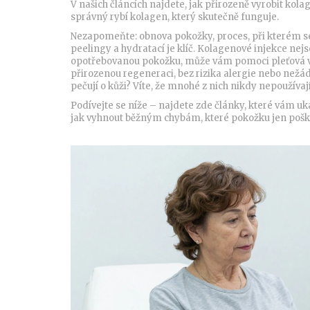
V našich článcích najdete, jak přirozeně vyrobit ko
správný rybí kolagen, který skutečně funguje.
Nezapomeňte:
obnova pokožky
,
proces, při kterém 
peelingy a hydratací
je klíč. Kolagenové injekce nej
opotřebovanou pokožku, může vám pomoci pleťová v
přirozenou regeneraci, bez rizika alergie nebo nežádo
pečují o kůži? Víte, že mnohé z nich nikdy nepoužívaj
Podívejte se níže – najdete zde články, které vám uká
jak vyhnout běžným chybám, které pokožku jen poškozuj