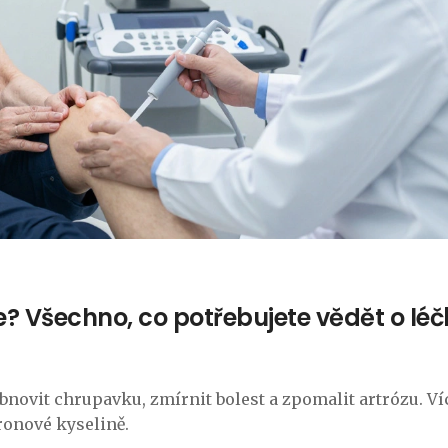
e? Všechno, co potřebujete vědět o lé
novit chrupavku, zmírnit bolest a zpomalit artrózu. Ví
ronové kyselině.