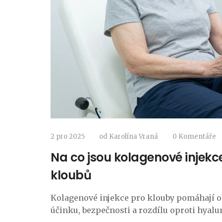
2 pro 2025
od
Karolína Vraná
0 Komentáře
Na co jsou kolagenové injekc
kloubů
Kolagenové injekce pro klouby pomáhají ob
účinku, bezpečnosti a rozdílu oproti hyalu