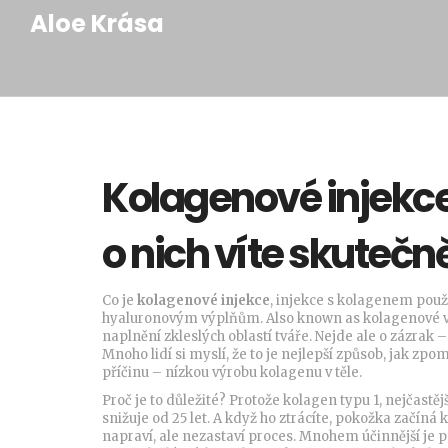
Aloe Krása
Kolagenové injekce:
o nich víte skutečn
Co je
kolagenové injekce
,
injekce s kolagenem použí
hyaluronovým výplňům
. Also known as
kolagenové 
naplnění zkleslých oblastí tváře.
Nejde ale o zázrak – 
Mnoho lidí si myslí, že to je nejlepší způsob, jak zpom
příčinu – nízkou výrobu kolagenu v těle.
Proč je to důležité? Protože
kolagen typu 1
,
nejčastěj
snižuje od 25 let. A když ho ztrácíte, pokožka začíná 
napraví, ale nezastaví proces. Mnohem účinnější je p