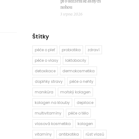
pro udržení krásných
nohou
3 srpna 2026
Štítky
péče o pleť
probiotika
zdraví
péče o vlasy
laktobacily
detoxikace
dermokosmetika
doplňky stravy
péče o nehty
manikúra
mořský kolagen
kolagen na klouby
depilace
multivitamíny
péče o tělo
vlasová kosmetika
kolagen
vitamíny
antibiotika
růst vlasů