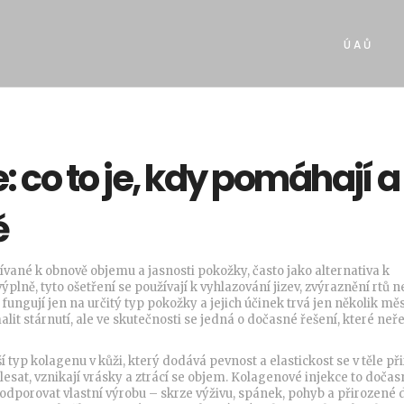
Ú A Ů
 co to je, kdy pomáhají a
ě
vané k obnově objemu a jasnosti pokožky, často jako alternativa k
výplně
, tyto ošetření se používají k vyhlazování jizev, zvýraznění rtů 
fungují jen na určitý typ pokožky a jejich účinek trvá jen několik měs
alit stárnutí, ale ve skutečnosti se jedná o dočasné řešení, které neře
ší typ kolagenu v kůži, který dodává pevnost a elastickost
se v těle př
klesat, vznikají vrásky a ztrácí se objem. Kolagenové injekce to dočas
odporovat vlastní výrobu – skrze výživu, spánek, pohyb a přirozené 