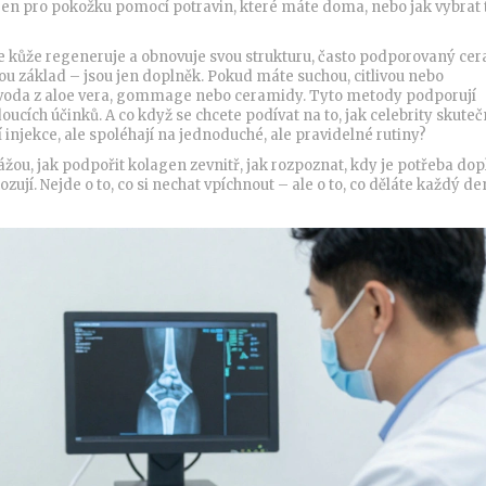
lagen pro pokožku pomocí potravin, které máte doma, nebo jak vybrat 
se kůže regeneruje a obnovuje svou strukturu, často podporovaný ce
sou základ – jsou jen doplněk. Pokud máte suchou, citlivou nebo
oda z aloe vera, gommage nebo ceramidy. Tyto metody podporují
ucích účinků. A co když se chcete podívat na to, jak celebrity skuteč
í injekce, ale spoléhají na jednoduché, ale pravidelné rutiny?
žou, jak podpořit kolagen zevnitř, jak rozpoznat, kdy je potřeba dop
í. Nejde o to, co si nechat vpíchnout – ale o to, co děláte každý de