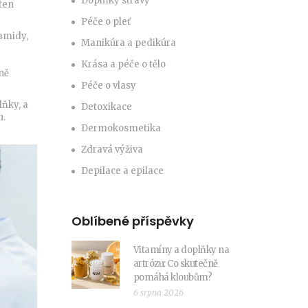
Doplňky stravy
ten
Péče o pleť
ramidy,
Manikúra a pedikúra
Krása a péče o tělo
ně
Péče o vlasy
lňky, a
Detoxikace
n.
Dermokosmetika
Zdravá výživa
Depilace a epilace
Oblíbené příspěvky
Vitamíny a doplňky na
artrózu: Co skutečně
pomáhá kloubům?
6 srpna 2026