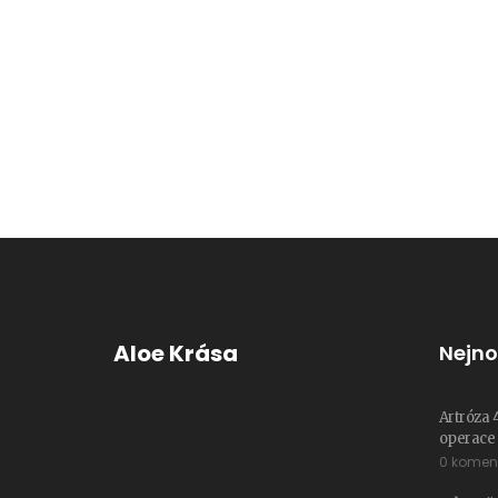
Aloe Krása
Nejno
Artróza 
operace a
0 komen