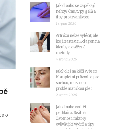
Jak dlouho se zapékají
nehty? Čas, typy gelů a
tipy pro trvanlivost
1 srpna 2026
Artrózu nelze vyléčit, ale
lze ji zastavit: Kolagen na
klouby a ověřené
metody
4 srpna 2026
Jaký olej na kůži vybrat?
Kompletní průvodce pro
suchou, mastnou i
problematickou pleť
čbě
2 srpna 2026
Jak dlouho vydrží
pedikúra: Reálná
ce o
životnost, faktory
ovlivňující výdrž a tipy