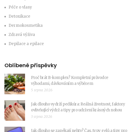
Péče o vlasy
Detoxikace
Dermokosmetika
Zdravá výživa
Depilace a epilace
Oblíbené příspěvky
Proč brát B-komplex? Kompletní průvodce
výhodami, dávkováním a výběrem
5 srpna 2026
Jak dlouho vydrží pedikúra: Reálná životnost, faktory
ovlivňující výdrž a tipy pro udržení krásných nohou
3 srpna 2026
Jak dlouho se zapékají nehty? Čas, typy gelů a tipy pro