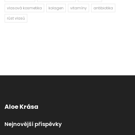
vlasová kosmetika
kolagen
vitamíny
antibiotika
růst vlasů
Aloe Krása
Nejnovější příspěvky