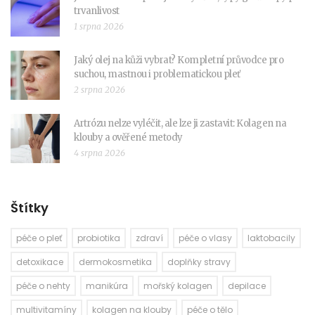
trvanlivost
1 srpna 2026
Jaký olej na kůži vybrat? Kompletní průvodce pro
suchou, mastnou i problematickou pleť
2 srpna 2026
Artrózu nelze vyléčit, ale lze ji zastavit: Kolagen na
klouby a ověřené metody
4 srpna 2026
Štítky
péče o pleť
probiotika
zdraví
péče o vlasy
laktobacily
detoxikace
dermokosmetika
doplňky stravy
péče o nehty
manikúra
mořský kolagen
depilace
multivitamíny
kolagen na klouby
péče o tělo