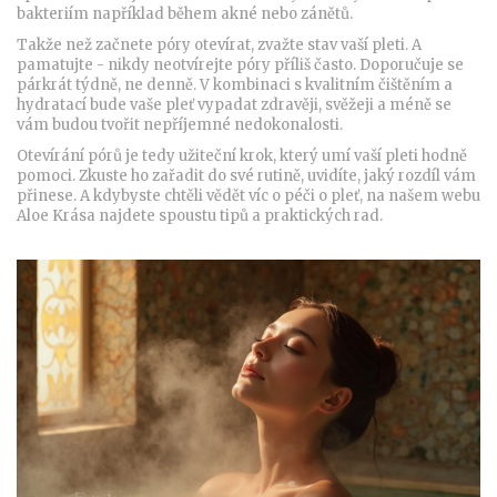
bakteriím například během akné nebo zánětů.
Takže než začnete póry otevírat, zvažte stav vaší pleti. A
pamatujte - nikdy neotvírejte póry příliš často. Doporučuje se
párkrát týdně, ne denně. V kombinaci s kvalitním čištěním a
hydratací bude vaše pleť vypadat zdravěji, svěžeji a méně se
vám budou tvořit nepříjemné nedokonalosti.
Otevírání pórů je tedy užiteční krok, který umí vaší pleti hodně
pomoci. Zkuste ho zařadit do své rutině, uvidíte, jaký rozdíl vám
přinese. A kdybyste chtěli vědět víc o péči o pleť, na našem webu
Aloe Krása najdete spoustu tipů a praktických rad.