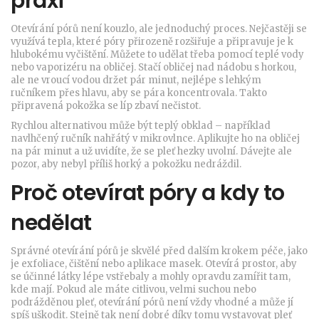
praxi
Otevírání pórů není kouzlo, ale jednoduchý proces. Nejčastěji se
využívá tepla, které póry přirozeně rozšiřuje a připravuje je k
hlubokému vyčištění. Můžete to udělat třeba pomocí teplé vody
nebo vaporizéru na obličej. Stačí obličej nad nádobu s horkou,
ale ne vroucí vodou držet pár minut, nejlépe s lehkým
ručníkem přes hlavu, aby se pára koncentrovala. Takto
připravená pokožka se líp zbaví nečistot.
Rychlou alternativou může být teplý obklad – například
navlhčený ručník nahřátý v mikrovlnce. Aplikujte ho na obličej
na pár minut a už uvidíte, že se pleť hezky uvolní. Dávejte ale
pozor, aby nebyl příliš horký a pokožku nedráždil.
Proč otevírat póry a kdy to
nedělat
Správné otevírání pórů je skvělé před dalším krokem péče, jako
je exfoliace, čištění nebo aplikace masek. Otevírá prostor, aby
se účinné látky lépe vstřebaly a mohly opravdu zamířit tam,
kde mají. Pokud ale máte citlivou, velmi suchou nebo
podrážděnou pleť, otevírání pórů není vždy vhodné a může jí
spíš uškodit. Stejně tak není dobré díky tomu vystavovat pleť