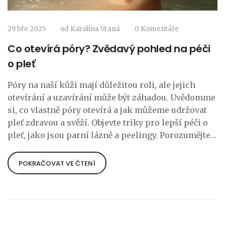
29 bře 2025
od
Karolína Vraná
0 Komentáře
Co otevírá póry? Zvědavý pohled na péči
o pleť
Póry na naší kůži mají důležitou roli, ale jejich
otevírání a uzavírání může být záhadou. Uvědomme
si, co vlastně póry otevírá a jak můžeme udržovat
pleť zdravou a svěží. Objevte triky pro lepší péči o
pleť, jako jsou parní lázně a peelingy. Porozumějte
správně tomu, co ovlivňuje stav pórů a jak mohou
pomoci jednoduché tipy pro každodenní péči.
POKRAČOVAT VE ČTENÍ