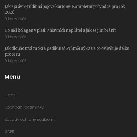
Jak správně třídit nápojové kartony: Kompletní průvodce pro rok
2026
0 komentář
Co ničí kolagen v pleti: 7 hlavních nepřátel a jak se jim bránit
0 komentář
Jak dlouho trvá mokrá pedikúra? Průměrný čas a co ovlivňuje délku
procesu
0 komentář
Menu
O nás
Obchodní podmínky
Zásady ochrany soukromí
GDPR