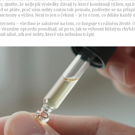
 zjistíte, že nejlepší výsledky dávají ty, které kombinují výživu, spr
d se ptáte, proč vám nehty rostou tak pomalu, podívejte se na přísp
, hormony a výživa
. Není to jen o čekání – je to o tom, co děláte každý 
nternetu – všechno je založené na tom, co funguje v reálném životě. O
teré vitamíny opravdu pomáhají, až po to, jak se vyhnout běžným chybá
 mít silné, zdravé nehty, které vás nebudou trápit.