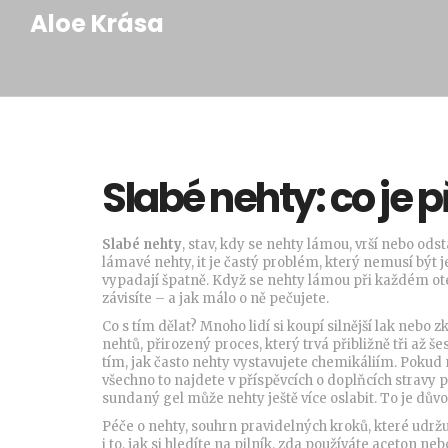
Aloe Krása
Slabé nehty: co je př
Slabé nehty
,
stav, kdy se nehty lámou, vrší nebo odst
lámavé nehty
, it je častý problém, který nemusí být 
vypadají špatně. Když se nehty lámou při každém ote
závisíte – a jak málo o ně pečujete.
Co s tím dělat? Mnoho lidí si koupí silnější lak nebo z
nehtů
,
přirozený proces, který trvá přibližně tři až
tím, jak často nehty vystavujete chemikáliím. Pokud 
všechno to najdete v příspěvcích o doplňcích stravy 
sundaný gel může nehty ještě více oslabit. To je důvod
Péče o nehty
,
souhrn pravidelných kroků, které udržu
i to, jak si hledíte na pilník, zda používáte aceton 