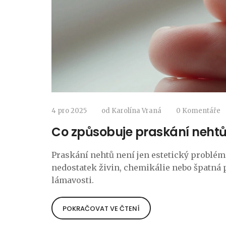
4 pro 2025
od
Karolína Vraná
0 Komentáře
Co způsobuje praskání nehtů
Praskání nehtů není jen estetický problém - 
nedostatek živin, chemikálie nebo špatná p
lámavosti.
POKRAČOVAT VE ČTENÍ