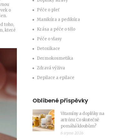
Doplňky stravy
ávnou
Péče o pleť
ěvek o
den.
Manikúra a pedikúra
d toho,
Krása a péče o tělo
m, které
Péče o vlasy
Detoxikace
Dermokosmetika
Zdravá výživa
Depilace a epilace
Oblíbené příspěvky
Vitamíny a doplňky na
artrózu: Co skutečně
pomáhá kloubům?
6 srpna 2026