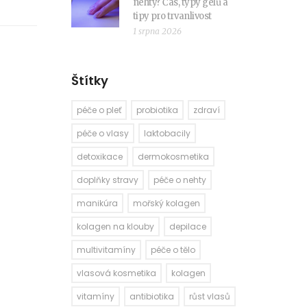
nehty? Čas, typy gelů a
tipy pro trvanlivost
1 srpna 2026
Štítky
péče o pleť
probiotika
zdraví
péče o vlasy
laktobacily
detoxikace
dermokosmetika
doplňky stravy
péče o nehty
manikúra
mořský kolagen
kolagen na klouby
depilace
multivitamíny
péče o tělo
vlasová kosmetika
kolagen
vitamíny
antibiotika
růst vlasů