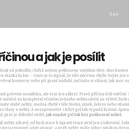
Ú A Ů
íčinou a jak je posílit
ávají od pokožky, i když nejsou poškozeny vnějšími vlivy
. Also known
jen otázka krásy – často je to signál, že tělo něčemu chybí.
Nejde jen o 
vření konzervy nebo při praní nádobí, začínáte si všímat, jak moc na
kusí gelovou manikúru, ale to je jen zákryt. Pravá příčina leží vnitřně.
 šest měsíců na kompletní výměnu jednoho nehtu
závisí na výživě, hydr
máte slabé nehty, možná chybí v těle biotin, zinek, železo nebo vitam
pro vlasy a nehty. A nezapomeňte: i když gel lak vypadá krásně, špat
, proč je důležité vědět,
jak sundat gel lak bez poškození nehtů
.
jí nehty zdravé, od hydratace k úpravě tvaru
není jen o lakování. Zah
nebo bezacetonový odstraňovač, a jestli nehty máte vůbec nějakou denn