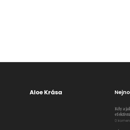
Aloe Krása
Nejno
Kdy a ja
efektivní
0 komen