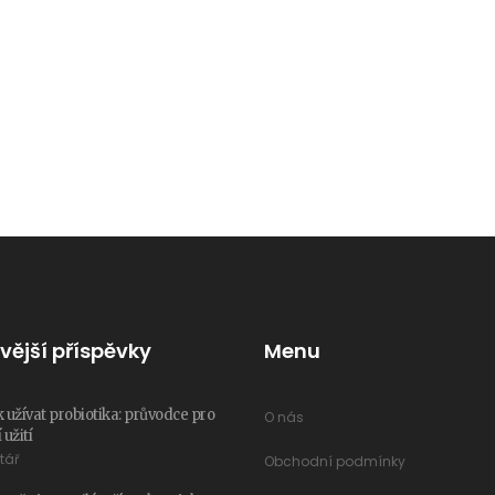
vější příspěvky
Menu
k užívat probiotika: průvodce pro
O nás
 užití
tář
Obchodní podmínky