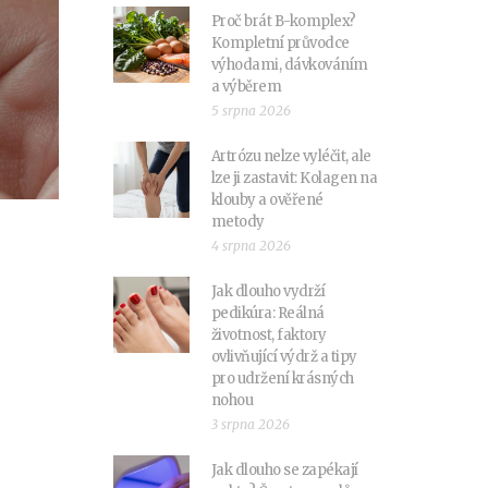
Proč brát B-komplex?
Kompletní průvodce
výhodami, dávkováním
a výběrem
5 srpna 2026
Artrózu nelze vyléčit, ale
lze ji zastavit: Kolagen na
klouby a ověřené
metody
4 srpna 2026
Jak dlouho vydrží
pedikúra: Reálná
životnost, faktory
ovlivňující výdrž a tipy
pro udržení krásných
nohou
3 srpna 2026
Jak dlouho se zapékají