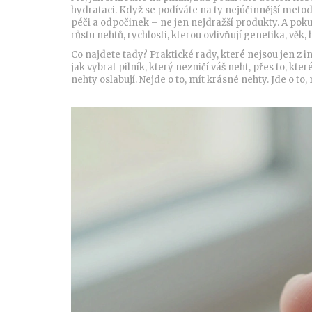
hydrataci. Když se podíváte na ty nejúčinnější metody,
péči a odpočinek – ne jen nejdražší produkty. A poku
růstu nehtů
,
rychlosti, kterou ovlivňují genetika, věk
Co najdete tady? Praktické rady, které nejsou jen z i
jak vybrat pilník, který nezničí váš neht, přes to, k
nehty oslabují. Nejde o to, mít krásné nehty. Jde o to,