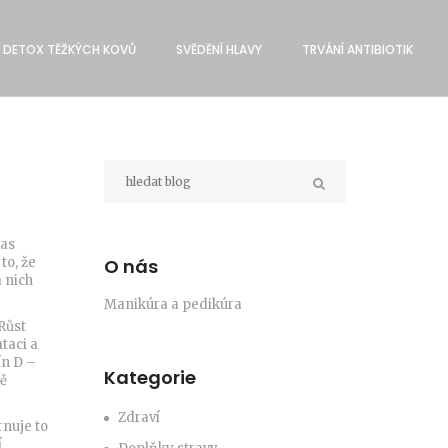
DETOX TĚŽKÝCH KOVŮ
SVĔDĚNÍ HLAVY
TRVÁNÍ ANTIBIOTIK
 as
to, že
O nás
 nich
Manikúra a pedikúra
Růst
ataci a
ín D –
Kategorie
ně
Zdraví
rnuje to
í