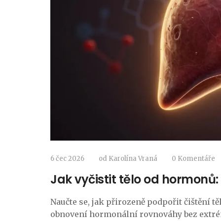
6 čec 2026
od
Karolína Vraná
0 Komentáře
Jak vyčistit tělo od hormonů
Naučte se, jak přirozeně podpořit čištění tě
obnovení hormonální rovnováhy bez extré