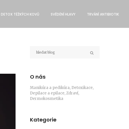
DETOX TĚŽKÝCH KOVŮ
SVĔDĚNÍ HLAVY
TRVÁNÍ ANTIBIOTIK
O nás
Manikúra a pedikúra, Detoxikace,
Depilace a epilace, Zdraví,
Dermokosmetika
Kategorie