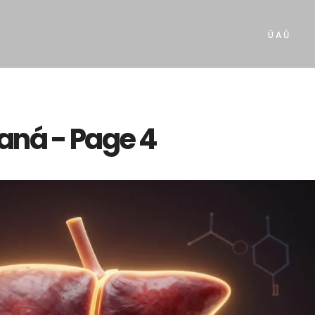
Ú A Ů
raná - Page 4