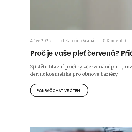
4 čec 2026
od
Karolína Vraná
0 Komentáře
Proč je vaše pleť červená? Příč
Zjistěte hlavní příčiny zčervenání pleti, ro
dermokosmetika pro obnovu bariéry.
POKRAČOVAT VE ČTENÍ