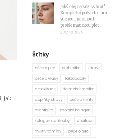
Jaký olej na kůži vybrat?
Kompletní průvodce pro
suchou, mastnou i
problematickou pleť
2 srpna 2026
Štítky
péče o pleť
probiotika
zdraví
péče o vlasy
laktobacily
detoxikace
dermokosmetika
, jak
doplňky stravy
péče o nehty
manikúra
mořský kolagen
kolagen na klouby
depilace
multivitamíny
péče o tělo