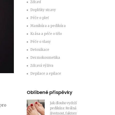
Zdraví
Doplňky stravy
Péče o pleť
Manikúra a pedikúra
Krása a péče o tělo
Péče o vlasy
Detoxikace
Dermokosmetika
Zdravá výživa
Depilace a epilace
Oblíbené příspěvky
Jak dlouho vydrží
 pro
pedikúra: Reálná
životnost, faktory