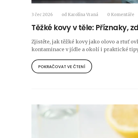
3 čec 2026
od
Karolína Vraná
0 Komentáře
Těžké kovy v těle: Příznaky, zd
Zjistěte, jak těžké kovy jako olovo a rtuť o
kontaminace v jídle a okolí i praktické tip
POKRAČOVAT VE ČTENÍ