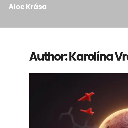
Aloe Krása
Author: Karolína V