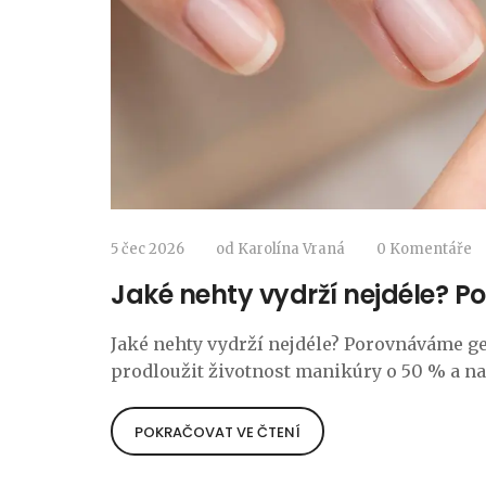
5 čec 2026
od
Karolína Vraná
0 Komentáře
Jaké nehty vydrží nejdéle? Po
Jaké nehty vydrží nejdéle? Porovnáváme gel, 
prodloužit životnost manikúry o 50 % a na 
POKRAČOVAT VE ČTENÍ