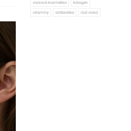
vlasová kosmetika
kolagen
vitamíny
antibiotika
růst vlasů